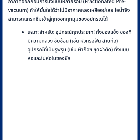
อากาศออกก่อนการนึ่งแบบหลายรอบ (Fractionated Pre-
vacuum) ทำให้มั่นใจได้ว่าไม่มีอากาศหลงเหลืออยู่เลย ไอน้ำจึง
สามารถแทรกซึมเข้าสู่ทุกซอกทุกมุมของอุปกรณ์ได้
เหมาะสำหรับ: อุปกรณ์ทุกประเภท! ทั้งของแข็ง ของที่
มีความกลวง ซับซ้อน (เช่น หัวกรอฟัน สายท่อ)
อุปกรณ์ที่เป็นรูพรุน (เช่น ผ้าก๊อซ ชุดผ่าตัด) ทั้งแบบ
ห่อและไม่ห่อในซองซีล