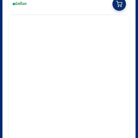
was:
is:
มีสต็อก
฿38,500.
฿35,000.