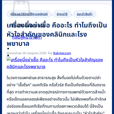
คู่มือและวิธีการใช้งานอุปกรณ์
,
สาระน่ารู้
,
แนะนำสินค้า
เครื่องนึ่งฆ่าเชื้อ คืออะไร ทำไมถึงเป็น
ไม่มีสินค้าในตะกร้า
หัวใจสำคัญของคลินิกและโรง
กลับสู่หน้าร้านค้า
พยาบาล
อัปเดตล่าสุด 28 กรกฎาคม 2569
Rakmor.com
0
ในวงการแพทย์และสาธารณสุข สิ่งที่มองไม่เห็นด้วยตาเปล่า
อย่าง “เชื้อโรค” แบคทีเรีย หรือไวรัส ถือเป็นภัยเงียบที่อันตราย
ที่สุด การทำความสะอาดอุปกรณ์ทางการแพทย์ด้วยการล้างน้ำ
หรือเช็ดแอลกอฮอล์เพียงอย่างเดียวนั้น ไม่เพียงพอที่จะกำจัดส
ปอร์ของเชื้อแบคทีเรียที่ทนทานต่อสภาพแวดล้อมได้ นี่จึงเป็น
เหตุผลว่าทำไม เครื่องนึ่งฆ่าเชื้อ จึงกลายมาเป็น “หัวใจสำคัญ”