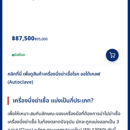
Original
Current
฿
87,500
฿
95,000
price
price
was:
is:
มีสต็อก
฿95,000.
฿87,500.
คลิกที่นี่ เพื่อดูสินค้าเครื่องนึ่งฆ่าเชื้อโรค ออโต้เคลฟ
(Autoclave)
เครื่องนึ่งฆ่าเชื้อ แบ่งเป็นกี่ประเภท?
เพื่อให้เหมาะสมกับลักษณะของเครื่องมือที่ต้องการนำไปฆ่าเชื้อ
เครื่องนึ่งฆ่าเชื้อ ในท้องตลาดปัจจุบัน มักจะถูกแบ่งออกเป็น 3
คลาส (Class) หลักๆ ตามมาตรฐานยุโรป (EN 13060) ดังนี้