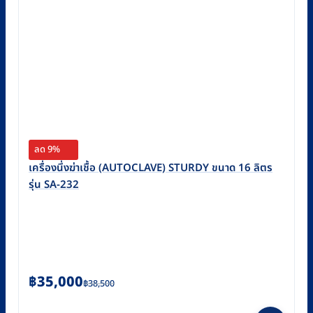
ลด 9%
เครื่องนึ่งฆ่าเชื้อ (AUTOCLAVE) STURDY ขนาด 16 ลิตร
รุ่น SA-232
Original
Current
฿
35,000
฿
38,500
price
price