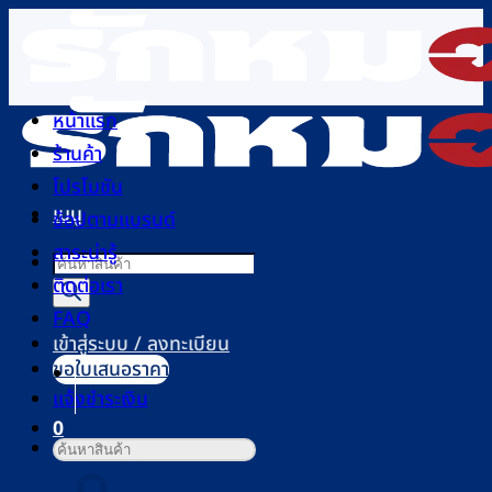
ข้าม
ไป
ยัง
เนื้อหา
หน้าแรก
ร้านค้า
โปรโมชัน
เมนู
ช้อปตามแบรนด์
สาระน่ารู้
Products
ติดต่อเรา
search
FAQ
เข้าสู่ระบบ / ลงทะเบียน
ขอใบเสนอราคา
แจ้งชำระเงิน
0
ค้นหา:
ตะกร้าสินค้า