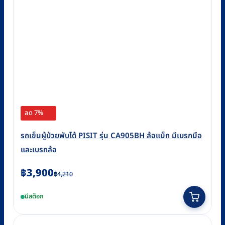
ลด 7%
รถเข็นผู้ป่วยพับได้ PISIT รุ่น CA905BH ล้อแม็ก มีเบรกมือ
และเบรกล้อ
Original
Current
฿
3,900
฿
4,210
price
price
มีสต็อก
was:
is:
฿4,210.
฿3,900.