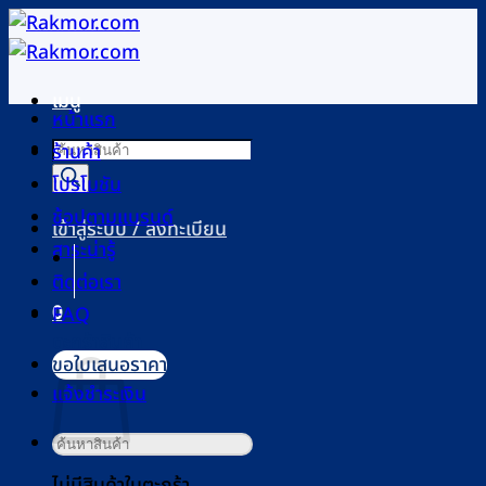
ข้าม
ไป
ยัง
เมนู
เนื้อหา
หน้าแรก
Products
ร้านค้า
search
โปรโมชัน
ช้อปตามแบรนด์
เข้าสู่ระบบ / ลงทะเบียน
สาระน่ารู้
ติดต่อเรา
0
FAQ
ตะกร้าสินค้า
ขอใบเสนอราคา
แจ้งชำระเงิน
ค้นหา:
ไม่มีสินค้าในตะกร้า