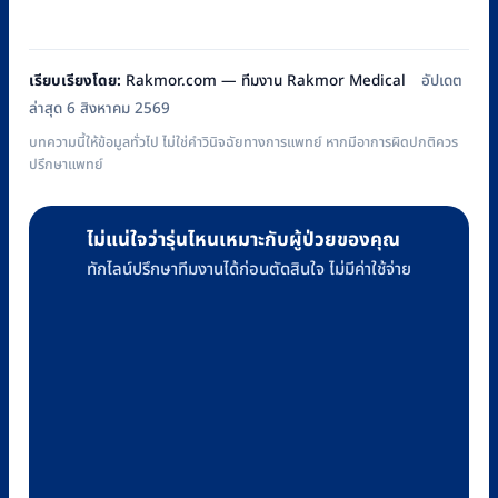
฿6,380
multiple
variants.
The
เรียบเรียงโดย:
Rakmor.com — ทีมงาน Rakmor Medical
อัปเดต
options
ล่าสุด 6 สิงหาคม 2569
may
บทความนี้ให้ข้อมูลทั่วไป ไม่ใช่คำวินิจฉัยทางการแพทย์ หากมีอาการผิดปกติควร
ปรึกษาแพทย์
be
chosen
on
ไม่แน่ใจว่ารุ่นไหนเหมาะกับผู้ป่วยของคุณ
the
ทักไลน์ปรึกษาทีมงานได้ก่อนตัดสินใจ ไม่มีค่าใช้จ่าย
product
page