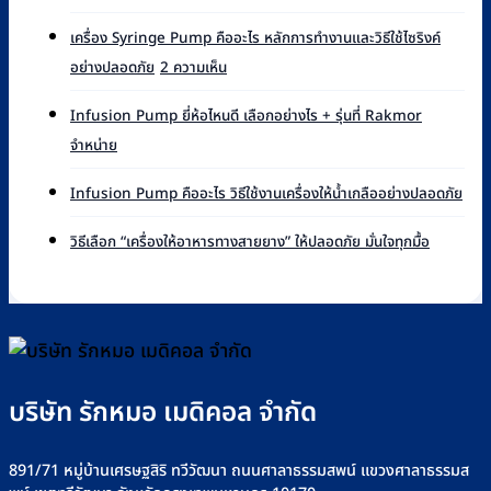
ความ
เห็น
เครื่อง Syringe Pump คืออะไร หลักการทำงานและวิธีใช้ไซริงค์
บน
บน
อย่างปลอดภัย
2 ความเห็น
Syringe
เครื่อง
Pump
Syringe
ยี่ห้อ
Infusion Pump ยี่ห้อไหนดี เลือกอย่างไร + รุ่นที่ Rakmor
Pump
ไหน
ไม่มี
จำหน่าย
คือ
ดี
ความ
อะไร
เทียบ
เห็น
ไม่มี
หลัก
Infusion Pump คืออะไร วิธีใช้งานเครื่องให้น้ำเกลืออย่างปลอดภัย
แบรนด์
บน
ควา
การ
ที่
Infusion
เห็น
ไม่มี
ทำงาน
วิธีเลือก “เครื่องให้อาหารทางสายยาง” ให้ปลอดภัย มั่นใจทุกมื้อ
Rakmor
Pump
บน
ความ
และ
จำหน่าย
ยี่ห้อ
Infu
เห็น
วิธี
พร้อม
ไหน
Pu
บน
ใช้
วิธี
ดี
คือ
วิธี
ไซ
เลือก
เลือก
อะไร
เลือก
ริงค์
อย่างไร
วิธี
“เครื่อง
อย่าง
+
ใช้
ให้
ปลอดภัย
รุ่น
บริษัท รักหมอ เมดิคอล จำกัด
งาน
อาหาร
ที่
เครื่
ทาง
Rakmor
ให้
สาย
จำหน่าย
891/71 หมู่บ้านเศรษฐสิริ ทวีวัฒนา ถนนศาลาธรรมสพน์ แขวงศาลาธรรมส
น้ำ
ยาง”