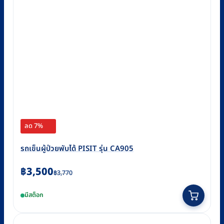
may
be
chosen
on
the
product
page
ลด 7%
รถเข็นผู้ป่วยพับได้ PISIT รุ่น CA905
Original
Current
฿
3,500
฿
3,770
price
price
มีสต็อก
was:
is:
฿3,770.
฿3,500.