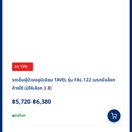
ลด 19%
รถเข็นผู้ป่วยอลูมิเนียม TAVEL รุ่น FAL-122 เบรกมือล็อก
ค้างได้ (มีให้เลือก 3 สี)
Price
฿
5,720
฿
6,380
–
range:
This
มีสต็อก
฿5,720
product
through
has