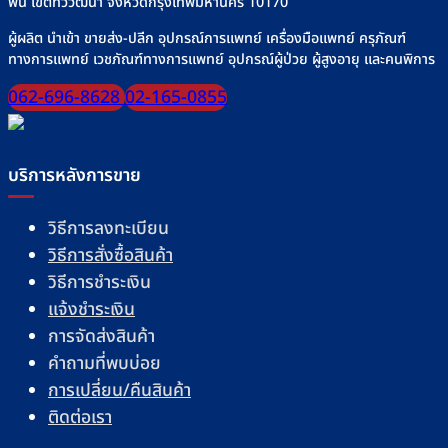
เกลือ
พน์ เขตทวีวัฒนา จังหวัดกรุงเทพมหานคร 10170
ให้
อย่า
ปลอดภัย
ผู้ผลิต นำเข้า ขายส่ง-ปลีก อุปกรณ์การแพทย์ เครื่องมือแพทย์ ครุภัณฑ์
ปลอด
มั่นใจ
ทางการแพทย์ เวชภัณฑ์ทางการแพทย์ อุปกรณ์ผู้ป่วย ผู้สูงอายุ และคนพิการ
ทุก
มื้อ
062-696-8628
02-165-0855
บริการหลังการขาย
วิธีการลงทะเบียน
วิธีการสั่งซื้อสินค้า
วิธีการชำระเงิน
แจ้งชำระเงิน
การจัดส่งสินค้า
คำถามที่พบบ่อย
การเปลี่ยน/คืนสินค้า
ติดต่อเรา