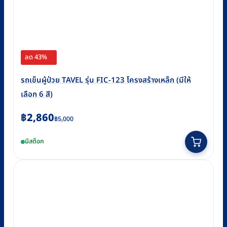
ลด 43%
รถเข็นผู้ป่วย TAVEL รุ่น FIC-123 โครงสร้างเหล็ก (มีให้
เลือก 6 สี)
Original
Current
฿
2,860
฿
5,000
price
price
This
มีสต็อก
was:
is:
product
฿5,000.
฿2,860.
has
multiple
variants.
The
options