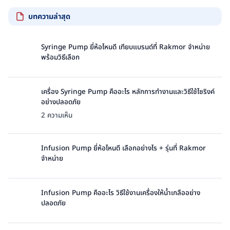
บทความล่าสุด
Syringe Pump ยี่ห้อไหนดี เทียบแบรนด์ที่ Rakmor จำหน่าย
พร้อมวิธีเลือก
ไม่มี
ความ
เห็น
เครื่อง Syringe Pump คืออะไร หลักการทำงานและวิธีใช้ไซริงค์
บน
อย่างปลอดภัย
Syringe
บน
2 ความเห็น
Pump
เครื่อง
ยี่ห้อ
Syringe
ไหน
Pump
Infusion Pump ยี่ห้อไหนดี เลือกอย่างไร + รุ่นที่ Rakmor
ดี
คือ
จำหน่าย
เทียบ
อะไร
ไม่มี
แบรนด์
หลัก
ความ
ที่
การ
เห็น
Rakmor
Infusion Pump คืออะไร วิธีใช้งานเครื่องให้น้ำเกลืออย่าง
ทำงาน
บน
จำหน่าย
ปลอดภัย
และ
Infusion
พร้อม
ไม่มี
วิธี
Pump
วิธี
ความ
ใช้