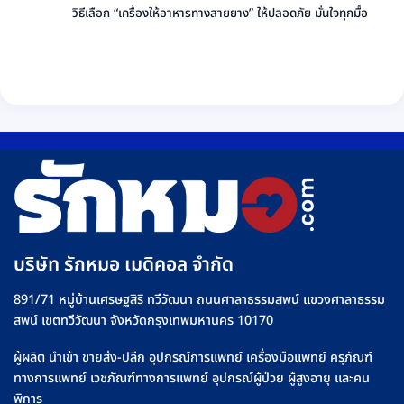
ยี่ห้อ
เลือก
เห็น
วิธีเลือก “เครื่องให้อาหารทางสายยาง” ให้ปลอดภัย มั่นใจทุกมื้อ
ไซ
ไหน
บน
ริงค์
ไม่มี
ดี
Infusion
อย่าง
ความ
เลือก
Pump
ปลอดภัย
เห็น
อย่างไร
คือ
บน
+
อะไร
วิธี
รุ่น
วิธี
เลือก
ที่
ใช้
“เครื่อง
Rakmor
งาน
ให้
จำหน่าย
เครื่อง
อาหาร
ให้
ทาง
น้ำ
สาย
เกลือ
ยาง”
อย่าง
ให้
บริษัท รักหมอ เมดิคอล จำกัด
ปลอดภัย
ปลอดภัย
มั่นใจ
891/71 หมู่บ้านเศรษฐสิริ ทวีวัฒนา ถนนศาลาธรรมสพน์ แขวงศาลาธรรม
ทุก
สพน์ เขตทวีวัฒนา จังหวัดกรุงเทพมหานคร 10170
มื้อ
ผู้ผลิต นำเข้า ขายส่ง-ปลีก อุปกรณ์การแพทย์ เครื่องมือแพทย์ ครุภัณฑ์
ทางการแพทย์ เวชภัณฑ์ทางการแพทย์ อุปกรณ์ผู้ป่วย ผู้สูงอายุ และคน
พิการ