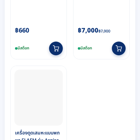
Original
Current
฿
660
฿
7,000
฿
7,900
price
price
was:
is:
มีสต็อก
มีสต็อก
฿7,900.
฿7,000.
เครื่องดูดเสมหะแบบพก