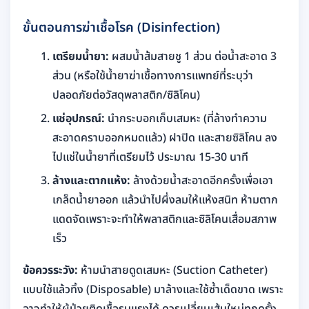
ขั้นตอนการฆ่าเชื้อโรค (Disinfection)
เตรียมน้ำยา:
ผสมน้ำส้มสายชู 1 ส่วน ต่อน้ำสะอาด 3
ส่วน (หรือใช้น้ำยาฆ่าเชื้อทางการแพทย์ที่ระบุว่า
ปลอดภัยต่อวัสดุพลาสติก/ซิลิโคน)
แช่อุปกรณ์:
นำกระบอกเก็บเสมหะ (ที่ล้างทำความ
สะอาดคราบออกหมดแล้ว) ฝาปิด และสายซิลิโคน ลง
ไปแช่ในน้ำยาที่เตรียมไว้ ประมาณ 15-30 นาที
ล้างและตากแห้ง:
ล้างด้วยน้ำสะอาดอีกครั้งเพื่อเอา
เกล็ดน้ำยาออก แล้วนำไปผึ่งลมให้แห้งสนิท ห้ามตาก
แดดจัดเพราะจะทำให้พลาสติกและซิลิโคนเสื่อมสภาพ
เร็ว
ข้อควรระวัง:
ห้ามนำสายดูดเสมหะ (Suction Catheter)
แบบใช้แล้วทิ้ง (Disposable) มาล้างและใช้ซ้ำเด็ดขาด เพราะ