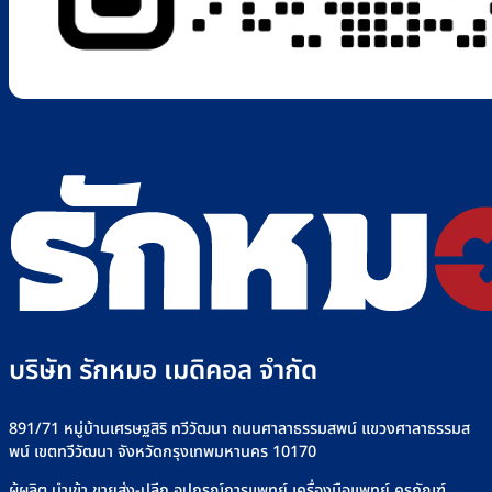
บริษัท รักหมอ เมดิคอล จำกัด
891/71 หมู่บ้านเศรษฐสิริ ทวีวัฒนา ถนนศาลาธรรมสพน์ แขวงศาลาธรรมส
พน์ เขตทวีวัฒนา จังหวัดกรุงเทพมหานคร 10170
ผู้ผลิต นำเข้า ขายส่ง-ปลีก อุปกรณ์การแพทย์ เครื่องมือแพทย์ ครุภัณฑ์