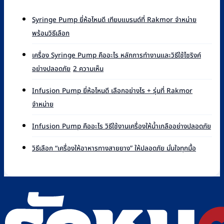
Syringe Pump ยี่ห้อไหนดี เทียบแบรนด์ที่ Rakmor จำหน่าย
ไม่มี
พร้อมวิธีเลือก
ความ
เห็น
เครื่อง Syringe Pump คืออะไร หลักการทำงานและวิธีใช้ไซริงค์
บน
บน
อย่างปลอดภัย
2 ความเห็น
Syringe
เครื่อง
Pump
Syringe
ยี่ห้อ
Infusion Pump ยี่ห้อไหนดี เลือกอย่างไร + รุ่นที่ Rakmor
Pump
ไหน
ไม่มี
จำหน่าย
คือ
ดี
ความ
อะไร
เทียบ
เห็น
ไม่มี
หลัก
Infusion Pump คืออะไร วิธีใช้งานเครื่องให้น้ำเกลืออย่างปลอดภัย
แบรนด์
บน
ควา
การ
ที่
Infusion
เห็น
ไม่มี
ทำงาน
วิธีเลือก “เครื่องให้อาหารทางสายยาง” ให้ปลอดภัย มั่นใจทุกมื้อ
Rakmor
Pump
บน
ความ
และ
จำหน่าย
ยี่ห้อ
Infu
เห็น
วิธี
พร้อม
ไหน
Pu
บน
ใช้
วิธี
ดี
คือ
วิธี
ไซ
เลือก
เลือก
อะไร
เลือก
ริงค์
อย่างไร
วิธี
“เครื่อง
อย่าง
+
ใช้
ให้
ปลอดภัย
รุ่น
งาน