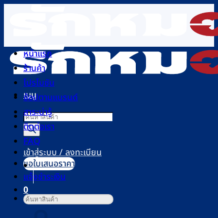
ข้าม
ไป
ยัง
เนื้อหา
หน้าแรก
ร้านค้า
โปรโมชัน
เมนู
ช้อปตามแบรนด์
สาระน่ารู้
Products
ติดต่อเรา
search
FAQ
เข้าสู่ระบบ / ลงทะเบียน
ขอใบเสนอราคา
แจ้งชำระเงิน
0
ค้นหา:
ตะกร้าสินค้า