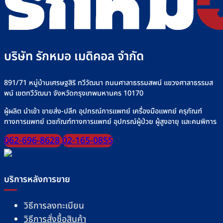
อาหาร
ที่
เครื่
ทาง
Rakmor
ให้
สาย
จำหน่าย
น้ำ
ยาง”
เกลือ
ให้
อย่า
ปลอดภัย
บริษัท รักหมอ เมดิคอล จำกัด
ปลอด
มั่นใจ
ทุก
มื้อ
891/71 หมู่บ้านเศรษฐสิริ ทวีวัฒนา ถนนศาลาธรรมสพน์ แขวงศาลาธรรมส
พน์ เขตทวีวัฒนา จังหวัดกรุงเทพมหานคร 10170
ผู้ผลิต นำเข้า ขายส่ง-ปลีก อุปกรณ์การแพทย์ เครื่องมือแพทย์ ครุภัณฑ์
ทางการแพทย์ เวชภัณฑ์ทางการแพทย์ อุปกรณ์ผู้ป่วย ผู้สูงอายุ และคนพิการ
062-696-8628
02-165-0855
บริการหลังการขาย
วิธีการลงทะเบียน
วิธีการสั่งซื้อสินค้า