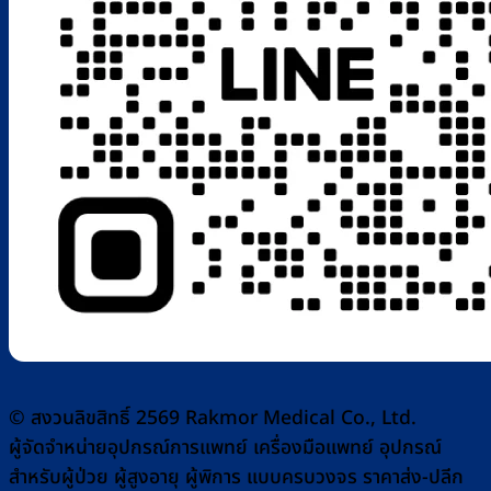
© สงวนลิขสิทธิ์ 2569 Rakmor Medical Co., Ltd.
ผู้จัดจำหน่ายอุปกรณ์การแพทย์ เครื่องมือแพทย์ อุปกรณ์
สำหรับผู้ป่วย ผู้สูงอายุ ผู้พิการ แบบครบวงจร ราคาส่ง-ปลีก