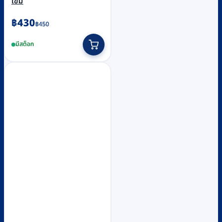
เข้ม
Original
Current
฿
430
฿
450
price
price
มีสต็อก
was:
is:
฿450.
฿430.