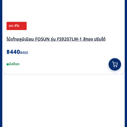
ลด 4%
ไม้เท้าอลูมิเนียม FOSUN รุ่น FS9207LW-1 สีทอง ปรับได้
Original
Current
฿
440
฿
460
price
price
มีสต็อก
was:
is:
฿460.
฿440.