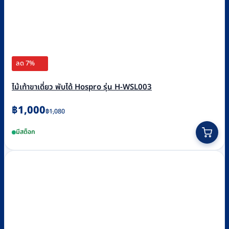
ลด 7%
ไม้เท้าขาเดี่ยว พับได้ Hospro รุ่น H-WSL003
Original
Current
฿
1,000
฿
1,080
price
price
มีสต็อก
was:
is:
฿1,080.
฿1,000.