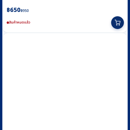
Original
Current
฿
650
฿
950
price
price
สินค้าหมดแล้ว
was:
is:
฿950.
฿650.