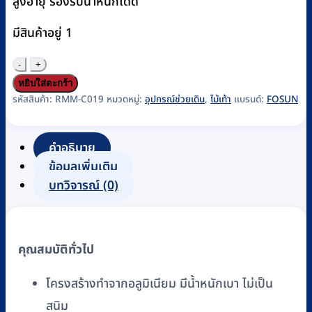
สูงอายุ รองรับน้ำหนักได้ดี
มีสินค้าอยู่ 1
จำนวน
ไม้
หยิบใส่ตะกร้า
เท้า
รหัสสินค้า:
RMM-C019
หมวดหมู่:
อุปกรณ์ช่วยเดิน
,
ไม้เท้า
แบรนด์:
FOSUN
ก้าน
ร่ม
คำอธิบาย
อลู
ข้อมูลเพิ่มเติม
มิ
บทวิจารณ์ (0)
เนียม
FOSUN
รุ่น
คุณสมบัติทั่วไป
FS9280L
ชิ้น
โครงสร้างทำจากอลูมิเนียม มีน้ำหนักเบา ไม่เป็น
สนิม