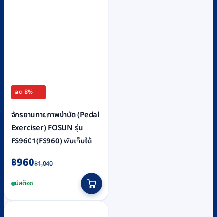
ลด 8%
จักรยานกายภาพบำบัด (Pedal
Exerciser) FOSUN รุ่น
FS9601(FS960) พับเก็บได้
Original
Current
฿
960
฿
1,040
price
price
มีสต็อก
was:
is:
฿1,040.
฿960.