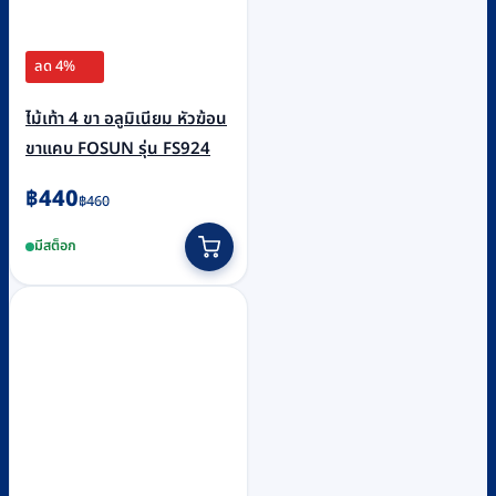
ลด 4%
ไม้เท้า 4 ขา อลูมิเนียม หัวฆ้อน
ขาแคบ FOSUN รุ่น FS924
Original
Current
฿
440
฿
460
price
price
มีสต็อก
was:
is:
฿460.
฿440.