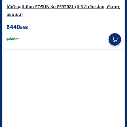
ไม้เท้าอลูมิเนียม FOSUN รุ่น FS9208L (มี 3 สี เขียวอ่อน, เงินเทา,
แชมเปน)
Original
Current
฿
440
฿
460
price
price
This
มีสต็อก
was:
is:
product
฿460.
฿440.
has
multiple
variants.
The
options
may
be
chosen
on
the
product