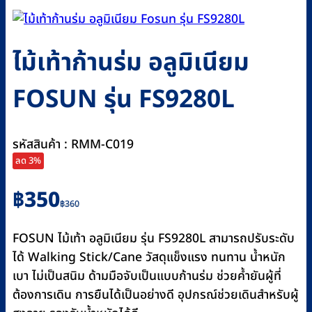
ไม้เท้าก้านร่ม อลูมิเนียม
FOSUN รุ่น FS9280L
รหัสสินค้า : RMM-C019
ลด 3%
Original
Current
฿
350
฿
360
price
price
was:
is:
FOSUN ไม้เท้า อลูมิเนียม รุ่น FS9280L สามารถปรับระดับ
฿360.
฿350.
ได้ Walking Stick/Cane วัสดุแข็งแรง ทนทาน น้ำหนัก
เบา ไม่เป็นสนิม ด้ามมือจับเป็นแบบก้านร่ม ช่วยค้ำยันผู้ที่
ต้องการเดิน การยืนได้เป็นอย่างดี อุปกรณ์ช่วยเดินสำหรับผู้