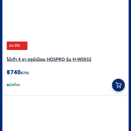
ลด 6%
ไม้เท้า 4 ขา อลูมิเนียม HOSPRO รุ่น H-WS932
Original
Current
฿
740
฿
790
price
price
มีสต็อก
was:
is:
฿790.
฿740.