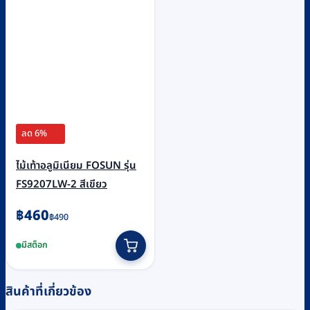
ลด 6%
ไม้เท้าอลูมิเนียม FOSUN รุ่น
FS9207LW-2 สีเขียว
Original
Current
฿
460
฿
490
price
price
มีสต็อก
was:
is:
฿490.
฿460.
สินค้าที่เกี่ยวข้อง