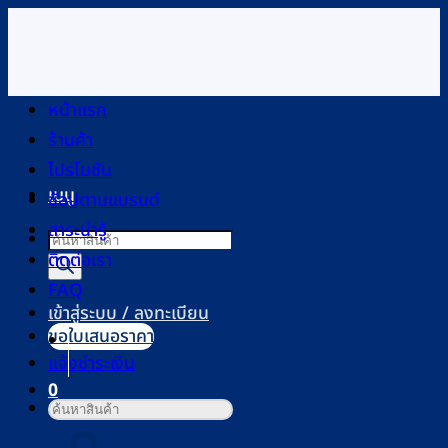
ข้าม
ไป
ยัง
เนื้อหา
หน้าแรก
ร้านค้า
โปรโมชัน
เมนู
ช้อปตามแบรนด์
สาระน่ารู้
Products
ติดต่อเรา
search
FAQ
เข้าสู่ระบบ / ลงทะเบียน
ขอใบเสนอราคา
แจ้งชำระเงิน
0
ค้นหา:
ตะกร้าสินค้า