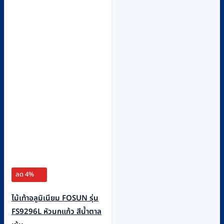
ลด 4%
ไม้เท้าอลูมิเนียม FOSUN รุ่น
FS9296L หัวนกแก้ว สีน้ำตาล