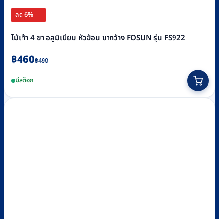
ลด 6%
ไม้เท้า 4 ขา อลูมิเนียม หัวฆ้อน ขากว้าง FOSUN รุ่น FS922
Original
Current
฿
460
฿
490
price
price
มีสต็อก
was:
is:
฿490.
฿460.