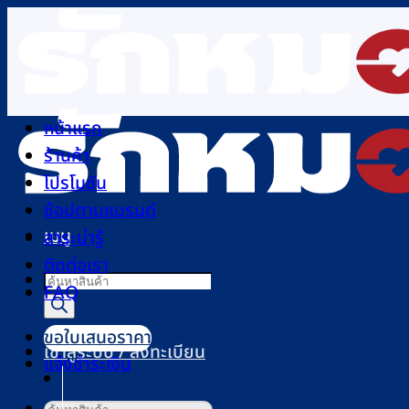
ข้าม
ไป
ยัง
เนื้อหา
หน้าแรก
ร้านค้า
โปรโมชัน
ช้อปตามแบรนด์
เมนู
สาระน่ารู้
ติดต่อเรา
Products
FAQ
search
ขอใบเสนอราคา
เข้าสู่ระบบ / ลงทะเบียน
แจ้งชำระเงิน
ค้นหา: