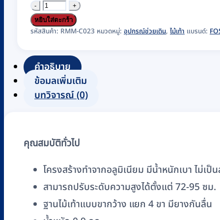
จำนวน
ไม้
หยิบใส่ตะกร้า
เท้า
รหัสสินค้า:
RMM-C023
หมวดหมู่:
อุปกรณ์ช่วยเดิน
,
ไม้เท้า
แบรนด์:
FO
4
ขา
คำอธิบาย
อลู
ข้อมูลเพิ่มเติม
มิ
บทวิจารณ์ (0)
เนียม
ขาก
ว้าง
คุณสมบัติทั่วไป
FOSUN
รุ่น
โครงสร้างทำจากอลูมิเนียม มีน้ำหนักเบา ไม่เป็น
FS931
สามารถปรับระดับความสูงได้ตั้งแต่ 72-95 ซม.
ชิ้น
ฐานไม้เท้าแบบขากว้าง แยก 4 ขา มียางกันลื่น