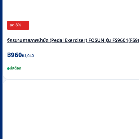
ลด 8%
จักรยานกายภาพบำบัด (Pedal Exerciser) FOSUN รุ่น FS9601(FS960
Original
Current
฿
960
฿
1,040
price
price
มีสต็อก
was:
is:
฿1,040.
฿960.