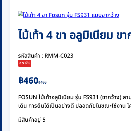
ไม้เท้า 4 ขา อลูมิเนียม 
รหัสสินค้า : RMM-C023
ลด 6%
Original
Current
฿
460
฿
490
price
price
was:
is:
FOSUN ไม้เท้าอลูมิเนียม รุ่น FS931 (ขากว้าง) สาม
฿490.
฿460.
เดิน การยืนได้เป็นอย่างดี ปลอดภัยในขณะใช้งาน โค
มีสินค้าอยู่ 5