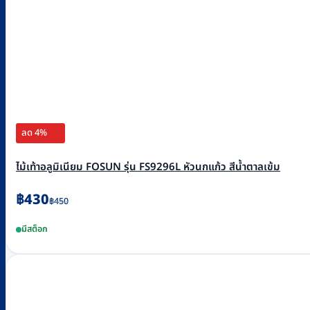
ลด 4%
ไม้เท้าอลูมิเนียม FOSUN รุ่น FS9296L หัวนกแก้ว สีน้ำตาลเข้ม
Original
Current
฿
430
฿
450
price
price
มีสต็อก
was:
is:
฿450.
฿430.