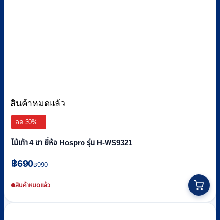
สินค้าหมดแล้ว
ลด 30%
ไม้เท้า 4 ขา ยี่ห้อ Hospro รุ่น H-WS9321
Original
Current
฿
690
฿
990
price
price
was:
is:
สินค้าหมดแล้ว
฿990.
฿690.