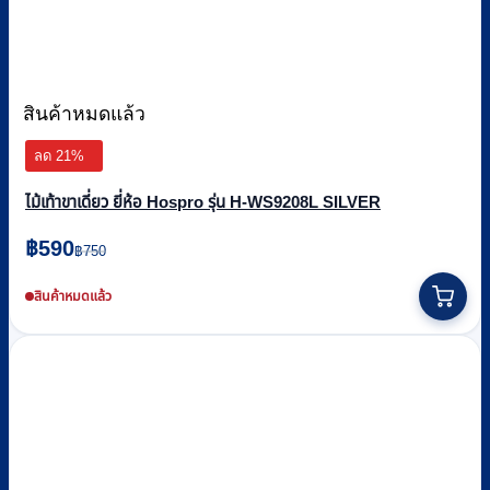
สินค้าหมดแล้ว
ลด 21%
ไม้เท้าขาเดี่ยว ยี่ห้อ Hospro รุ่น H-WS9208L SILVER
Original
Current
฿
590
฿
750
price
price
was:
is:
สินค้าหมดแล้ว
฿750.
฿590.