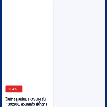
ลด 4%
ไม้เท้าอลูมิเนียม FOSUN รุ่น
FS9296L หัวนกแก้ว สีน้ำตาล