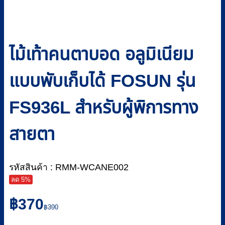
ไม้เท้าคนตาบอด อลูมิเนียม
แบบพับเก็บได้ FOSUN รุ่น
FS936L สำหรับผู้พิการทาง
สายตา
รหัสสินค้า : RMM-WCANE002
ลด 5%
Original
Current
฿
370
price
price
฿
390
was:
is: