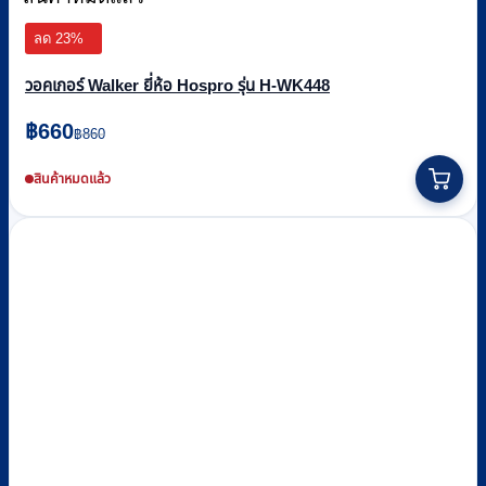
ลด 23%
วอคเกอร์ Walker ยี่ห้อ Hospro รุ่น H-WK448
Original
Current
฿
660
฿
860
price
price
was:
is:
สินค้าหมดแล้ว
฿860.
฿660.