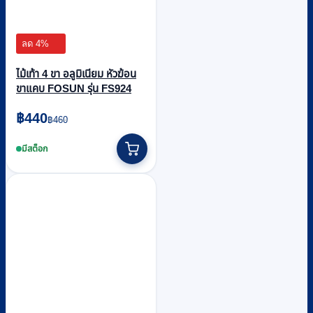
ลด 4%
ไม้เท้า 4 ขา อลูมิเนียม หัวฆ้อน
ขาแคบ FOSUN รุ่น FS924
Original
Current
฿
440
฿
460
price
price
was:
is:
มีสต็อก
฿460.
฿440.