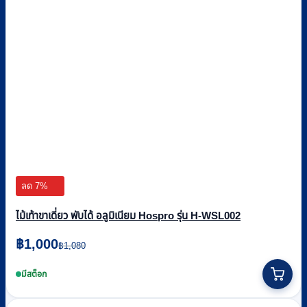
ลด 7%
ไม้เท้าขาเดี่ยว พับได้ อลูมิเนียม Hospro รุ่น H-WSL002
Original
Current
฿
1,000
฿
1,080
price
price
was:
is:
มีสต็อก
฿1,080.
฿1,000.