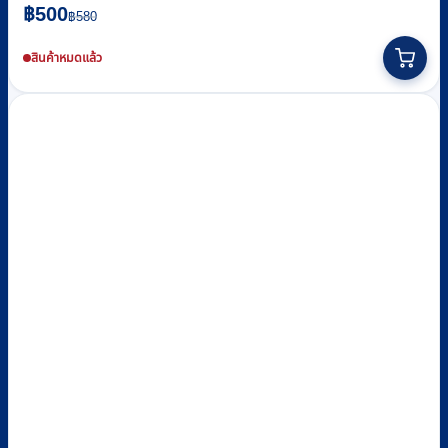
Original
Current
฿
500
฿
580
price
price
was:
is:
สินค้าหมดแล้ว
฿580.
฿500.