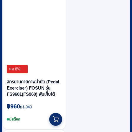
ลด 8%
จักรยานกายภาพบำบัด (Pedal
Exerciser) FOSUN รุ่น
FS9601(FS960) พับเก็บได้
Original
Current
฿
960
฿
1,040
price
price
was:
is:
มีสต็อก
฿1,040.
฿960.