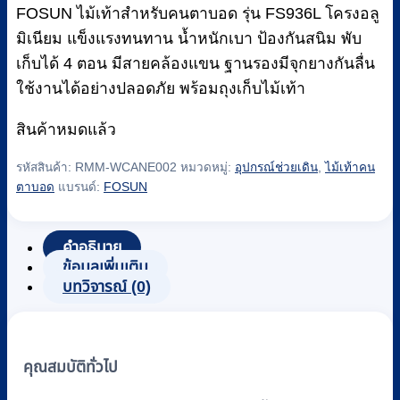
฿390.
฿370.
FOSUN ไม้เท้าสำหรับคนตาบอด รุ่น FS936L โครงอลู
มิเนียม แข็งแรงทนทาน น้ำหนักเบา ป้องกันสนิม พับ
เก็บได้ 4 ตอน มีสายคล้องแขน ฐานรองมีจุกยางกันลื่น
ใช้งานได้อย่างปลอดภัย พร้อมถุงเก็บไม้เท้า
สินค้าหมดแล้ว
รหัสสินค้า:
RMM-WCANE002
หมวดหมู่:
อุปกรณ์ช่วยเดิน
,
ไม้เท้าคน
ตาบอด
แบรนด์:
FOSUN
คำอธิบาย
ข้อมูลเพิ่มเติม
บทวิจารณ์ (0)
คุณสมบัติทั่วไป