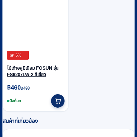
ลด 6%
ไม้เท้าอลูมิเนียม FOSUN รุ่น
FS9207LW-2 สีเขียว
Original
Current
฿
460
฿
490
price
price
was:
is:
มีสต็อก
฿490.
฿460.
สินค้าที่เกี่ยวข้อง