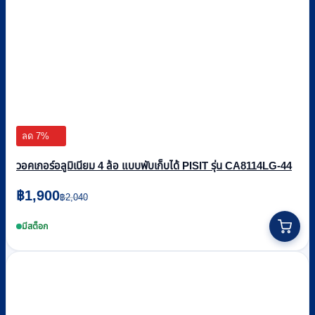
ลด 7%
วอคเกอร์อลูมิเนียม 4 ล้อ แบบพับเก็บได้ PISIT รุ่น CA8114LG-44
Original
Current
฿
1,900
฿
2,040
price
price
was:
is:
มีสต็อก
฿2,040.
฿1,900.