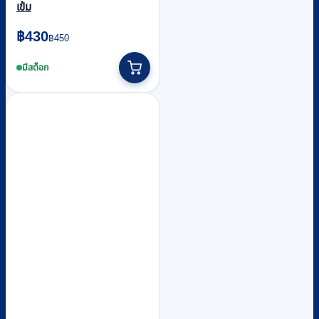
เข้ม
Original
Current
฿
430
฿
450
price
price
was:
is:
มีสต็อก
฿450.
฿430.