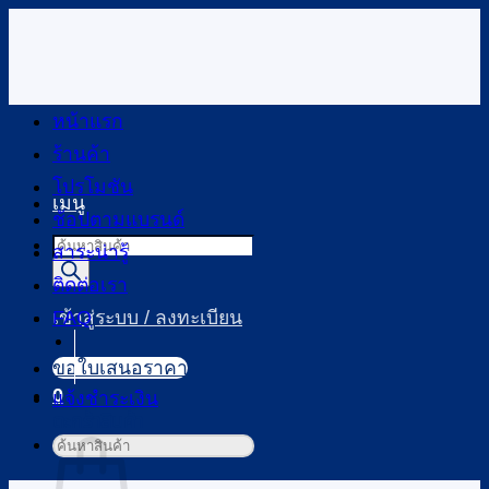
ข้าม
ไป
ยัง
เนื้อหา
หน้าแรก
ร้านค้า
โปรโมชัน
เมนู
ช้อปตามแบรนด์
Products
สาระน่ารู้
search
ติดต่อเรา
FAQ
เข้าสู่ระบบ / ลงทะเบียน
ขอใบเสนอราคา
0
แจ้งชำระเงิน
ตะกร้าสินค้า
ค้นหา: