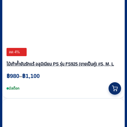
ลด 4%
ไม้เท้าค้ำยันรักแร้ อลูมิเนียม PS รุ่น FS925 (ขายเป็นคู่) #S, M, L
Price
฿
980
฿
1,100
–
range:
This
฿980
product
มีสต็อก
through
has
multiple
฿1,100
variants.
The
options
may