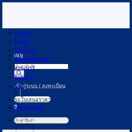
ข้าม
ไป
ยัง
เนื้อหา
หน้าแรก
ร้านค้า
โปรโมชัน
เมนู
ช้อปตามแบรนด์
Products
สาระน่ารู้
search
ติดต่อเรา
FAQ
เข้าสู่ระบบ / ลงทะเบียน
ขอใบเสนอราคา
0
แจ้งชำระเงิน
ตะกร้าสินค้า
ค้นหา: