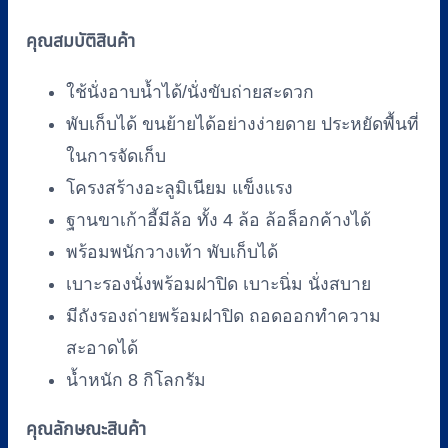
นุ่ม
คุณสมบัติสินค้า
พร้อม
ถัง
ใช้นั่งอาบน้ำได้/นั่งขับถ่ายสะดวก
รอง
พับเก็บได้ ขนย้ายได้อย่างง่ายดาย ประหยัดพื้นที่
ถ่าย
ในการจัดเก็บ
และ
พนัก
โครงสร้างอะลูมิเนียม แข็งแรง
วาง
ฐานขาเก้าอี้มีล้อ ทั้ง 4 ล้อ ล้อล็อกค้างได้
เท้า
พร้อมพนักวางเท้า พับเก็บได้
มี
เบาะรองนั่งพร้อมฝาปิด เบาะนิ่ม นั่งสบาย
ล้อ
มีถังรองถ่ายพร้อมฝาปิด ถอดออกทำความ
เลื่อน
สะอาดได้
FASICARE
รุ่น
น้ำหนัก 8 กิโลกรัม
W-
04
คุณลักษณะสินค้า
สี