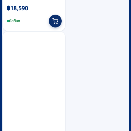
฿
18,590
มีสต็อก