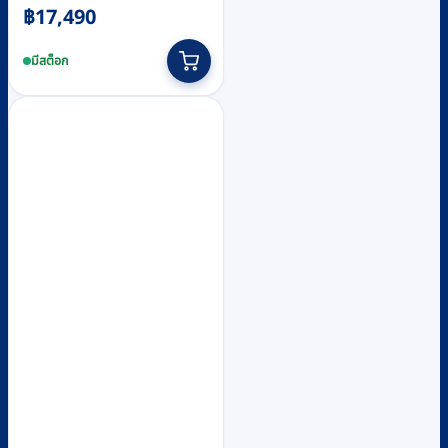
฿
17,490
มีสต็อก