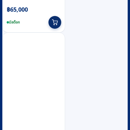
฿
65,000
มีสต็อก