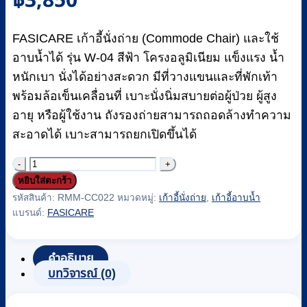
฿
3,850
FASICARE เก้าอี้นั่งถ่าย (Commode Chair) และใช้
อาบน้ำได้ รุ่น W-04 สีฟ้า โครงอลูมิเนียม แข็งแรง น้ำ
หนักเบา นั่งได้อย่างสะดวก มีที่วางแขนและที่พักเท้า
พร้อมล้อเข็นเคลื่อนที่ เบาะนั่งนิ่มสบายต่อผู้ป่วย ผู้สูง
อายุ หรือผู้ใช้งาน ถังรองถ่ายสามารถถอดล้างทำความ
สะอาดได้ เบาะสามารถยกเปิดขึ้นได้
จำนวน
หยิบใส่ตะกร้า
เก้าอี้
รหัสสินค้า:
RMM-CC022
หมวดหมู่:
เก้าอี้นั่งถ่าย
,
เก้าอี้อาบน้ำ
นั่ง
แบรนด์:
FASICARE
ถ่าย
อลู
คำอธิบาย
มิ
บทวิจารณ์ (0)
เนียม
เบาะ