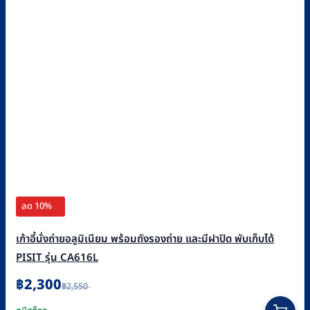
ลด 10%
เก้าอี้นั่งถ่ายอลูมิเนียม พร้อมถังรองถ่าย และมีฝาปิด พับเก็บได้
PISIT รุ่น CA616L
Original
Current
฿
2,300
฿
2,550
price
price
was:
is: