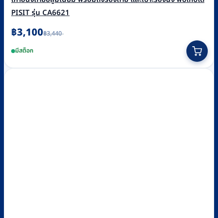
PISIT รุ่น CA6621
Original
Current
฿
3,100
฿
3,440
price
price
was:
is:
มีสต็อก
฿3,440.
฿3,100.