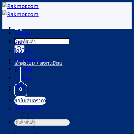
ข้าม
ไป
ยัง
เมนู
เนื้อหา
หน้าแรก
Products
ร้านค้า
search
โปรโมชัน
ช้อปตามแบรนด์
เข้าสู่ระบบ / ลงทะเบียน
สาระน่ารู้
ติดต่อเรา
FAQ
0
ขอใบเสนอราคา
ตะกร้าสินค้า
แจ้งชำระเงิน
ค้นหา: