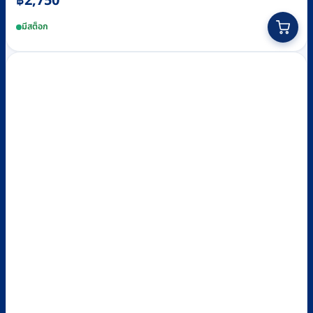
฿
2,750
มีสต็อก