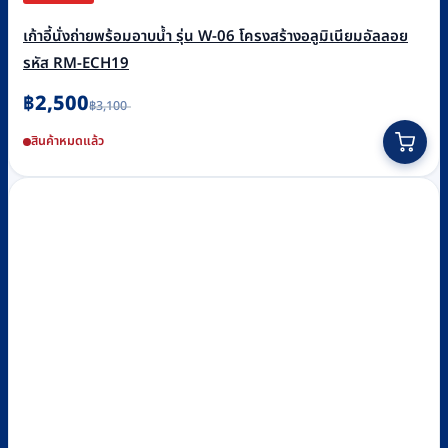
เก้าอี้นั่งถ่ายพร้อมอาบน้ำ รุ่น W-06 โครงสร้างอลูมิเนียมอัลลอย
รหัส RM-ECH19
Original
Current
฿
2,500
฿
3,100
price
price
was:
is:
สินค้าหมดแล้ว
฿3,100.
฿2,500.