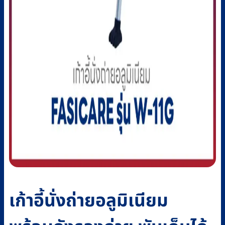
เก้าอี้นั่งถ่ายอลูมิเนียม