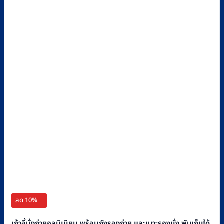
ลด 10%
เก้าอี้นั่งถ่ายอลูมิเนียม พร้อมถังรองถ่าย และเบาะรองนั่ง พับเก็บได้