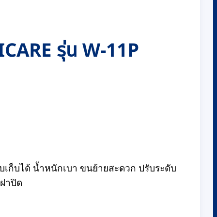
FASICARE รุ่น W-11P
พับเก็บได้ น้ำหนักเบา ขนย้ายสะดวก ปรับระดับ
ีฝาปิด