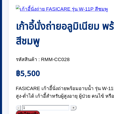
เก้าอี้นั่งถ่ายอลูมิเนีย
สีชมพู
รหัสสินค้า : RMM-CC028
฿
5,500
FASICARE เก้าอี้นั่งถ่ายพร้อมอาบน้ำ รุ่น W-1
สูง-ต่ำได้ เก้าอี้สำหรับผู้สูงอายุ ผู้ป่วย คนไข้
จำนวน
หยิบใส่ตะกร้า