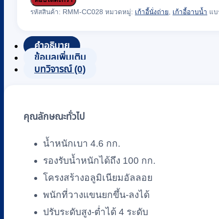
เก้าอี้
รหัสสินค้า:
RMM-CC028
หมวดหมู่:
เก้าอี้นั่งถ่าย
,
เก้าอี้อาบน้ำ
แบ
นั่ง
ถ่าย
คำอธิบาย
อลู
ข้อมูลเพิ่มเติม
มิ
บทวิจารณ์ (0)
เนียม
พร้อม
ถัง
คุณลักษณะทั่วไป
รอง
ถ่าย
น้ำหนักเบา 4.6 กก.
พับ
รองรับน้ำหนักได้ถึง 100 กก.
เก็บ
โครงสร้างอลูมิเนียมอัลลอย
ได้
FASICARE
พนักที่วางแขนยกขึ้น-ลงได้
รุ่น
ปรับระดับสูง-ต่ำได้ 4 ระดับ
W-