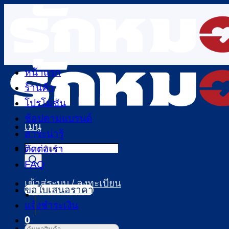
ข้าม
ไป
ยัง
เนื้อหา
หน้าแรก
ร้านค้า
โปรโมชัน
ช้อปตามแบรนด์
เมนู
สาระน่ารู้
Products
ติดต่อเรา
search
FAQ
เข้าสู่ระบบ / ลงทะเบียน
ขอใบเสนอราคา
แจ้งชำระเงิน
0