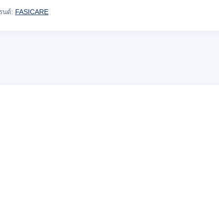
รนด์:
FASICARE