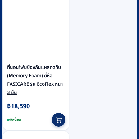
ที่นอนโฟมป้องกันแผลกดทับ
(Memory Foam) ยี่ห้อ
FASICARE รุ่น EcoFlex หนา
3 ชั้น
฿
18,590
มีสต็อก