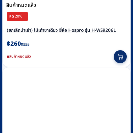
สินค้าหมดแล้ว
ลด 20%
(ยกเลิกนำเข้า) ไม้เท้าขาเดียว ยี่ห้อ Hospro รุ่น H-WS9206L
Original
Current
฿
260
฿
325
price
price
สินค้าหมดแล้ว
was:
is:
฿325.
฿260.