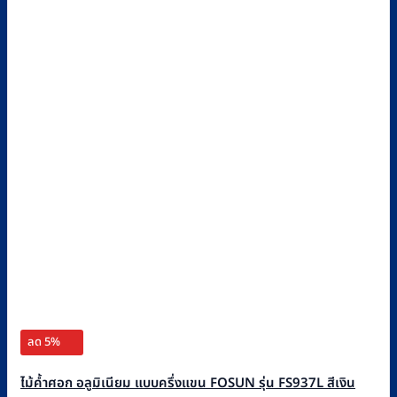
ลด 5%
ไม้ค้ำศอก อลูมิเนียม แบบครึ่งแขน FOSUN รุ่น FS937L สีเงิน