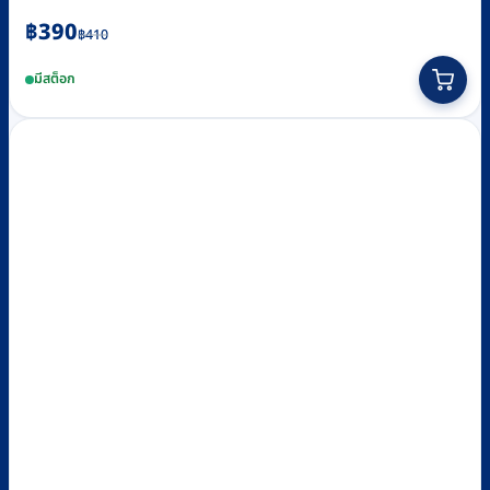
Original
Current
฿
390
฿
410
price
price
มีสต็อก
was:
is:
฿410.
฿390.