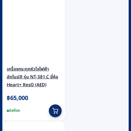
เครื่องกระตุกหัวใจไฟฟ้า
อัตโนมัติ รุ่น NT-381.C ยี่ห้อ
Heart+ ResQ (AED)
฿
65,000
มีสต็อก