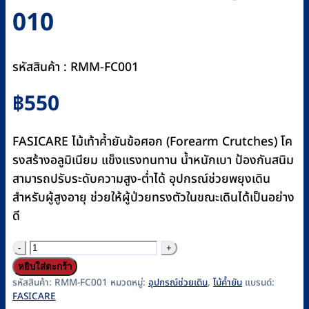
010
รหัสสินค้า : RMM-FC001
฿
550
FASICARE ไม้เท้าค้ำยันข้อศอก (Forearm Crutches) โค
รงสร้างอลูมิเนียม แข็งแรงทนทาน น้ำหนักเบา ป้องกันสนิม
สามารถปรับระดับความสูง-ต่ำได้ อุปกรณ์ช่วยพยุงเดิน
สำหรับผู้สูงอายุ ช่วยให้ผู้ป่วยทรงตัวในขณะเดินได้เป็นอย่าง
ดี
จำนวน
ไม้
หยิบใส่ตะกร้า
ค้ำ
รหัสสินค้า:
RMM-FC001
หมวดหมู่:
อุปกรณ์ช่วยเดิน
,
ไม้ค้ำยัน
แบรนด์:
FASICARE
ศอก