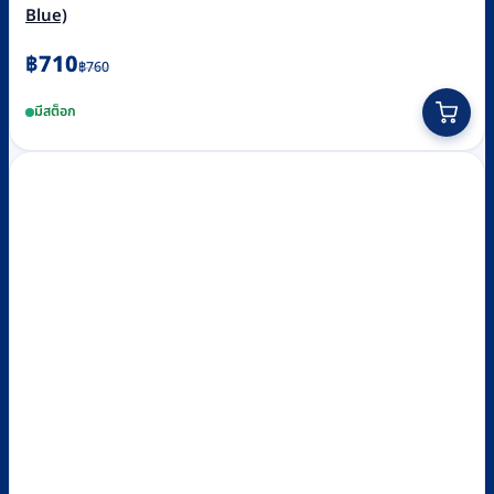
Blue)
Original
Current
฿
710
฿
760
price
price
This
มีสต็อก
was:
is:
product
฿760.
฿710.
has
multiple
variants.
The
options
may
be
chosen
on
the
product
page