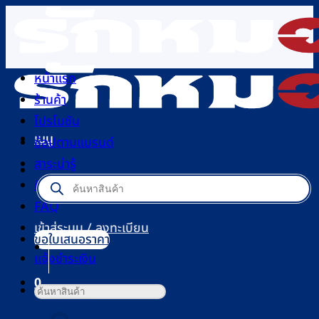
ข้าม
ไป
ยัง
เนื้อหา
หน้าแรก
ร้านค้า
โปรโมชัน
เมนู
ช้อปตามแบรนด์
สาระน่ารู้
Products
ติดต่อเรา
search
FAQ
เข้าสู่ระบบ / ลงทะเบียน
ขอใบเสนอราคา
แจ้งชำระเงิน
0
ค้นหา:
ตะกร้าสินค้า