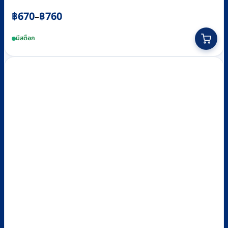
Price
฿
670
฿
760
–
range:
This
มีสต็อก
฿670
product
through
has
฿760
multiple
variants.
The
options
may
be
chosen
on
the
product
page