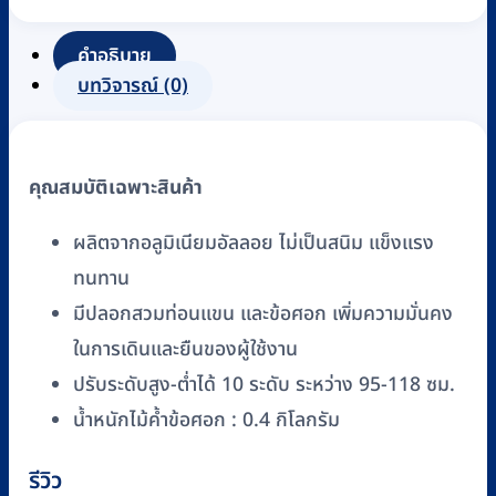
อลู
มิ
คำอธิบาย
เนียม
บทวิจารณ์ (0)
แบบ
ครึ่ง
แขน
คุณสมบัติเฉพาะสินค้า
FASICARE
รุ่น
ผลิตจากอลูมิเนียมอัลลอย ไม่เป็นสนิม แข็งแรง
FA-
ทนทาน
010
มีปลอกสวมท่อนแขน และข้อศอก เพิ่มความมั่นคง
ชิ้น
ในการเดินและยืนของผู้ใช้งาน
ปรับระดับสูง-ต่ำได้ 10 ระดับ ระหว่าง 95-118 ซม.
น้ำหนักไม้ค้ำข้อศอก : 0.4 กิโลกรัม
รีวิว