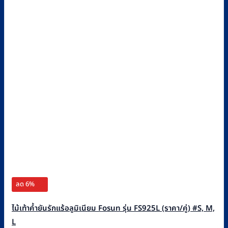
ลด 6%
ไม้เท้าค้ำยันรักแร้อลูมิเนียม Fosun รุ่น FS925L (ราคา/คู่) #S, M,
L