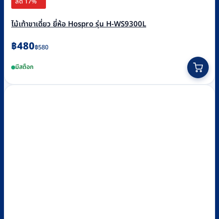
ลด 17%
ไม้เท้าขาเดี่ยว ยี่ห้อ Hospro รุ่น H-WS9300L
Original
Current
฿
480
฿
580
price
price
This
มีสต็อก
was:
is:
product
฿580.
฿480.
has
multiple
variants.
The
options
may
be
chosen
on
the
product