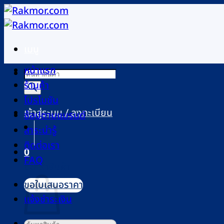
ข้าม
ไป
ยัง
เมนู
เนื้อหา
หน้าแรก
Products
ร้านค้า
search
โปรโมชัน
เข้าสู่ระบบ / ลงทะเบียน
ช้อปตามแบรนด์
สาระน่ารู้
ติดต่อเรา
0
FAQ
ตะกร้าสินค้า
ขอใบเสนอราคา
แจ้งชำระเงิน
ค้นหา: