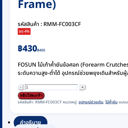
Frame)
รหัสสินค้า : RMM-FC003CF
ลด 4%
Original
Current
฿
430
฿
450
price
price
was:
is:
FOSUN ไม้เท้าค้ำยันข้อศอก (Forearm Crutches
฿450.
฿430.
ระดับความสูง-ต่ำได้ อุปกรณ์ช่วยพยุงเดินสำหรับผู้ส
จำนวน
ไม้
หยิบใส่ตะกร้า
ค้ำ
รหัสสินค้า:
RMM-FC003CF
หมวดหมู่:
อุปกรณ์ช่วยเดิน
,
ไม้ค้ำยัน
แบรน
ศอก
อลู
คำอธิบาย