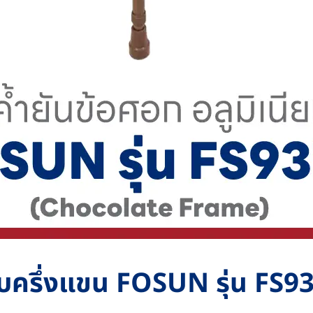
แบบครึ่งแขน FOSUN รุ่น FS