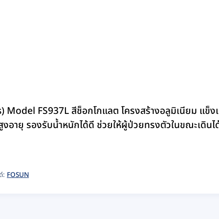
) Model FS937L สีช็อกโกแลต โครงสร้างอลูมิเนียม แข็ง
ูงอายุ รองรับน้ำหนักได้ดี ช่วยให้ผู้ป่วยทรงตัวในขณะเดินได
ด์:
FOSUN