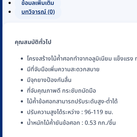
มิ
ข้อมูลเพิ่มเติม
เนียม
บทวิจารณ์ (0)
แบบ
ครึ่ง
แขน
คุณสมบัติทั่วไป
FOSUN
รุ่น
โครงสร้างไม้ค้ำศอกทำจากอลูมิเนียม แข็งแรง
FS937L
มีที่จับมือเพิ่มความสะดวกสบาย
(Chocolate
Frame)
มีจุกยางป้องกันลื่น
ชิ้น
ที่จับคุณภาพดี กระชับถนัดมือ
ไม้ค้ำข้อศอกสามารถปรับระดับสูง-ต่ำได้
ปรับความสูงได้ระหว่าง : 96-119 ซม.
น้ำหนักไม้ค้ำยันข้อศอก : 0.53 กก./ชิ้น