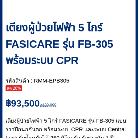
เตียงผู้ป่วยไฟฟ้า 5 ไกร์
FASICARE รุ่น FB-305
พร้อมระบบ CPR
รหัสสินค้า : RMM-EPB305
ลด 28%
Original
Current
฿
93,500
price
price
฿
129,000
was:
is:
฿129,000.
฿93,500.
เตียงผู้ป่วยไฟฟ้า 5 ไกร์ FASICARE รุ่น FB-305 แบบ
ราวปีกนกกันตก พร้อมระบบ CPR และระบบ Central
Lock รับน้ำหนักได้ 250 กิโลกรัม รับประกัน 1 ปี