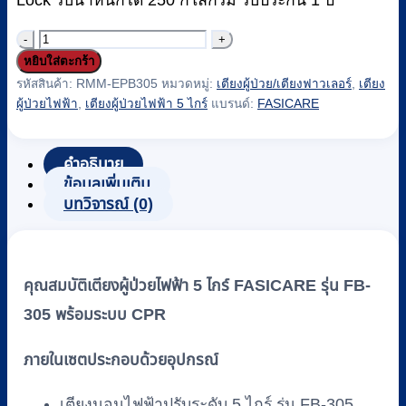
จำนวน
หยิบใส่ตะกร้า
เตียง
รหัสสินค้า:
RMM-EPB305
หมวดหมู่:
เตียงผู้ป่วย/เตียงฟาวเลอร์
,
เตียง
ผู้
ผู้ป่วยไฟฟ้า
,
เตียงผู้ป่วยไฟฟ้า 5 ไกร์
แบรนด์:
FASICARE
ป่วย
ไฟฟ้า
5
คำอธิบาย
ข้อมูลเพิ่มเติม
ไกร์
บทวิจารณ์ (0)
FASICARE
รุ่น
FB-
305
คุณสมบัติเตียงผู้ป่วยไฟฟ้า 5 ไกร์ FASICARE รุ่น FB-
พร้อม
305 พร้อมระบบ CPR
ระบบ
CPR
ภายในเซตประกอบด้วยอุปกรณ์
ชิ้น
เตียงนอนไฟฟ้าปรับระดับ 5 ไกร์ รุ่น FB-305