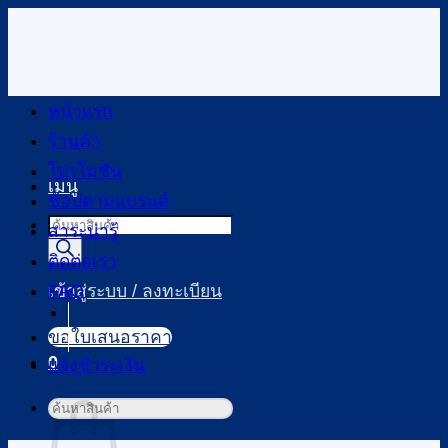
ข้าม
ไป
ยัง
เนื้อหา
หน้าแรก
ร้านค้า
โปรโมชัน
เมนู
ช้อปตามแบรนด์
Products
สาระน่ารู้
search
ติดต่อเรา
FAQ
เข้าสู่ระบบ / ลงทะเบียน
ขอใบเสนอราคา
0
แจ้งชำระเงิน
ตะกร้าสินค้า
ค้นหา: