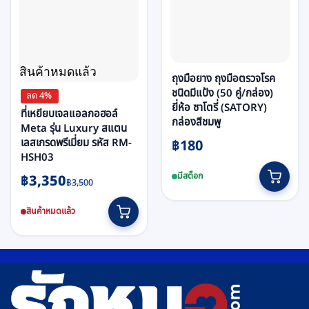
สินค้าหมดแล้ว
ถุงมือยาง ถุงมือตรวจโรค
ชนิดมีแป้ง (50 คู่/กล่อง)
ลด 4%
ยี่ห้อ ซาโตรี่ (SATORY)
ที่เหยียบเจลแอลกอฮอล์
กล่องสีชมพู
Meta รุ่น Luxury สแตน
เลสเกรดพรีเมี่ยม รหัส RM-
฿
180
HSH03
This
Original
Current
มีสต็อก
฿
3,350
product
฿
3,500
price
price
has
was:
is:
multiple
สินค้าหมดแล้ว
฿3,500.
฿3,350.
variants.
The
options
may
be
chosen