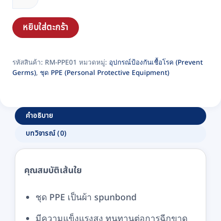
ป้องกัน
เชื้อ
โรค
หยิบใส่ตะกร้า
หนา
75
รหัสสินค้า:
RM-PPE01
หมวดหมู่:
อุปกรณ์ป้องกันเชื้อโรค (Prevent
แกรม
Germs)
,
ชุด PPE (Personal Protective Equipment)
ไซต์
L
รหัส
RM-
คำอธิบาย
PPE01
บทวิจารณ์ (0)
ชิ้น
คุณสมบัติเส้นใย
ชุด PPE เป็นผ้า spunbond
มีความแข็งแรงสูง ทนทานต่อการฉีกขาด