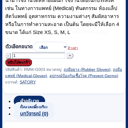
นำมาใช้งานได้หลายแผนก ใช้งานได้อเนกประสงค์
เช่น ในทางการแพทย์ (Medical) ทันตกรรม ห้องแล็ป
สัตว์แพทย์ อุตสาหกรรม ความงามต่างๆ สัมผัสอาหาร
หรือในการทำความสะอาด เป็นต้น โดยจะมีให้เลือก 4
ขนาด ได้แก่ Size XS, S, M, L
รหัส RMM-G003
ตัวเลือกขนาด
ล้างค่า
จำนวน
หยิบใส่ตะกร้า
ถุงมือ
รหัสสินค้า:
RMM-G003
หมวดหมู่:
ถุงมือยาง (Rubber Gloves)
,
ถุงมือ
ยาง
แพทย์ (Medical-Gloves)
,
อุปกรณ์ป้องกันเชื้อโรค (Prevent Germs)
ถุงมือ
แบรนด์:
SATORY
ตรวจ
โรค
คำอธิบาย
ชนิด
ข้อมูลเพิ่มเติม
มี
บทวิจารณ์ (0)
แป้ง
(50