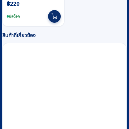
฿
220
This
product
มีสต็อก
has
multiple
variants.
สินค้าที่เกี่ยวข้อง
The
options
may
be
chosen
on
the
product
page