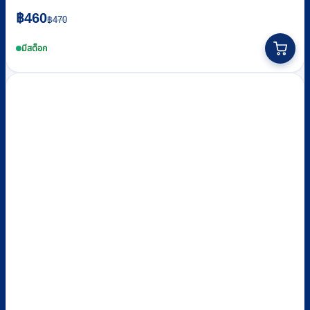
Original
Current
฿
460
฿
470
price
price
This
was:
is:
product
มีสต็อก
฿470.
฿460.
has
multiple
variants.
The
options
may
be
chosen
on
the
product
page