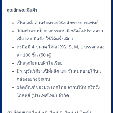
คู่/
คุณลักษณะสินค้า
กล่อง)
ยี่ห้อ
เป็นถุงมือสำหรับตรวจวินิจฉัยทางการแพทย์
ซา
วัสดุทำจากน้ำยางธรรมชาติ ชนิดไม่ปราศจาก
โต
เชื้อ แบบมีแป้ง ใช้ได้ครั้งเดียว
รี่
(SATORY)
ถุงมือมี 4 ขนาด ได้แก่ XS, S, M, L บรรจุกล่อง
กล่อง
ละ 100 ชิ้น (50 คู่)
สีชมพู
เป็นถุงมือแบบผิวไม่เรียบ
ชิ้น
มีระบุวัน/เดือน/ปีที่ผลิต และวันหมดอายุไว้บน
กล่องอย่างชัดเจน
ผลิตภัณฑ์ของประเทศไทย จากบริษัท ศรีตรัง
โกลฟส์ (ประเทศไทย) จำกัด
ตัวเลือกขนาด