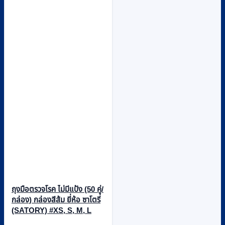
ถุงมือตรวจโรค ไม่มีแป้ง (50 คู่/
กล่อง) กล่องสีส้ม ยี่ห้อ ซาโตรี่
(SATORY) #XS, S, M, L