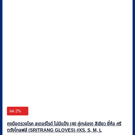
ลด 2%
ถุงมือตรวจโรค สเตอร์ไรด์ ไม่มีแป้ง (40 คู่/กล่อง) สีเขียว ยี่ห้อ ศรี
ตรังโกลฟส์ (SRITRANG GLOVES) #XS, S, M, L