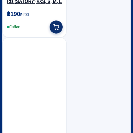
โตรี่ (SATORY) #XS, S, M, L
Original
Current
฿
190
฿
200
price
price
This
was:
is:
product
มีสต็อก
฿200.
฿190.
has
multiple
variants.
The
options
may
be
chosen
on
the
product
page