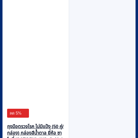
ลด 5%
ถุงมือตรวจโรค ไม่มีแป้ง (50 คู่/
กล่อง) กล่องสีน้ำตาล ยี่ห้อ ซา