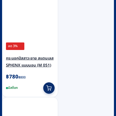
ลด 3%
กระบอกปัสสาวะชาย สแตนเลส
SPHINX แบบนอน (M 051)
Original
Current
฿
780
฿
800
price
price
มีสต็อก
was:
is:
฿800.
฿780.