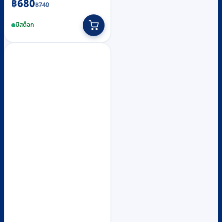
Original
Current
฿
680
฿
740
price
price
มีสต็อก
was:
is:
฿740.
฿680.