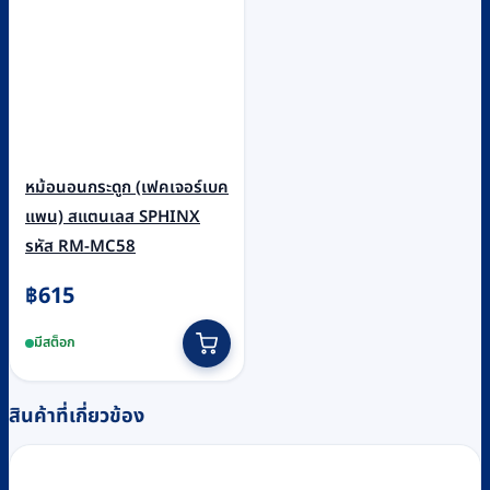
หม้อนอนกระดูก (เฟคเจอร์เบค
แพน) สแตนเลส SPHINX
รหัส RM-MC58
฿
615
มีสต็อก
สินค้าที่เกี่ยวข้อง