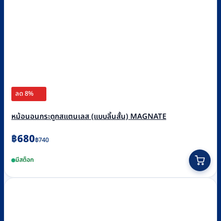
ลด 8%
หม้อนอนกระดูกสแตนเลส (แบบลิ้นสั้น) MAGNATE
Original
Current
฿
680
฿
740
price
price
มีสต็อก
was:
is:
฿740.
฿680.