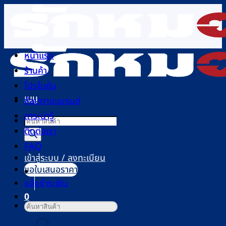
ข้าม
ไป
ยัง
เนื้อหา
หน้าแรก
ร้านค้า
โปรโมชัน
เมนู
ช้อปตามแบรนด์
สาระน่ารู้
Products
ติดต่อเรา
search
FAQ
เข้าสู่ระบบ / ลงทะเบียน
ขอใบเสนอราคา
แจ้งชำระเงิน
0
ค้นหา:
ตะกร้าสินค้า