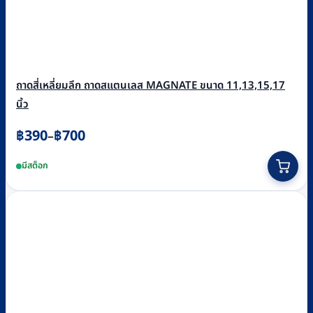
ถาดสี่เหลี่ยมลึก ถาดสแตนเลส MAGNATE ขนาด 11,13,15,17
นิ้ว
Price
฿
390
฿
700
–
range:
This
มีสต็อก
฿390
product
through
has
฿700
multiple
variants.
The
options
may
be