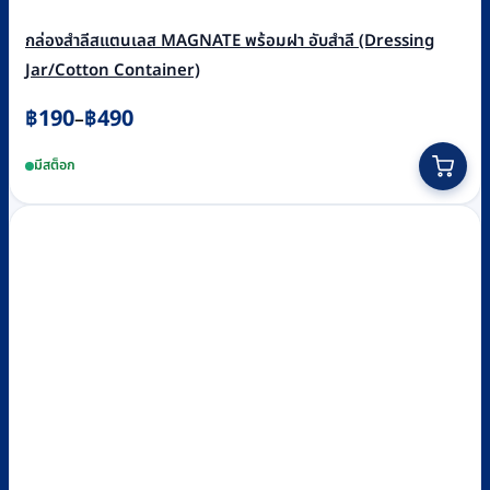
กล่องสำลีสแตนเลส MAGNATE พร้อมฝา อับสำลี (Dressing
Jar/Cotton Container)
Price
฿
190
฿
490
–
range:
This
มีสต็อก
฿190
product
through
has
฿490
multiple
variants.
The
options
may
be
chosen
on
the