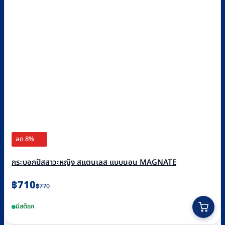
ลด 8%
กระบอกปัสสาวะหญิง สแตนเลส แบบนอน MAGNATE
Original
Current
฿
710
฿
770
price
price
มีสต็อก
was:
is:
฿770.
฿710.