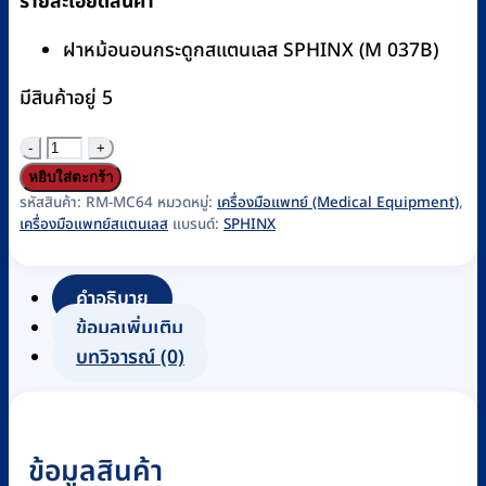
รายละเอียดสินค้า
ฝาหม้อนอนกระดูกสแตนเลส SPHINX (M 037B)
มีสินค้าอยู่ 5
จำนวน
ฝา
หยิบใส่ตะกร้า
หม้อ
รหัสสินค้า:
RM-MC64
หมวดหมู่:
เครื่องมือแพทย์ (Medical Equipment)
,
เครื่องมือแพทย์สแตนเลส
แบรนด์:
SPHINX
นอน
กระ
ดู
คำอธิบาย
กส
ข้อมูลเพิ่มเติม
แตน
บทวิจารณ์ (0)
เลส
SPHINX
รหัส
ข้อมูลสินค้า
RM-