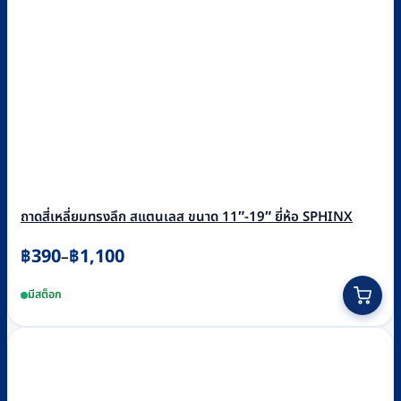
ถาดสี่เหลี่ยมทรงลึก สแตนเลส ขนาด 11″-19″ ยี่ห้อ SPHINX
Price
฿
390
฿
1,100
–
range:
This
มีสต็อก
฿390
product
through
has
฿1,100
multiple
variants.