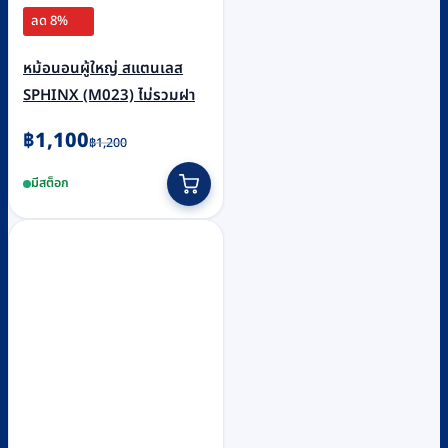
ลด 8%
หม้อนอนผู้ใหญ่ สแตนเลส
SPHINX (M023) ไม่รวมฝา
Original
Current
฿
1,100
฿
1,200
price
price
มีสต็อก
was:
is:
฿1,200.
฿1,100.