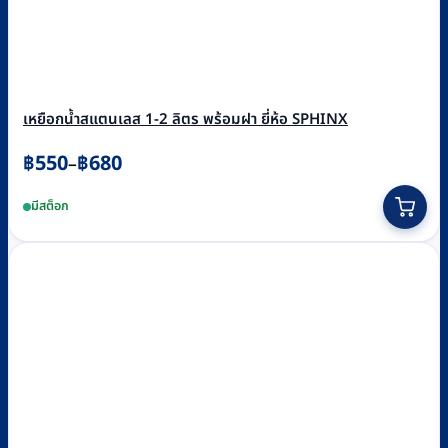
เหยือกน้ำสแตนเลส 1-2 ลิตร พร้อมฝา ยี่ห้อ SPHINX
Price
฿
550
฿
680
–
range:
This
มีสต็อก
฿550
product
through
has
฿680
multiple
variants.
The
options
may
be
chosen