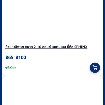
ถ้วยกาลิพอท ขนาด 2-10 ออนซ์ สแตนเลส ยี่ห้อ SPHINX
Price
฿
65
฿
100
–
range:
This
มีสต็อก
฿65
product
through
has
฿100
multiple
variants.
The
options