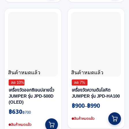
สินค้าหมดแล้ว
สินค้าหมดแล้ว
ลด 10%
ลด 7%
เครื่องวัดออกซิเจนปลายนิ้ว
เครื่องวัดความดันโลหิต
JUMPER รุ่น JPD-500D
JUMPER รุ่น JPD-HA100
(OLED)
฿
900
฿
990
Price
–
฿
630
Original
Current
range:
฿
700
This
price
price
฿900
สินค้าหมดแล้ว
product
was:
is:
through
สินค้าหมดแล้ว
has