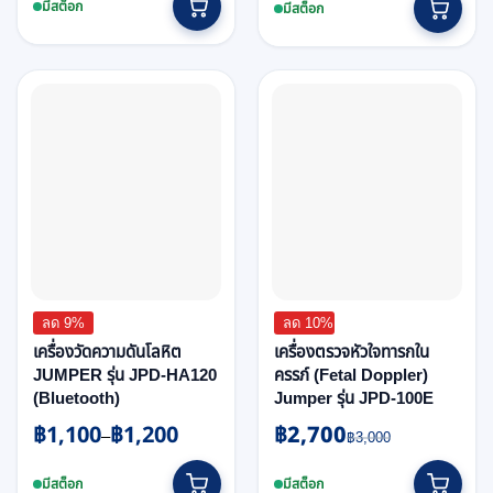
was:
is:
มีสต็อก
มีสต็อก
฿730.
฿670.
ลด 9%
ลด 10%
เครื่องวัดความดันโลหิต
เครื่องตรวจหัวใจทารกใน
JUMPER รุ่น JPD-HA120
ครรภ์ (Fetal Doppler)
(Bluetooth)
Jumper รุ่น JPD-100E
฿
1,100
฿
1,200
฿
2,700
Price
Original
Current
–
฿
3,000
range:
price
price
This
฿1,100
was:
is:
มีสต็อก
มีสต็อก
product