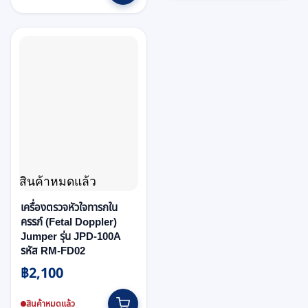
฿700.
฿630.
฿990
multiple
variants.
The
options
may
be
chosen
on
the
product
page
สินค้าหมดแล้ว
เครื่องตรวจหัวใจทารกใน
ครรภ์ (Fetal Doppler)
Jumper รุ่น JPD-100A
รหัส RM-FD02
฿
2,100
สินค้าหมดแล้ว