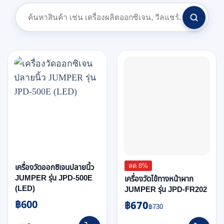
ลด 8%
เครื่องวัดออกซิเจนปลายนิ้ว
JUMPER รุ่น JPD-500E
เครื่องวัดไข้ทางหน้าผาก
(LED)
JUMPER รุ่น JPD-FR202
฿
600
฿
670
Original
Current
฿
730
price
price