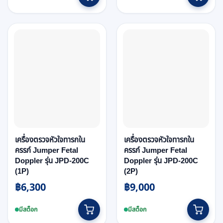
through
฿3,000.
฿2,700.
has
฿1,200
multiple
variants.
The
options
may
be
chosen
on
the
product
page
เครื่องตรวจหัวใจทารกใน
เครื่องตรวจหัวใจทารกใน
ครรภ์ Jumper Fetal
ครรภ์ Jumper Fetal
Doppler รุ่น JPD-200C
Doppler รุ่น JPD-200C
(1P)
(2P)
฿
6,300
฿
9,000
มีสต็อก
มีสต็อก