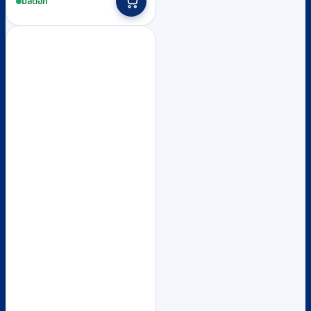
มีสต็อก
฿800.
฿730.