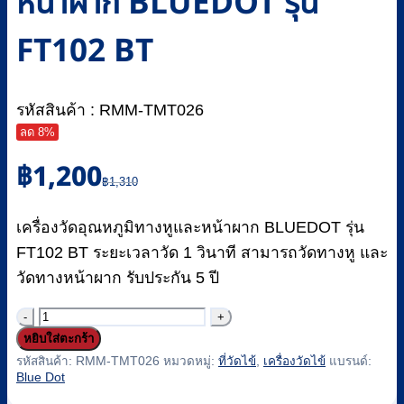
หน้าผาก BLUEDOT รุ่น
FT102 BT
รหัสสินค้า : RMM-TMT026
ลด 8%
Original
Current
฿
1,200
price
price
฿
1,310
was:
is:
฿1,310.
฿1,200.
เครื่องวัดอุณหภูมิทางหูและหน้าผาก BLUEDOT รุ่น
FT102 BT ระยะเวลาวัด 1 วินาที สามารถวัดทางหู และ
วัดทางหน้าผาก รับประกัน 5 ปี
จำนวน
หยิบใส่ตะกร้า
เครื่อง
รหัสสินค้า:
RMM-TMT026
หมวดหมู่:
ที่วัดไข้
,
เครื่องวัดไข้
แบรนด์:
วัด
Blue Dot
อุณหภูมิ