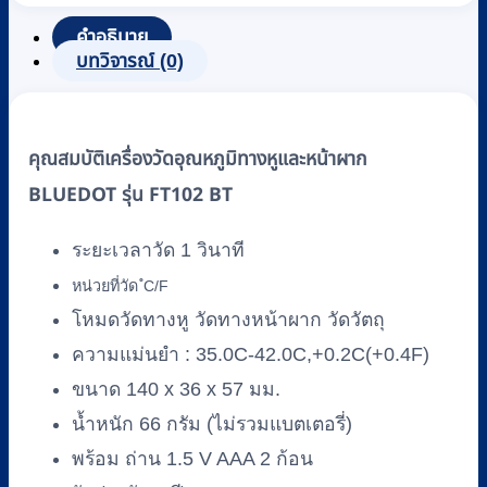
ทาง
คำอธิบาย
หู
บทวิจารณ์ (0)
และ
หน้า
ผาก
คุณสมบัติเครื่องวัดอุณหภูมิทางหูและหน้าผาก
BLUEDOT
BLUEDOT รุ่น FT102 BT
รุ่น
FT102
BT
ระยะเวลาวัด 1 วินาที
ชิ้น
หน่วยที่วัด ํC/F
โหมดวัดทางหู วัดทางหน้าผาก วัดวัตถุ
ความแม่นยำ : 35.0C-42.0C,+0.2C(+0.4F)
ขนาด 140 x 36 x 57 มม.
น้ำหนัก 66 กรัม (ไม่รวมแบตเตอรี่)
พร้อม ถ่าน 1.5 V AAA 2 ก้อน