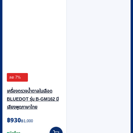
ลด 7%
เครื่องตรวจน้ำตาลในเลือด
BLUEDOT รุ่น B-GM162 มี
เสียงพูดภาษาไทย
Original
Current
฿
930
฿
1,000
price
price
was:
is: