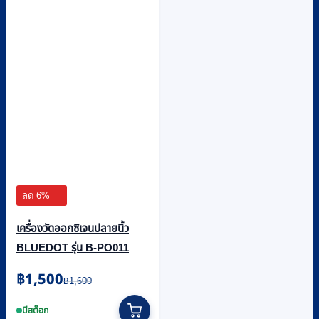
ลด 6%
เครื่องวัดออกซิเจนปลายนิ้ว
BLUEDOT รุ่น B-PO011
Original
Current
฿
1,500
฿
1,600
price
price
was:
is:
มีสต็อก