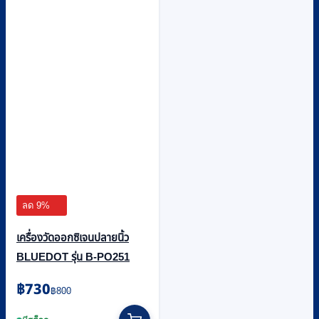
ลด 9%
เครื่องวัดออกซิเจนปลายนิ้ว
BLUEDOT รุ่น B-PO251
Original
Current
฿
730
฿
800
price
price
was:
is: