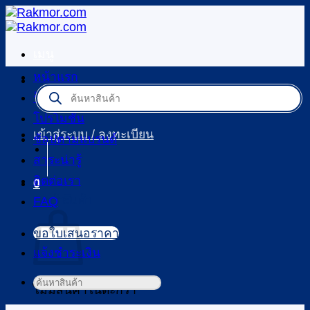
ข้าม
ไป
ยัง
เมนู
เนื้อหา
หน้าแรก
Products
ร้านค้า
search
โปรโมชัน
เข้าสู่ระบบ / ลงทะเบียน
ช้อปตามแบรนด์
สาระน่ารู้
ติดต่อเรา
0
ตะกร้าสินค้า
FAQ
ขอใบเสนอราคา
แจ้งชำระเงิน
ค้นหา:
ไม่มีสินค้าในตะกร้า