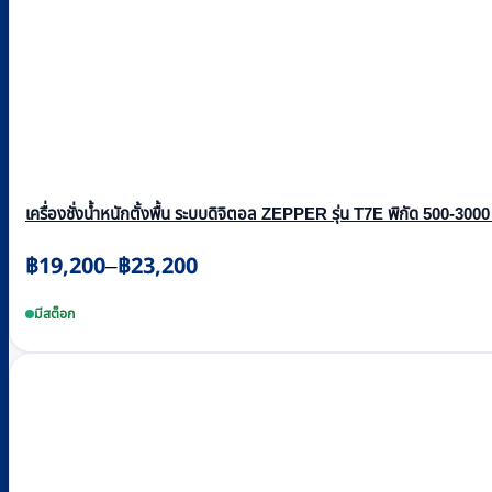
product
page
เครื่องชั่งน้ำหนักตั้งพื้น ระบบดิจิตอล ZEPPER รุ่น T7E พิกัด 500-3000 
Price
฿
19,200
฿
23,200
–
range:
This
฿19,200
product
มีสต็อก
through
has
multiple
฿23,200
variants.
The
options
may
be