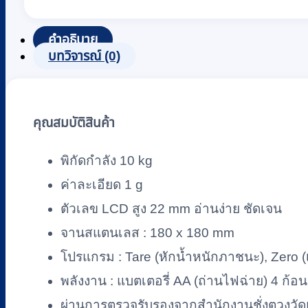
ชั่ง
น้ำ
คำอธิบาย
หนัก
บทวิจารณ์ (0)
ดิจิตอล
แบบ
ตั้ง
คุณสมบัติสินค้า
โต๊ะ
ZEPPER
พิกัดกำลัง 10 kg
รุ่น
MK-
ค่าละเอียด 1 g
200
ตัวเลข LCD สูง 22 mm อ่านง่าย ชัดเจน
ชิ้น
จานสแตนเลส : 180 x 180 mm
โปรแกรม : Tare (หักน้ำหนักภาชนะ), Zero (เค
พลังงาน : แบตเตอรี่ AA (ถ่านไฟฉ่าย) 4 ก้อ
ผ่านการตรวจรับรองจากสำนักงานชั่งตวงวัด