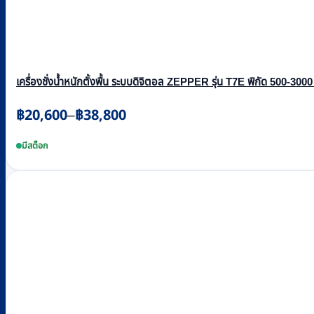
เครื่องชั่งน้ำหนักตั้งพื้น ระบบดิจิตอล ZEPPER รุ่น T7E พิกัด 500-3000
Price
฿
20,600
฿
38,800
–
range:
This
฿20,600
product
มีสต็อก
through
has
multiple
฿38,800
variants.
The
options
may
be
chosen
on
the