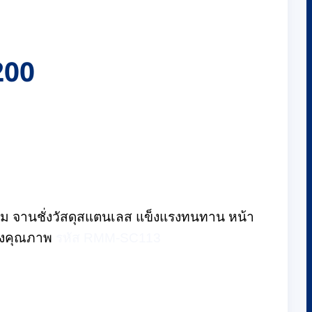
-200
รัม จานชั่งวัสดุสแตนเลส แข็งแรงทนทาน หน้า
รองคุณภาพ
รหัส RMM-SC113