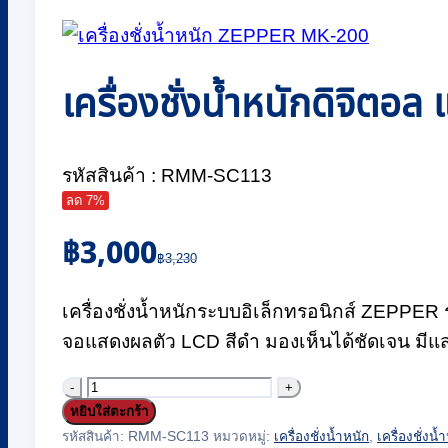
เครื่องชั่งน้ำหนักดิจิตอ
รหัสสินค้า : RMM-SC113
ลด 7%
Original
Current
฿
3,000
price
price
฿
3,230
was:
is:
฿3,230.
฿3,000.
เครื่องชั่งน้ำหนักระบบอิเล็กทรอนิกส์ ZEPPER
จอแสดงผลตัว LCD สีดำ มองเห็นได้ชัดเจน มีแ
จำนวน
หยิบใส่ตะกร้า
เครื่อง
รหัสสินค้า:
RMM-SC113
หมวดหมู่:
เครื่องชั่งน้ำหนัก
,
เครื่องชั่งน