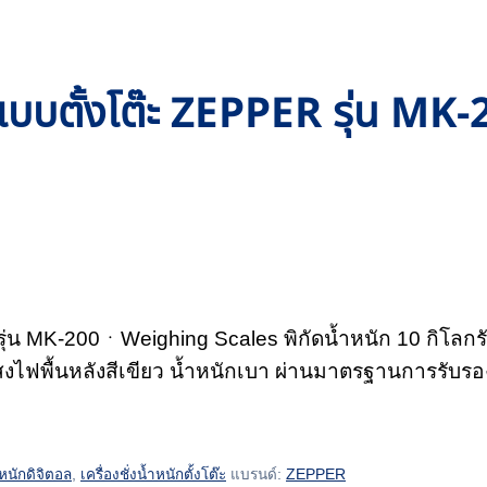
ล แบบตั้งโต๊ะ ZEPPER รุ่น MK
 รุ่น MK-200ㆍWeighing Scales พิกัดน้ำหนัก 10 กิโลก
สงไฟพื้นหลังสีเขียว น้ำหนักเบา ผ่านมาตรฐานการรับ
้ำหนักดิจิตอล
,
เครื่องชั่งน้ำหนักตั้งโต๊ะ
แบรนด์:
ZEPPER