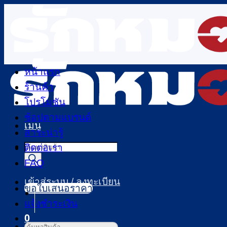
ข้าม
ไป
ยัง
เนื้อหา
หน้าแรก
ร้านค้า
โปรโมชัน
ช้อปตามแบรนด์
เมนู
สาระน่ารู้
Products
ติดต่อเรา
search
FAQ
เข้าสู่ระบบ / ลงทะเบียน
ขอใบเสนอราคา
แจ้งชำระเงิน
0