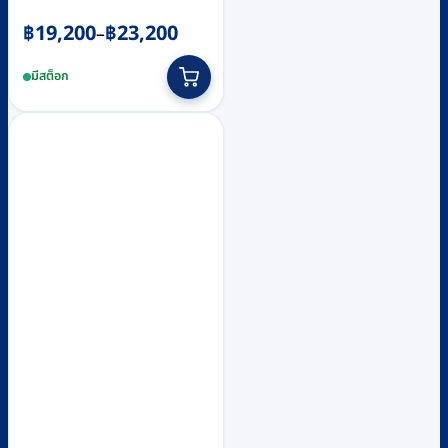
Price
฿
19,200
฿
23,200
–
range:
This
มีสต็อก
฿19,200
product
through
has
฿23,200
multiple
variants.
The
options
may
be
chosen
on
the
product
page