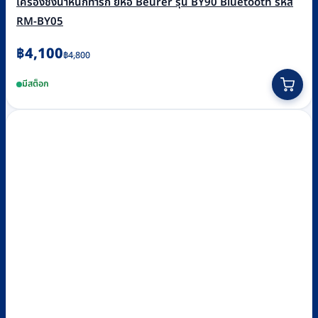
เครื่องชั่งน้ำหนักทารก ยี่ห้อ Beurer รุ่น BY90 Bluetooth รหัส
RM-BY05
Original
Current
฿
4,100
฿
4,800
price
price
มีสต็อก
was:
is:
฿4,800.
฿4,100.