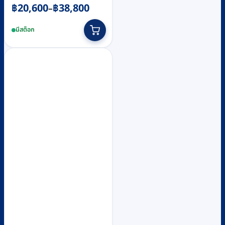
Price
฿
20,600
฿
38,800
–
range:
This
มีสต็อก
฿20,600
product
through
has
฿38,800
multiple
variants.
The
options
may
be
chosen
on
the
product
page