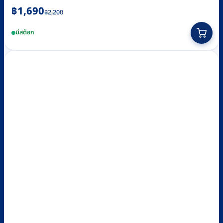
Original
Current
฿
1,690
฿
2,200
price
price
มีสต็อก
was:
is:
฿2,200.
฿1,690.