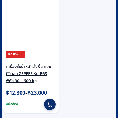
chosen
on
the
product
page
ลด 8%
เครื่องชั่งน้ำหนักตั้งพื้น แบบ
ดิจิตอล ZEPPER รุ่น B6S
พิกัด 30 – 600 kg
Price
฿
12,300
฿
23,000
–
range:
This
มีสต็อก
฿12,300
product
through
has