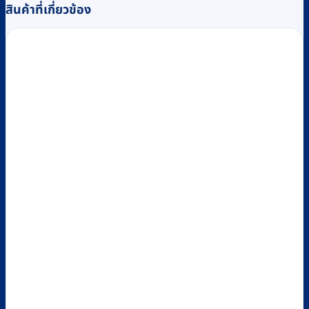
฿23,000
multiple
สินค้าที่เกี่ยวข้อง
variants.
The
options
may
be
chosen
on
the
product
page