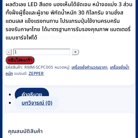
ผลตัวเลข LED สีแดง มองเห็นได้ชัดเจน หน้าจอแบ่ง 3 ส่วน
ทั้งฝั่งผู้ซื้อและผู้ขาย พิกัดน้ำหนัก 30 กิโลกรัม จานชั่งส
แตนเลส แข็งแรงทนทาน โปรแกรมปุ่มใช้งานครบครัน
รองรับภาษาไทย ได้มาตรฐานการรับรองคุณภาพ แบตเตอรี่
แบบชาร์จไฟได้
รหัส RMM-SCPC005
จำนวน
เครื่อง
หยิบใส่ตะกร้า
ชั่ง
รหัสสินค้า:
RMM-SCPC005
หมวดหมู่:
เครื่องชั่งคำนวณราคา
,
เครื่องชั่งน้ำ
หนัก
แบรนด์:
ZEPPER
ดิจิตอล
คำนวณ
ราคา
คำอธิบาย
ZEPPER
บทวิจารณ์ (0)
รุ่น
PM-
30
คุณสมบัติสินค้า
(จอ