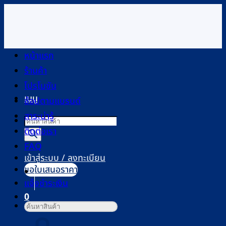
ข้าม
ไป
ยัง
เนื้อหา
หน้าแรก
ร้านค้า
โปรโมชัน
เมนู
ช้อปตามแบรนด์
สาระน่ารู้
Products
ติดต่อเรา
search
FAQ
เข้าสู่ระบบ / ลงทะเบียน
ขอใบเสนอราคา
แจ้งชำระเงิน
0
ค้นหา:
ตะกร้าสินค้า