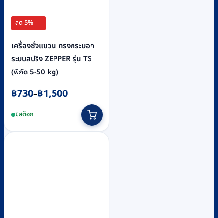
ลด 5%
เครื่องชั่งแขวน ทรงกระบอก
ระบบสปริง ZEPPER รุ่น TS
(พิกัด 5-50 kg)
Price
฿
730
฿
1,500
–
range:
This
มีสต็อก
฿730
product
through
has
฿1,500
multiple
variants.
The
options
may
be