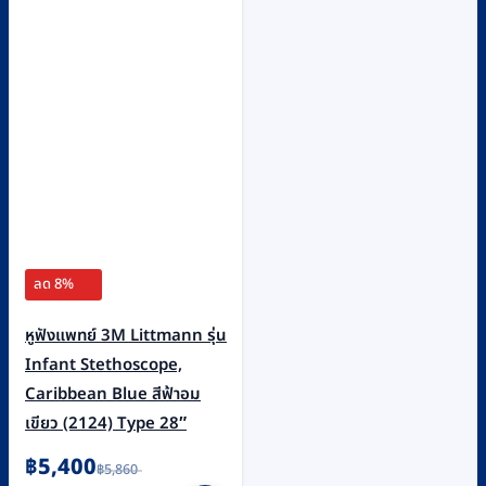
ลด 8%
หูฟังแพทย์ 3M Littmann รุ่น
Infant Stethoscope,
Caribbean Blue สีฟ้าอม
เขียว (2124) Type 28″
Original
Current
฿
5,400
฿
5,860
price
price