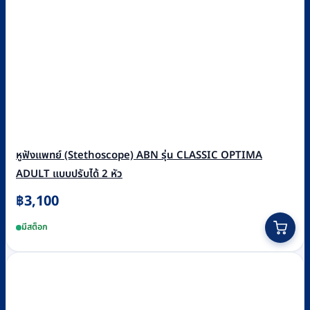
หูฟังแพทย์ (Stethoscope) ABN รุ่น CLASSIC OPTIMA
ADULT แบบปรับได้ 2 หัว
฿
3,100
This
มีสต็อก
product
has
multiple
variants.