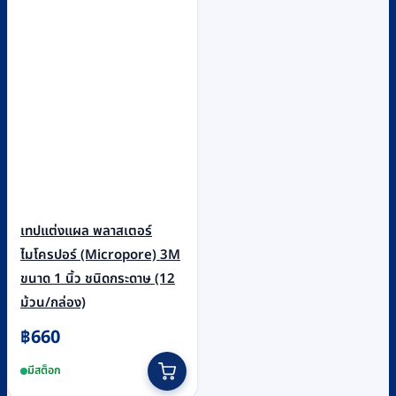
เทปแต่งแผล พลาสเตอร์
ไมโครปอร์ (Micropore) 3M
ขนาด 1 นิ้ว ชนิดกระดาษ (12
ม้วน/กล่อง)
฿
660
มีสต็อก