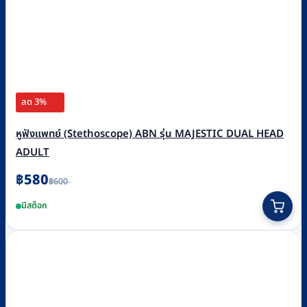
ลด 3%
หูฟังแพทย์ (Stethoscope) ABN รุ่น MAJESTIC DUAL HEAD
ADULT
Original
Current
฿
580
฿
600
price
price
This
was:
is:
มีสต็อก
฿600.
฿580.
product
has
multiple
variants.
The
options