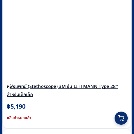
หูฟังแพทย์ (Stethoscope) 3M รุ่น LITTMANN Type 28″
สำหรับเด็กเล็ก
฿
5,190
This
สินค้าหมดแล้ว
product
has