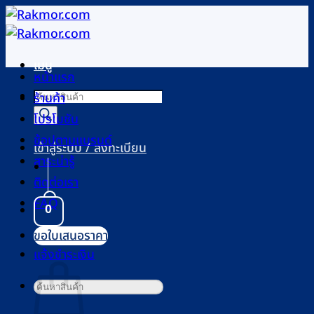
ข้าม
ไป
ยัง
เมนู
เนื้อหา
หน้าแรก
Products
ร้านค้า
search
โปรโมชัน
ช้อปตามแบรนด์
เข้าสู่ระบบ / ลงทะเบียน
สาระน่ารู้
ติดต่อเรา
FAQ
0
ขอใบเสนอราคา
ตะกร้าสินค้า
แจ้งชำระเงิน
ค้นหา: