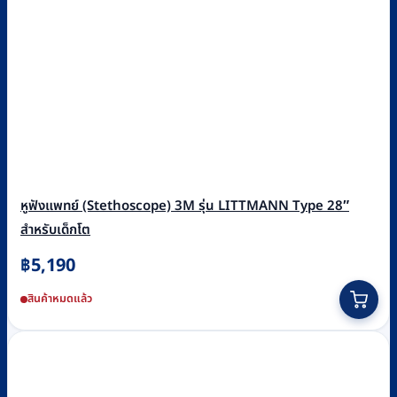
หูฟังแพทย์ (Stethoscope) 3M รุ่น LITTMANN Type 28″
สำหรับเด็กโต
฿
5,190
This
สินค้าหมดแล้ว
product
has
multiple
variants.