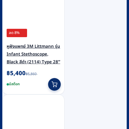
ลด 8%
หูฟังแพทย์ 3M Littmann รุ่น
Infant Stethoscope,
Black สีดำ (2114) Type 28″
Original
Current
฿
5,400
฿
5,860
price
price
was:
is:
มีสต็อก
฿5,860.
฿5,400.