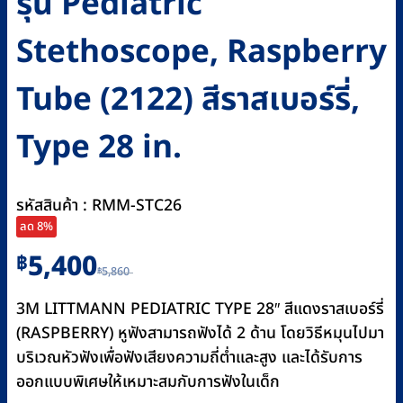
รุ่น Pediatric
Stethoscope, Raspberry
Tube (2122) สีราสเบอร์รี่,
Type 28 in.
รหัสสินค้า : RMM-STC26
ลด 8%
Original
Current
5,400
฿
5,860
฿
price
price
was:
is:
3M LITTMANN PEDIATRIC TYPE 28″ สีแดงราสเบอร์รี่
฿5,860.
฿5,400.
(RASPBERRY) หูฟังสามารถฟังได้ 2 ด้าน โดยวิธีหมุนไปมา
บริเวณหัวฟังเพื่อฟังเสียงความถี่ต่ำและสูง และได้รับการ
ออกแบบพิเศษให้เหมาะสมกับการฟังในเด็ก