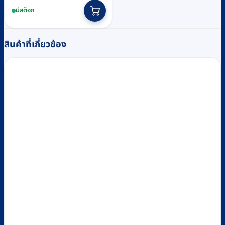
was:
is:
มีสต็อก
฿5,860.
฿5,400.
สินค้าที่เกี่ยวข้อง