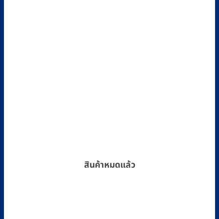
The
options
may
be
chosen
on
the
product
page
สินค้าหมดแล้ว