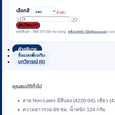
เลือกสี
ล้างค่า
จำนวน
หยิบใส่ตะกร้า
หู
รหัสสินค้า:
RM-STC06
หมวดหมู่:
หูฟังแพทย์ (Stethoscope)
แบร
ฟัง
แพทย์
(Stethoscope)
คำอธิบาย
Riester
ข้อมูลเพิ่มเติม
รุ่น
บทวิจารณ์ (0)
Duplex
2.0
Baby
สำหรับ
คุณสมบัติทั่วไป
เด็ก
สาย Non-Latex มีสีแดง (4220-04), เขียว (
(R4220)
#สี
ความยาวรวม 69 ซม. น้ำหนัก 124 กรัม