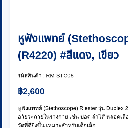
หูฟังแพทย์ (Stethoscop
(R4220) #สีแดง, เขียว
รหัสสินค้า : RM-STC06
฿
2,600
หูฟังแพทย์ (Stethoscope) Riester รุ่น Duplex
อวัยวะภายในร่างกาย เช่น ปอด ลำไส้ หลอดเลื
วัดที่ดียิ่งขึ้น เหมาะสำหรับเด็กเล็ก