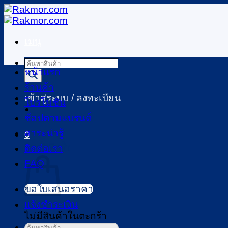
ข้าม
ไป
เมนู
ยัง
เนื้อหา
Products
หน้าแรก
search
ร้านค้า
เข้าสู่ระบบ / ลงทะเบียน
โปรโมชัน
ช้อปตามแบรนด์
สาระน่ารู้
0
ตะกร้าสินค้า
ติดต่อเรา
FAQ
ขอใบเสนอราคา
แจ้งชำระเงิน
ไม่มีสินค้าในตะกร้า