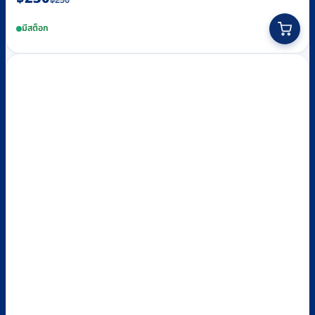
฿
250
price
price
มีสต็อก
was:
is:
฿250.
฿230.