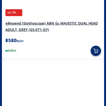
ลด 3%
หูฟังแพทย์ (Stethoscope) ABN รุ่น MAJESTIC DUAL HEAD
ADULT, GREY (GS-071-GY)
Original
Current
฿
580
฿
600
price
price
มีสต็อก
was:
is:
฿600.
฿580.