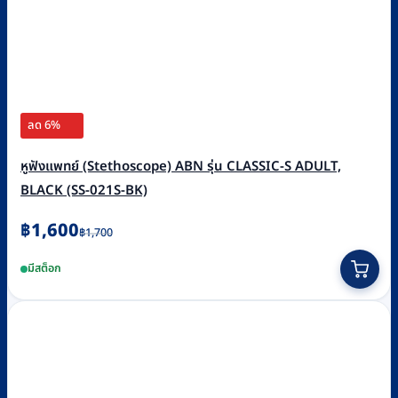
ลด 6%
หูฟังแพทย์ (Stethoscope) ABN รุ่น CLASSIC-S ADULT,
BLACK (SS-021S-BK)
Original
Current
฿
1,600
฿
1,700
price
price
มีสต็อก
was:
is:
฿1,700.
฿1,600.