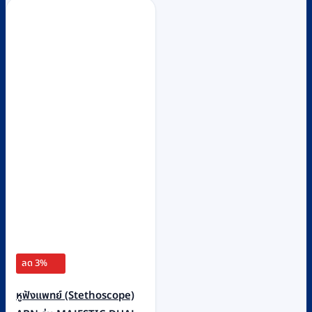
ลด 3%
หูฟังแพทย์ (Stethoscope)