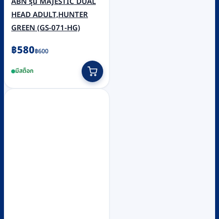
ABN รุ่น MAJESTIC DUAL
HEAD ADULT,HUNTER
GREEN (GS-071-HG)
Original
Current
฿
580
฿
600
price
price
มีสต็อก
was:
is:
฿600.
฿580.