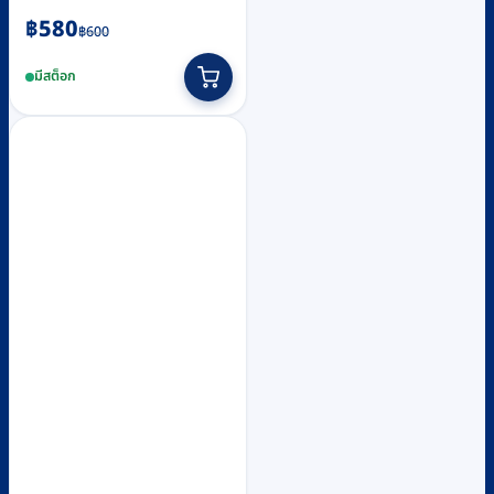
Original
Current
฿
580
฿
600
price
price
มีสต็อก
was:
is:
฿600.
฿580.