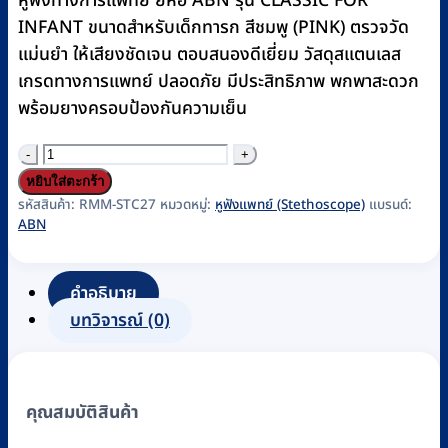
หูฟังทางการแพทย์ ยี่ห้อ ABN รุ่น CLASSIC FOR
฿1,260.
฿1,200.
INFANT ขนาดสำหรับเด็กทารก สีชมพู (PINK) ตรวจวัด
แม่นยำ ให้เสียงชัดเจน ตอบสนองดีเยี่ยม วัสดุสแตนเลส
เกรดทางการแพทย์ ปลอดภัย มีประสิทธิภาพ พกพาสะดวก
พร้อมยางครอบป้องกันความเย็น
จำนวน
หู
หยิบใส่ตะกร้า
ฟัง
รหัสสินค้า:
RMM-STC27
หมวดหมู่:
หูฟังแพทย์ (Stethoscope)
แบรนด์:
ABN
แพทย์
(Stethoscope)
ABN
คำอธิบาย
รุ่น
บทวิจารณ์ (0)
CLASSIC
FOR
INFANT,
คุณสมบัติสินค้า
PINK