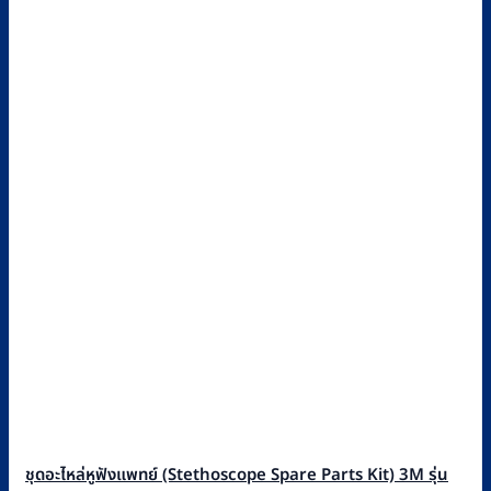
ชุดอะไหล่หูฟังแพทย์ (Stethoscope Spare Parts Kit) 3M รุ่น