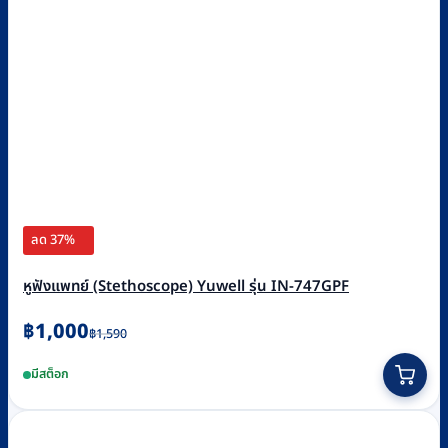
ลด 37%
หูฟังแพทย์ (Stethoscope) Yuwell รุ่น IN-747GPF
Original
Current
฿
1,000
฿
1,590
price
price
มีสต็อก
was:
is:
฿1,590.
฿1,000.