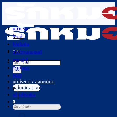
ข้าม
ไป
ยัง
เนื้อหา
หน้าแรก
ร้านค้า
โปรโมชัน
เมนู
ช้อปตามแบรนด์
สาระน่ารู้
Products
ติดต่อเรา
search
FAQ
เข้าสู่ระบบ / ลงทะเบียน
ขอใบเสนอราคา
แจ้งชำระเงิน
0
ค้นหา:
ตะกร้าสินค้า