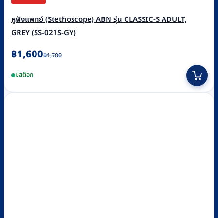
หูฟังแพทย์ (Stethoscope) ABN รุ่น CLASSIC-S ADULT,
GREY (SS-021S-GY)
Original
Current
฿
1,600
฿
1,700
price
price
มีสต็อก
was:
is:
฿1,700.
฿1,600.