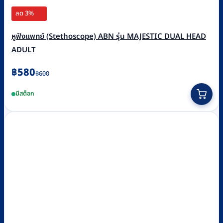
ลด 3%
หูฟังแพทย์ (Stethoscope) ABN รุ่น MAJESTIC DUAL HEAD
ADULT
Original
Current
฿
580
฿
600
price
price
This
มีสต็อก
was:
is:
product
฿600.
฿580.
has
multiple
variants.
The
options
may
be
chosen
on