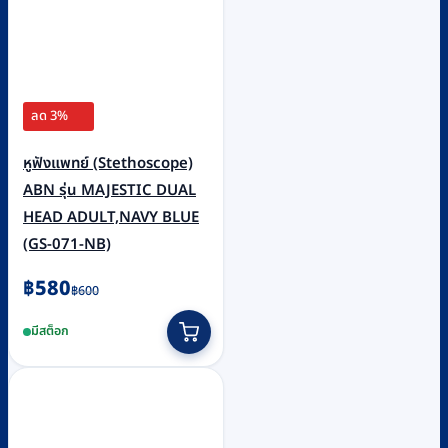
ลด 3%
หูฟังแพทย์ (Stethoscope)
ABN รุ่น MAJESTIC DUAL
HEAD ADULT,NAVY BLUE
(GS-071-NB)
Original
Current
฿
580
฿
600
price
price
มีสต็อก
was:
is:
฿600.
฿580.