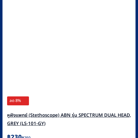
ลด 8%
หูฟังแพทย์ (Stethoscope) ABN รุ่น SPECTRUM DUAL HEAD,
GREY (LS-101-GY)
Original
Current
฿
230