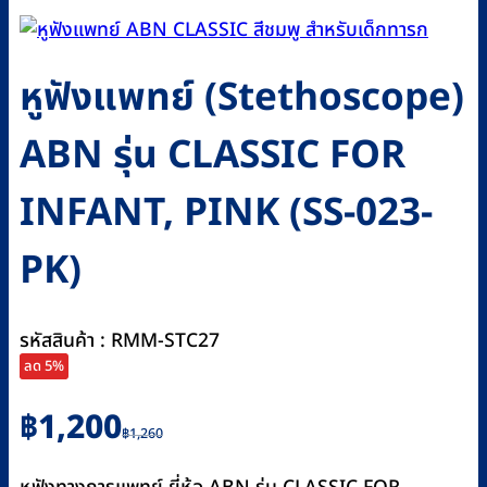
หูฟังแพทย์ (Stethoscope)
ABN รุ่น CLASSIC FOR
INFANT, PINK (SS-023-
PK)
รหัสสินค้า : RMM-STC27
ลด 5%
Original
Current
฿
1,200
฿
1,260
price
price
was:
is: