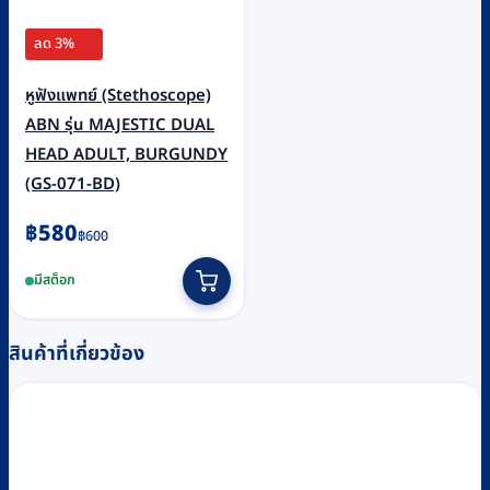
ลด 3%
หูฟังแพทย์ (Stethoscope)
ABN รุ่น MAJESTIC DUAL
HEAD ADULT, BURGUNDY
(GS-071-BD)
Original
Current
฿
580
฿
600
price
price
มีสต็อก
was:
is:
฿600.
฿580.
สินค้าที่เกี่ยวข้อง