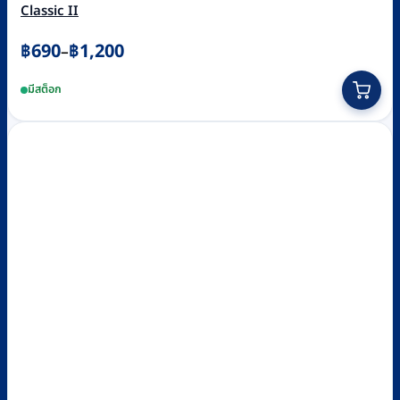
Classic II
Price
฿
690
฿
1,200
–
range:
This
มีสต็อก
฿690
product
through
has
฿1,200
multiple
variants.
The
options
may
be
chosen
on
the
product
page