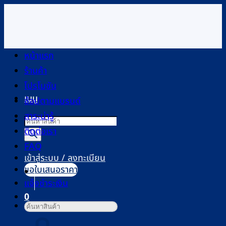
ข้าม
ไป
ยัง
เนื้อหา
หน้าแรก
ร้านค้า
โปรโมชัน
เมนู
ช้อปตามแบรนด์
สาระน่ารู้
Products
ติดต่อเรา
search
FAQ
เข้าสู่ระบบ / ลงทะเบียน
ขอใบเสนอราคา
แจ้งชำระเงิน
0
ค้นหา:
ตะกร้าสินค้า