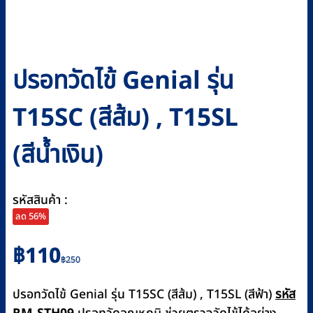
ปรอทวัดไข้ Genial รุ่น
T15SC (สีส้ม) , T15SL
(สีน้ำเงิน)
รหัสสินค้า :
ลด 56%
Original
Current
฿
110
฿
250
price
price
was:
is:
ปรอทวัดไข้ Genial รุ่น T15SC (สีส้ม) , T15SL (สีฟ้า)
รหัส
฿250.
฿110.