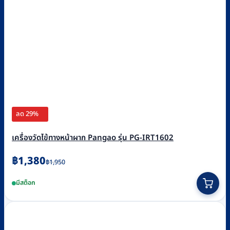
ลด 29%
เครื่องวัดไข้ทางหน้าผาก Pangao รุ่น PG-IRT1602
Original
Current
฿
1,380
฿
1,950
price
price
มีสต็อก
was:
is:
฿1,950.
฿1,380.