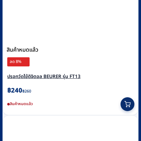
สินค้าหมดแล้ว
ลด 8%
ปรอทวัดไข้ดิจิตอล BEURER รุ่น FT13
Original
Current
฿
240
฿
260
price
price
สินค้าหมดแล้ว
was:
is:
฿260.
฿240.