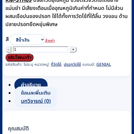
RM-STH09
ปรอทวัดอุณหภูมิ ช่วยตรวจวัดไข้ได้อย่าง
แม่นยำ มีเสียงเตือนเมื่ออุณหภูมิเกินค่าที่กำหนด ไม่มีส่วน
ผสมเจือปนของปรอท ใช้ได้ทั้งการวัดไข้ที่ใต้ลิ้น วงแขน ด้าน
ปลายปรอทยืดหยุ่นพิเศษ
สี
ล้างค่า
จำนวน
ปรอท
หยิบใส่ตะกร้า
วัด
รหัสสินค้า:
ไม่ระบุ
หมวดหมู่:
ที่วัดไข้
,
ปรอทวัดไข้
แบรนด์:
GENIAL
ไข้
Genial
คำอธิบาย
รุ่น
ข้อมูลเพิ่มเติม
T15SC
บทวิจารณ์ (0)
(สี
ส้ม)
,
คุณสมบัติ
T15SL