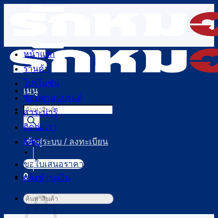
ข้าม
ไป
ยัง
เนื้อหา
หน้าแรก
ร้านค้า
โปรโมชัน
เมนู
ช้อปตามแบรนด์
Products
สาระน่ารู้
search
ติดต่อเรา
FAQ
เข้าสู่ระบบ / ลงทะเบียน
ขอใบเสนอราคา
0
แจ้งชำระเงิน
ตะกร้าสินค้า
ค้นหา: