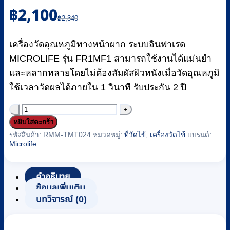
Original
Current
฿
2,100
price
price
฿
2,340
was:
is:
฿2,340.
฿2,100.
เครื่องวัดอุณหภูมิทางหน้าผาก ระบบอินฟาเรด
MICROLIFE รุ่น FR1MF1 สามารถใช้งานได้แม่นยำ
และหลากหลายโดยไม่ต้องสัมผัสผิวหนังเมื่อวัดอุณหภูมิ
ใช้เวลาวัดผลได้ภายใน 1 วินาที รับประกัน 2 ปี
จำนวน
หยิบใส่ตะกร้า
เครื่อง
รหัสสินค้า:
RMM-TMT024
หมวดหมู่:
ที่วัดไข้
,
เครื่องวัดไข้
แบรนด์:
วัด
Microlife
อุณหภูมิ
ทาง
คำอธิบาย
หน้า
ข้อมูลเพิ่มเติม
ผาก
บทวิจารณ์ (0)
ระบบ
อิน