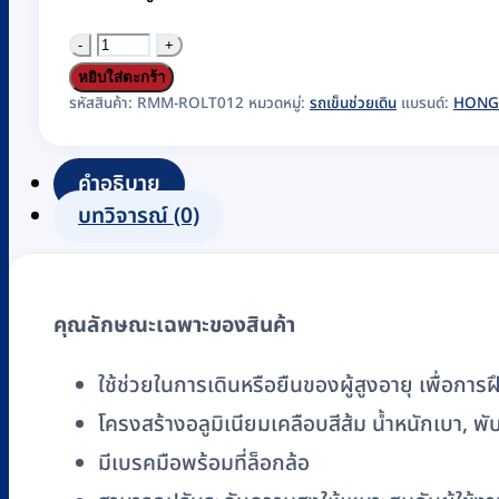
จำนวน
รถ
หยิบใส่ตะกร้า
เข็น
รหัสสินค้า:
RMM-ROLT012
หมวดหมู่:
รถเข็นช่วยเดิน
แบรนด์:
HONG
ช่วย
เดิน
คำอธิบาย
(Rollator)
บทวิจารณ์ (0)
อลู
มิ
เนียม
คุณลักษณะเฉพาะของสินค้า
พับ
เก็บ
ใช้ช่วยในการเดินหรือยืนของผู้สูงอายุ เพื่อการฝ
ได้
โครงสร้างอลูมิเนียมเคลือบสีส้ม น้ำหนักเบา, พับ
HONGKAI
รุ่น
มีเบรคมือพร้อมที่ล็อกล้อ
PHW9148L