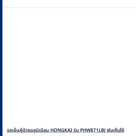
was:
is:
฿1,270.
฿1,200.
รถเข็นผู้ป่วยอลูมิเนียม HONGKAI รุ่น PHW871LBJ พับเก็บได้