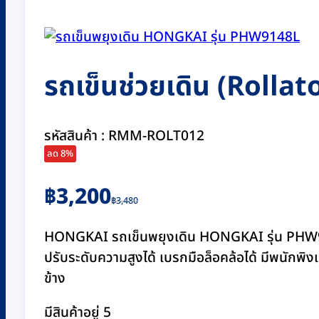
รถเข็นช่วยเดิน (Rolla
รหัสสินค้า : RMM-ROLT012
ลด 8%
Original
Current
฿
3,200
฿
3,480
price
price
was:
is:
HONGKAI รถเข็นพยุงเดิน HONGKAI รุ่น PHW9148L
฿3,480.
฿3,200.
ปรับระดับความสูงได้ เบรกมือล็อคล้อได้ มีพนักพิงแ
ข้าง
มีสินค้าอยู่ 5