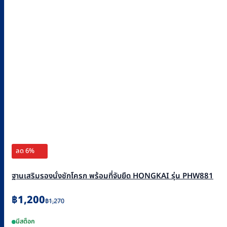
ลด 6%
ฐานเสริมรองนั่งชักโครก พร้อมที่จับยืด HONGKAI รุ่น PHW881
Original
Current
฿
1,200
฿
1,270
price
price
มีสต็อก