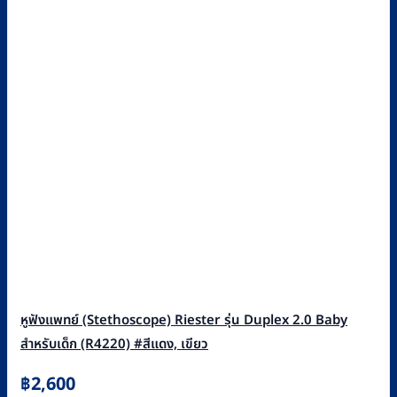
หูฟังแพทย์ (Stethoscope) Riester รุ่น Duplex 2.0 Baby
สำหรับเด็ก (R4220) #สีแดง, เขียว
฿
2,600