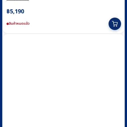
฿
5,190
This
สินค้าหมดแล้ว
product
has
multiple
variants.
The
options
may
be
chosen
on
the
product
page