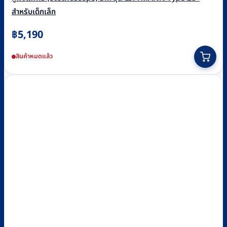
สำหรับเด็กเล็ก
฿
5,190
This
สินค้าหมดแล้ว
product
has
multiple
variants.
The
options
may
be
chosen
on
the
product
page