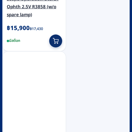
Ophth 2.5V R3858 (w/o
spare lamp)
Original
Current
฿
15,900
฿
17,430
price
price
มีสต็อก
was:
is:
฿17,430.
฿15,900.