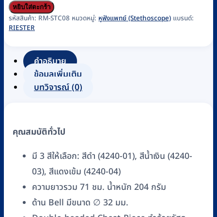
หู
หยิบใส่ตะกร้า
ฟัง
รหัสสินค้า:
RM-STC08
หมวดหมู่:
หูฟังแพทย์ (Stethoscope)
แบรนด์:
RIESTER
แพทย์
(Stethoscope)
Riester
คำอธิบาย
รุ่น
ข้อมูลเพิ่มเติม
Cardiophon
บทวิจารณ์ (0)
2.0
Stainless
Steel
คุณสมบัติทั่วไป
(R4240)
#สีดำ,
มี 3 สีให้เลือก: สีดำ (4240-01), สีน้ำเงิน (4240-
แดง,
03), สีแดงเข้ม (4240-04)
น้ำเงิน
ความยาวรวม 71 ชม. น้ำหนัก 204 กรัม
ชิ้น
ด้าน Bell มีขนาด ∅ 32 มม.