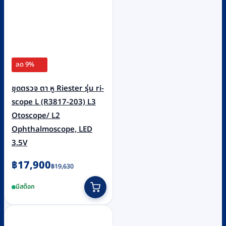
ลด 9%
ชุดตรวจ ตา หู Riester รุ่น ri-
scope L (R3817-203) L3
Otoscope/ L2
Ophthalmoscope, LED
3.5V
Original
Current
฿
17,900
฿
19,630
price
price
มีสต็อก
was:
is:
฿19,630.
฿17,900.