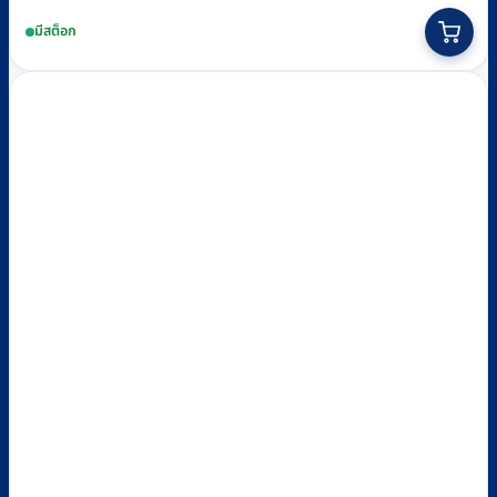
This
มีสต็อก
product
has
multiple
variants.
The
options
may
be
chosen
on
the
product
page