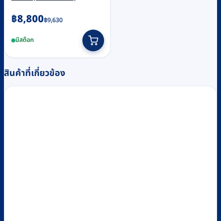
Original
Current
฿
8,800
฿
9,630
price
price
มีสต็อก
was:
is:
฿9,630.
฿8,800.
สินค้าที่เกี่ยวข้อง