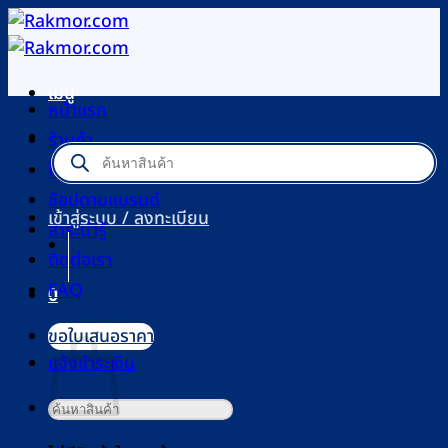
ข้าม
ไป
ยัง
เมนู
เนื้อหา
หน้าแรก
ร้านค้า
Products
search
โปรโมชัน
ช้อปตามแบรนด์
เข้าสู่ระบบ / ลงทะเบียน
สาระน่ารู้
ติดต่อเรา
FAQ
0
ตะกร้าสินค้า
ขอใบเสนอราคา
แจ้งชำระเงิน
ค้นหา: