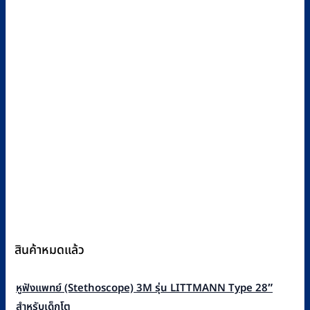
สินค้าหมดแล้ว
หูฟังแพทย์ (Stethoscope) 3M รุ่น LITTMANN Type 28″
สำหรับเด็กโต