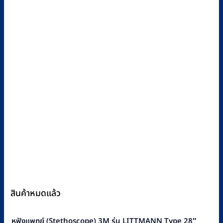
สินค้าหมดแล้ว
หูฟังแพทย์ (Stethoscope) 3M รุ่น LITTMANN Type 28″