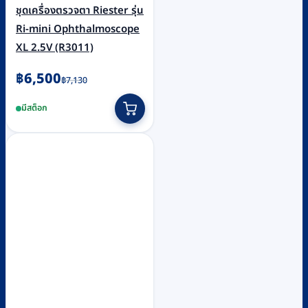
ชุดเครื่องตรวจตา Riester รุ่น
Ri-mini Ophthalmoscope
XL 2.5V (R3011)
Original
Current
฿
6,500
฿
7,130
price
price
มีสต็อก
was:
is:
฿7,130.
฿6,500.