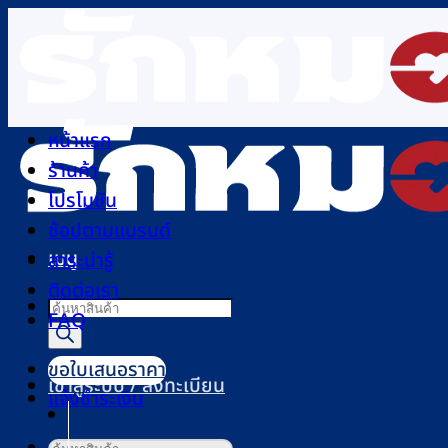
ข้าม
ไป
ยัง
เนื้อหา
หน้าแรก
ร้านค้า
โปรโมชัน
ช้อปตามแบรนด์
เมนู
สาระน่ารู้
ติดต่อเรา
Products
FAQ
search
ขอใบเสนอราคา
เข้าสู่ระบบ / ลงทะเบียน
แจ้งชำระเงิน
ค้นหา: