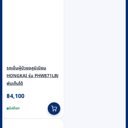
รถเข็นผู้ป่วยอลูมิเนียม
HONGKAI รุ่น PHW871LBJ
พับเก็บได้
฿
4,100
มีสต็อก