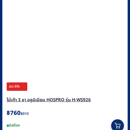
ลด 6%
ไม้เท้า 3 ขา อลูมิเนียม HOSPRO รุ่น H-WS926
Original
Current
฿
760
฿
810
price
price
มีสต็อก
was:
is: