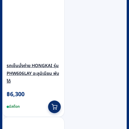
รถเข็นนั่งถ่าย HONGKAI รุ่น
PHW606LAY อะลูมิเนียม พับ
ได้
฿
6,300
มีสต็อก