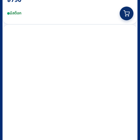
฿
790
มีสต็อก