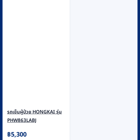
รถเข็นผู้ป่วย HONGKAI รุ่น
PHW863LABJ
฿
5,300