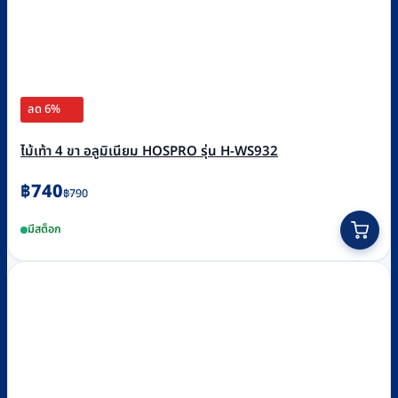
ลด 6%
ไม้เท้า 4 ขา อลูมิเนียม HOSPRO รุ่น H-WS932
Original
Current
฿
740
฿
790
price
price
มีสต็อก
was:
is:
฿790.
฿740.