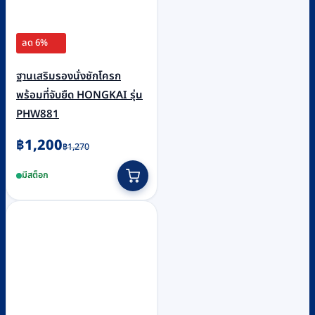
ลด 6%
ฐานเสริมรองนั่งชักโครก
พร้อมที่จับยืด HONGKAI รุ่น
PHW881
Original
Current
฿
1,200
฿
1,270
price
price
มีสต็อก
was:
is:
฿1,270.
฿1,200.