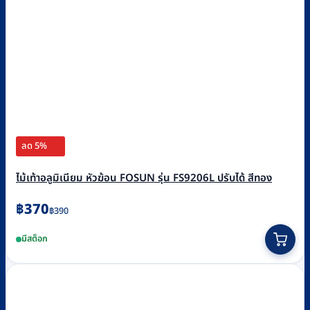
ลด 5%
ไม้เท้าอลูมิเนียม หัวฆ้อน FOSUN รุ่น FS9206L ปรับได้ สีทอง
Original
Current
฿
370
฿
390
price
price
มีสต็อก
was:
is:
฿390.
฿370.