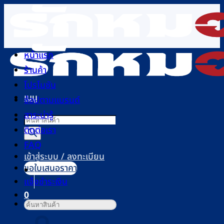
ข้าม
ไป
ยัง
เนื้อหา
หน้าแรก
ร้านค้า
โปรโมชัน
เมนู
ช้อปตามแบรนด์
สาระน่ารู้
Products
ติดต่อเรา
search
FAQ
เข้าสู่ระบบ / ลงทะเบียน
ขอใบเสนอราคา
แจ้งชำระเงิน
0
ค้นหา:
ตะกร้าสินค้า