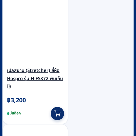
เปลสนาม (Stretcher) ยี่ห้อ
Hospro รุ่น H-FS372 พับเก็บ
ได้
฿
3,200
มีสต็อก