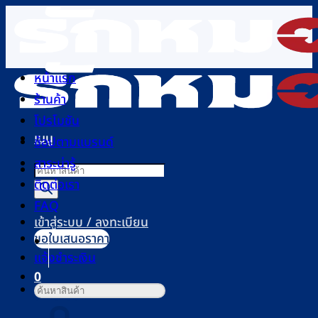
ข้าม
ไป
ยัง
เนื้อหา
หน้าแรก
ร้านค้า
โปรโมชัน
เมนู
ช้อปตามแบรนด์
สาระน่ารู้
Products
ติดต่อเรา
search
FAQ
เข้าสู่ระบบ / ลงทะเบียน
ขอใบเสนอราคา
แจ้งชำระเงิน
0
ค้นหา:
ตะกร้าสินค้า