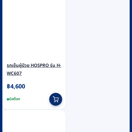
รถเข็นผู้ป่วย HOSPRO รุ่น H-
WC607
฿
4,600
มีสต็อก