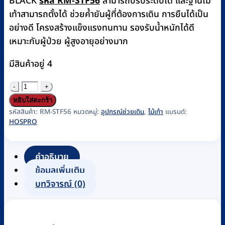
BLACK
รหัส RM-STF56
สามารถปรับระดับได้ และฐานไม้
เท้าสามารถตั้งได้ ช่วยค้ำยันผู้ที่ต้องการเดิน การยืนได้เป็น
อย่างดี โครงสร้างแข็งแรงทนทาน รองรับน้ำหนักได้ดี
เหมาะกับผู้ป่วย ผู้สูงอายุอย่างมาก
มีสินค้าอยู่ 4
จำนวน
ไม้
หยิบใส่ตะกร้า
เท้า
รหัสสินค้า:
RM-STF56
หมวดหมู่:
อุปกรณ์ช่วยเดิน
,
ไม้เท้า
แบรนด์:
HOSPRO
ขา
เดี่ยว
อลู
คำอธิบาย
มิ
ข้อมูลเพิ่มเติม
เนียม
บทวิจารณ์ (0)
Hospro
รุ่น
H-