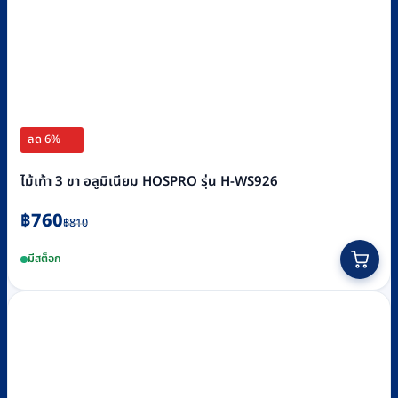
ลด 6%
ไม้เท้า 3 ขา อลูมิเนียม HOSPRO รุ่น H-WS926
Original
Current
฿
760
฿
810
price
price
มีสต็อก
was:
is:
฿810.
฿760.