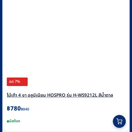
ลด 7%
ไม้เท้า 4 ขา อลูมิเนียม HOSPRO รุ่น H-WS9212L สีน้ำตาล
Original
Current
฿
780
฿
840
price
price
มีสต็อก
was:
is:
฿840.
฿780.