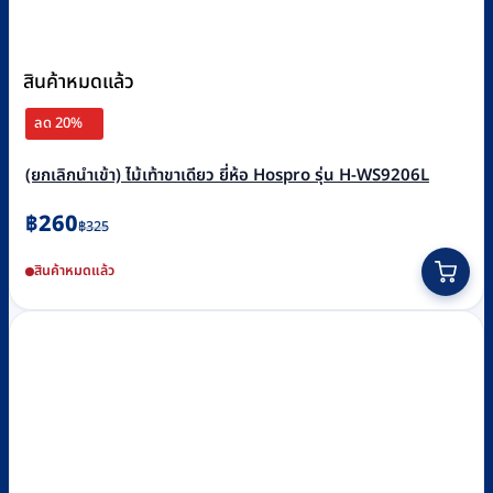
สินค้าหมดแล้ว
ลด 20%
(ยกเลิกนำเข้า) ไม้เท้าขาเดียว ยี่ห้อ Hospro รุ่น H-WS9206L
Original
Current
฿
260
฿
325
price
price
สินค้าหมดแล้ว
was:
is:
฿325.
฿260.