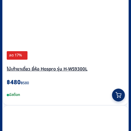
ลด 17%
ไม้เท้าขาเดี่ยว ยี่ห้อ Hospro รุ่น H-WS9300L
Original
Current
฿
480
฿
580
price
price
This
มีสต็อก
was:
is:
product
฿580.
฿480.
has
multiple
variants.
The