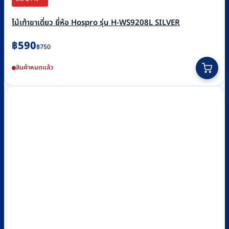
ไม้เท้าขาเดี่ยว ยี่ห้อ Hospro รุ่น H-WS9208L SILVER
Original
Current
฿
590
฿
750
price
price
สินค้าหมดแล้ว
was:
is:
฿750.
฿590.