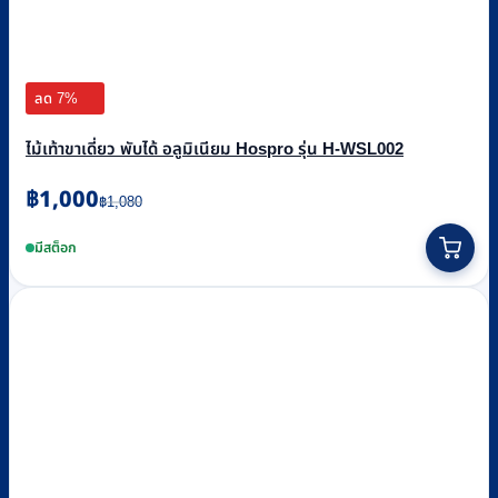
ลด 7%
ไม้เท้าขาเดี่ยว พับได้ อลูมิเนียม Hospro รุ่น H-WSL002
Original
Current
฿
1,000
฿
1,080
price
price
was:
is:
มีสต็อก
฿1,080.
฿1,000.