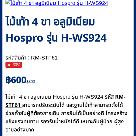
ไม้เท้า 4 ขา อลูมิเนียม
Hospro รุ่น H-WS924
รหัสสินค้า : RM-STF61
ลด 33%
Original
Current
฿
600
price
price
฿
890
was:
is:
รหัส RM-
฿890.
฿600.
ไม้เท้า 4 ขา อลูมิเนียม Hospro รุ่น H-WS924
STF61
สามารถปรับระดับได้ และฐานไม้เท้าสามารถตั้งได้
ช่วยค้ำยันผู้ที่ต้องการเดิน การยืนได้เป็นอย่างดี โครงสร้าง
แข็งแรงทนทาน รองรับน้ำหนักได้ดี เหมาะกับผู้ป่วย ผู้สูง
อายุอย่างมาก