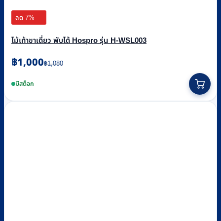
ลด 7%
ไม้เท้าขาเดี่ยว พับได้ Hospro รุ่น H-WSL003
Original
Current
฿
1,000
฿
1,080
price
price
was:
is:
มีสต็อก
฿1,080.
฿1,000.