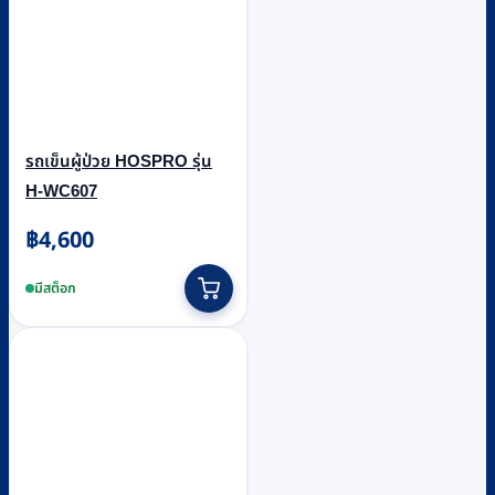
รถเข็นผู้ป่วย HOSPRO รุ่น
H-WC607
฿
4,600
มีสต็อก