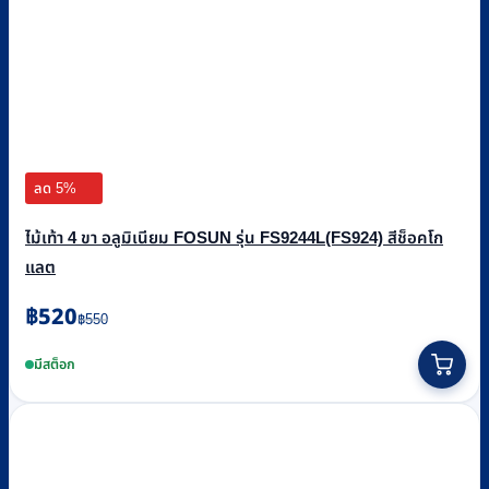
ลด 5%
ไม้เท้า 4 ขา อลูมิเนียม FOSUN รุ่น FS9244L(FS924) สีช็อคโก
แลต
Original
Current
฿
520
฿
550
price
price
was:
is:
มีสต็อก
฿550.
฿520.