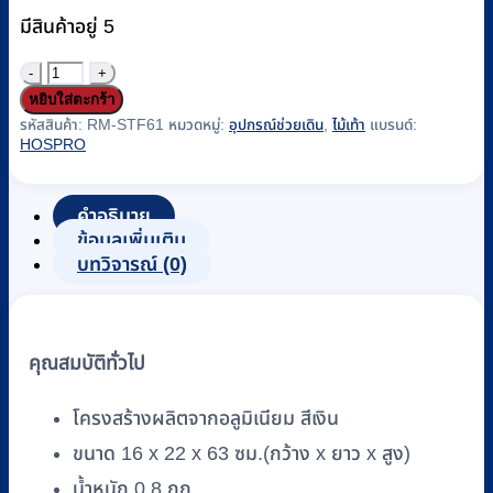
มีสินค้าอยู่ 5
จำนวน
หยิบใส่ตะกร้า
ไม้
รหัสสินค้า:
RM-STF61
หมวดหมู่:
อุปกรณ์ช่วยเดิน
,
ไม้เท้า
แบรนด์:
เท้า
HOSPRO
4
ขา
คำอธิบาย
อลู
ข้อมูลเพิ่มเติม
มิ
บทวิจารณ์ (0)
เนียม
Hospro
รุ่น
H-
คุณสมบัติทั่วไป
WS924
ชิ้น
โครงสร้างผลิตจากอลูมิเนียม สีเงิน
ขนาด 16 x 22 x 63 ซม.(กว้าง x ยาว x สูง)
น้ำหนัก 0.8 กก.