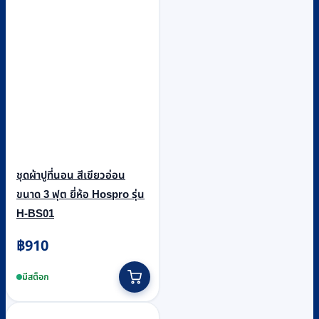
ชุดผ้าปูที่นอน สีเขียวอ่อน
ขนาด 3 ฟุต ยี่ห้อ Hospro รุ่น
H-BS01
฿
910
มีสต็อก