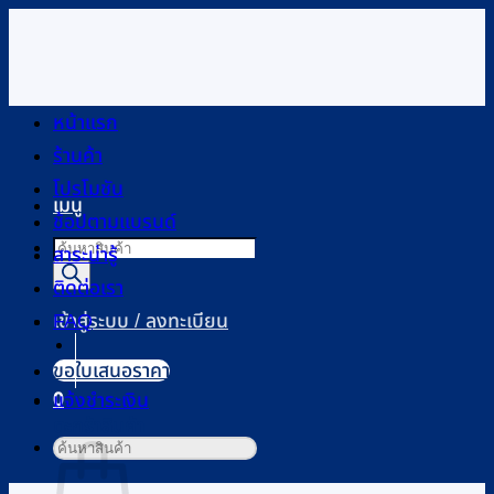
ข้าม
ไป
ยัง
เนื้อหา
หน้าแรก
ร้านค้า
โปรโมชัน
เมนู
ช้อปตามแบรนด์
Products
สาระน่ารู้
search
ติดต่อเรา
FAQ
เข้าสู่ระบบ / ลงทะเบียน
ขอใบเสนอราคา
0
แจ้งชำระเงิน
ตะกร้าสินค้า
ค้นหา: