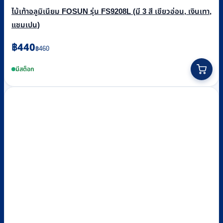
ไม้เท้าอลูมิเนียม FOSUN รุ่น FS9208L (มี 3 สี เขียวอ่อน, เงินเทา,
แชมเปน)
Original
Current
฿
440
฿
460
price
price
This
was:
is:
product
มีสต็อก
฿460.
฿440.
has
multiple
variants.
The
options
may
be
chosen
on
the
product
page