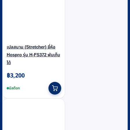
เปลสนาม (Stretcher) ยี่ห้อ
Hospro รุ่น H-FS372 พับเก็บ
ได้
฿
3,200
มีสต็อก