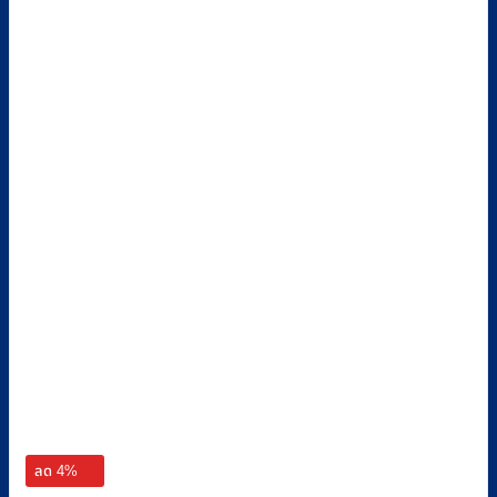
ลด 4%