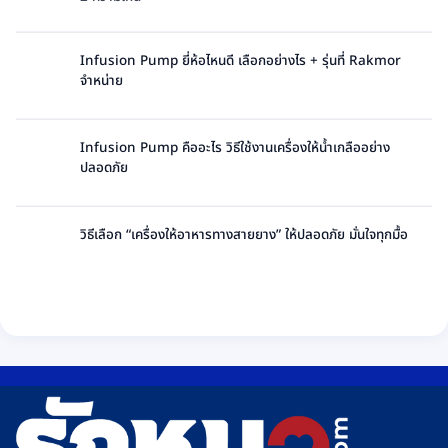
Pump
เครื่อง
ยี่ห้อ
Syringe
ไหน
Pump
Infusion Pump ยี่ห้อไหนดี เลือกอย่างไร + รุ่นที่ Rakmor
ดี
คือ
จำหน่าย
เทียบ
อะไร
ไม่มี
แบรนด์
หลัก
ความ
ที่
การ
เห็น
Rakmor
Infusion Pump คืออะไร วิธีใช้งานเครื่องให้น้ำเกลืออย่าง
ทำงาน
บน
จำหน่าย
ปลอดภัย
และ
Infusion
พร้อม
ไม่มี
วิธี
Pump
วิธี
ความ
ใช้
ยี่ห้อ
เลือก
เห็น
วิธีเลือก “เครื่องให้อาหารทางสายยาง” ให้ปลอดภัย มั่นใจทุกมื้อ
ไซ
ไหน
บน
ริงค์
ไม่มี
ดี
Infusion
อย่าง
ความ
เลือก
Pump
ปลอดภัย
เห็น
อย่างไร
คือ
บน
+
อะไร
วิธี
รุ่น
วิธี
เลือก
ที่
ใช้
“เครื่อง
Rakmor
งาน
ให้
จำหน่าย
เครื่อง
อาหาร
ให้
ทาง