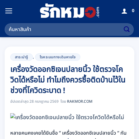
ข้าม
0
ไป
ยัง
ค้นหา:
เนื้อหา
สาระน่ารู้
,
โรคระบบทางเดินหายใจ
เครื่องวัดออกซิเจนปลายนิ้ว ใช้ตรวจโค
วิดได้หรือไม่ ทำไมถึงควรซื้อติดบ้านไว้ใน
ช่วงที่โควิดระบาด !
อัปเดตล่าสุด 28 กรกฎาคม 2569
RAKMOR.COM
หลายคนคงเคยได้ยินชื่อ “ เครื่องวัดออกซิเจนปลายนิ้ว “ กัน