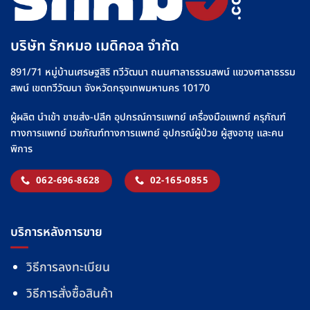
น้ำ
สาย
เกลือ
ยาง”
อย่าง
ให้
บริษัท รักหมอ เมดิคอล จำกัด
ปลอดภัย
ปลอดภัย
มั่นใจ
891/71 หมู่บ้านเศรษฐสิริ ทวีวัฒนา ถนนศาลาธรรมสพน์ แขวงศาลาธรรม
ทุก
สพน์ เขตทวีวัฒนา จังหวัดกรุงเทพมหานคร 10170
มื้อ
ผู้ผลิต นำเข้า ขายส่ง-ปลีก อุปกรณ์การแพทย์ เครื่องมือแพทย์ ครุภัณฑ์
ทางการแพทย์ เวชภัณฑ์ทางการแพทย์ อุปกรณ์ผู้ป่วย ผู้สูงอายุ และคน
พิการ
062-696-8628
02-165-0855
บริการหลังการขาย
วิธีการลงทะเบียน
วิธีการสั่งซื้อสินค้า