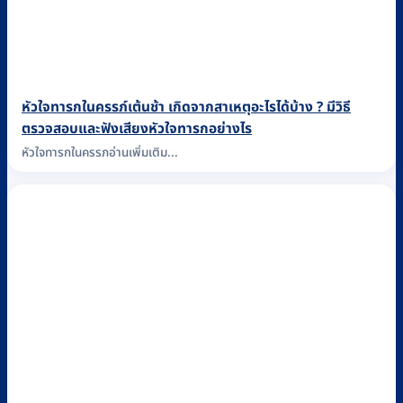
หัวใจทารกในครรภ์เต้นช้า เกิดจากสาเหตุอะไรได้บ้าง ? มีวิธี
ตรวจสอบและฟังเสียงหัวใจทารกอย่างไร
หัวใจทารกในครรภอ่านเพิ่มเติม...