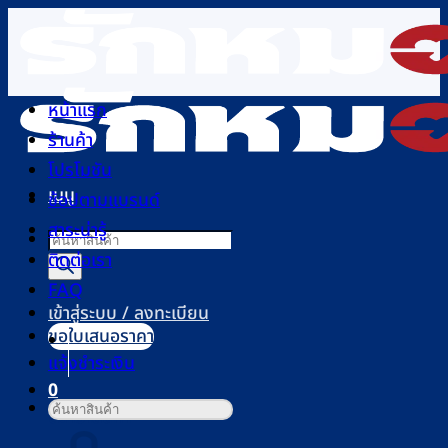
ข้าม
ไป
ยัง
เนื้อหา
หน้าแรก
ร้านค้า
โปรโมชัน
เมนู
ช้อปตามแบรนด์
สาระน่ารู้
Products
ติดต่อเรา
search
FAQ
เข้าสู่ระบบ / ลงทะเบียน
ขอใบเสนอราคา
แจ้งชำระเงิน
0
ค้นหา:
ตะกร้าสินค้า