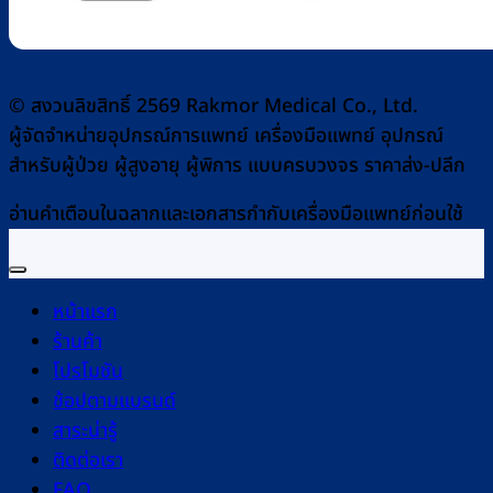
© สงวนลิขสิทธิ์ 2569 Rakmor Medical Co., Ltd.
ผู้จัดจำหน่ายอุปกรณ์การแพทย์ เครื่องมือแพทย์ อุปกรณ์
สำหรับผู้ป่วย ผู้สูงอายุ ผู้พิการ แบบครบวงจร ราคาส่ง-ปลีก
อ่านคำเตือนในฉลากและเอกสารกำกับเครื่องมือแพทย์ก่อนใช้
หน้าแรก
ร้านค้า
โปรโมชัน
ช้อปตามแบรนด์
สาระน่ารู้
ติดต่อเรา
FAQ