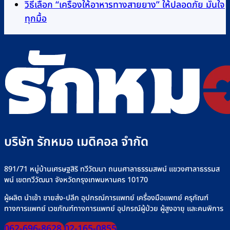
บน
ไหน
ความ
อะไร
วิธีเลือก “เครื่องให้อาหารทางสายยาง” ให้ปลอดภัย มั่นใจ
Infusion
ดี
ไม่มี
เห็น
หลัก
ทุกมื้อ
บน
Pump
เทียบ
ความ
การ
Infusion
ยี่ห้อ
แบรนด์
เห็น
ทำงาน
บน
Pump
ไหน
ที่
และ
วิธี
คือ
ดี
Rakmor
วิธี
เลือก
อะไร
เลือก
จำหน่าย
ใช้
“เครื่อง
วิธี
อย่างไร
พร้อม
ไซ
ให้
ใช้
+
วิธี
ริงค์
อาหาร
งาน
รุ่น
เลือก
อย่าง
บริษัท รักหมอ เมดิคอล จำกัด
ทาง
เครื่อง
ที่
ปลอดภัย
สาย
ให้
Rakmor
ยาง”
น้ำ
จำหน่าย
891/71 หมู่บ้านเศรษฐสิริ ทวีวัฒนา ถนนศาลาธรรมสพน์ แขวงศาลาธรรมส
พน์ เขตทวีวัฒนา จังหวัดกรุงเทพมหานคร 10170
ให้
เกลือ
ปลอดภัย
อย่าง
ผู้ผลิต นำเข้า ขายส่ง-ปลีก อุปกรณ์การแพทย์ เครื่องมือแพทย์ ครุภัณฑ์
ทางการแพทย์ เวชภัณฑ์ทางการแพทย์ อุปกรณ์ผู้ป่วย ผู้สูงอายุ และคนพิการ
มั่นใจ
ปลอดภัย
ทุก
062-696-8628
02-165-0855