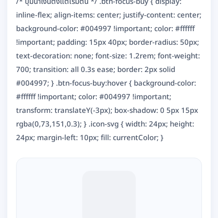
/* ปุ่มน้ำเงินตั้งแต่เริ่มต้น */ .btn-focus-buy { display:
inline-flex; align-items: center; justify-content: center;
background-color: #004997 !important; color: #ffffff
!important; padding: 15px 40px; border-radius: 50px;
text-decoration: none; font-size: 1.2rem; font-weight:
700; transition: all 0.3s ease; border: 2px solid
#004997; } .btn-focus-buy:hover { background-color:
#ffffff !important; color: #004997 !important;
transform: translateY(-3px); box-shadow: 0 5px 15px
rgba(0,73,151,0.3); } .icon-svg { width: 24px; height:
24px; margin-left: 10px; fill: currentColor; }