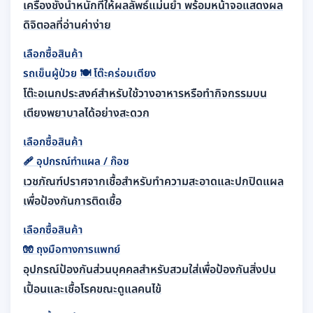
เครื่องชั่งน้ำหนักที่ให้ผลลัพธ์แม่นยำ พร้อมหน้าจอแสดงผล
ดิจิตอลที่อ่านค่าง่าย
เลือกซื้อสินค้า
รถเข็นผู้ป่วย
🍽️
โต๊ะคร่อมเตียง
โต๊ะอเนกประสงค์สำหรับใช้วางอาหารหรือทำกิจกรรมบน
เตียงพยาบาลได้อย่างสะดวก
เลือกซื้อสินค้า
🩹
อุปกรณ์ทำแผล / ก๊อซ
เวชภัณฑ์ปราศจากเชื้อสำหรับทำความสะอาดและปกปิดแผล
เพื่อป้องกันการติดเชื้อ
เลือกซื้อสินค้า
🧤
ถุงมือทางการแพทย์
อุปกรณ์ป้องกันส่วนบุคคลสำหรับสวมใส่เพื่อป้องกันสิ่งปน
เปื้อนและเชื้อโรคขณะดูแลคนไข้