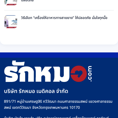
จำหน่าย
ปลอดภัย
และ
Infusion
พร้อม
ไม่มี
วิธี
Pump
วิธี
ความ
ใช้
ยี่ห้อ
เลือก
เห็น
วิธีเลือก “เครื่องให้อาหารทางสายยาง” ให้ปลอดภัย มั่นใจทุกมื้อ
ไซ
ไหน
บน
ริงค์
ไม่มี
ดี
Infusion
อย่าง
ความ
เลือก
Pump
ปลอดภัย
เห็น
อย่างไร
คือ
บน
+
อะไร
วิธี
รุ่น
วิธี
เลือก
ที่
ใช้
“เครื่อง
Rakmor
งาน
ให้
จำหน่าย
เครื่อง
อาหาร
ให้
ทาง
น้ำ
สาย
เกลือ
ยาง”
อย่าง
ให้
บริษัท รักหมอ เมดิคอล จำกัด
ปลอดภัย
ปลอดภัย
มั่นใจ
891/71 หมู่บ้านเศรษฐสิริ ทวีวัฒนา ถนนศาลาธรรมสพน์ แขวงศาลาธรรม
ทุก
สพน์ เขตทวีวัฒนา จังหวัดกรุงเทพมหานคร 10170
มื้อ