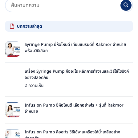
บทความล่าสุด
Syringe Pump ยี่ห้อไหนดี เทียบแบรนด์ที่ Rakmor จำหน่าย
พร้อมวิธีเลือก
ไม่มี
ความ
เห็น
เครื่อง Syringe Pump คืออะไร หลักการทำงานและวิธีใช้ไซริงค์
บน
อย่างปลอดภัย
Syringe
บน
2 ความเห็น
Pump
เครื่อง
ยี่ห้อ
Syringe
ไหน
Pump
Infusion Pump ยี่ห้อไหนดี เลือกอย่างไร + รุ่นที่ Rakmor
ดี
คือ
จำหน่าย
เทียบ
อะไร
ไม่มี
แบรนด์
หลัก
ความ
ที่
การ
เห็น
Rakmor
Infusion Pump คืออะไร วิธีใช้งานเครื่องให้น้ำเกลืออย่าง
ทำงาน
บน