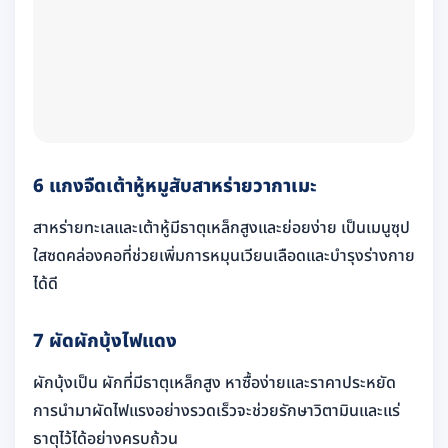
6 แกงจืดเต้าหู้หมูสับสาหร่ายวากาเมะ
สาหร่ายทะเลและเต้าหู้มีธาตุเหล็กสูงและย่อยง่าย เป็นเมนูซุป
ใสซดคล่องคอที่ช่วยเพิ่มการหมุนเวียนเลือดและบำรุงร่างกาย
ได้ดี
7 ผัดผักบุ้งไฟแดง
ผักบุ้งเป็น ผักที่มีธาตุเหล็กสูง หาซื้อง่ายและราคาประหยัด
การนำมาผัดไฟแรงอย่างรวดเร็วจะช่วยรักษาวิตามินและแร่
ธาตุไว้ได้อย่างครบถ้วน