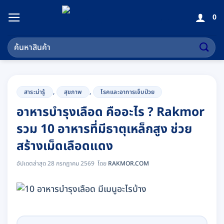
ข้าม
0
ไป
ยัง
ค้นหา:
เนื้อหา
สาระน่ารู้
,
สุขภาพ
,
โรคและอาการเจ็บป่วย
อาหารบำรุงเลือด คืออะไร ? Rakmor
รวม 10 อาหารที่มีธาตุเหล็กสูง ช่วย
สร้างเม็ดเลือดแดง
อัปเดตล่าสุด 28 กรกฎาคม 2569
RAKMOR.COM