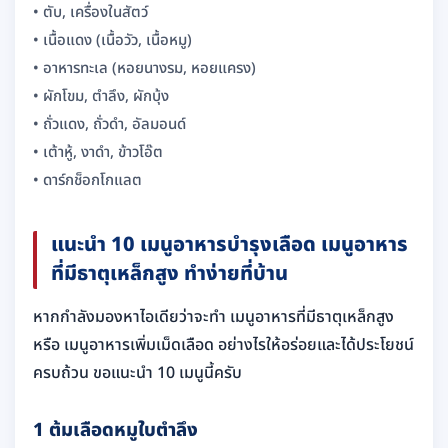
• ตับ, เครื่องในสัตว์
• เนื้อแดง (เนื้อวัว, เนื้อหมู)
• อาหารทะเล (หอยนางรม, หอยแครง)
• ผักโขม, ตำลึง, ผักบุ้ง
• ถั่วแดง, ถั่วดำ, อัลมอนด์
• เต้าหู้, งาดำ, ข้าวโอ๊ต
• ดาร์กช็อกโกแลต
แนะนำ 10 เมนูอาหารบำรุงเลือด เมนูอาหาร
ที่มีธาตุเหล็กสูง ทำง่ายที่บ้าน
หากกำลังมองหาไอเดียว่าจะทำ เมนูอาหารที่มีธาตุเหล็กสูง
หรือ เมนูอาหารเพิ่มเม็ดเลือด อย่างไรให้อร่อยและได้ประโยชน์
ครบถ้วน ขอแนะนำ 10 เมนูนี้ครับ
1 ต้มเลือดหมูใบตำลึง