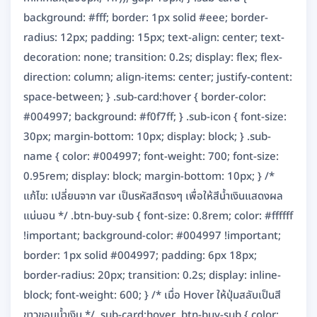
background: #fff; border: 1px solid #eee; border-
radius: 12px; padding: 15px; text-align: center; text-
decoration: none; transition: 0.2s; display: flex; flex-
direction: column; align-items: center; justify-content:
space-between; } .sub-card:hover { border-color:
#004997; background: #f0f7ff; } .sub-icon { font-size:
30px; margin-bottom: 10px; display: block; } .sub-
name { color: #004997; font-weight: 700; font-size:
0.95rem; display: block; margin-bottom: 10px; } /*
แก้ไข: เปลี่ยนจาก var เป็นรหัสสีตรงๆ เพื่อให้สีน้ำเงินแสดงผล
แน่นอน */ .btn-buy-sub { font-size: 0.8rem; color: #ffffff
!important; background-color: #004997 !important;
border: 1px solid #004997; padding: 6px 18px;
border-radius: 20px; transition: 0.2s; display: inline-
block; font-weight: 600; } /* เมื่อ Hover ให้ปุ่มสลับเป็นสี
ขาวขอบน้ำเงิน */ .sub-card:hover .btn-buy-sub { color: