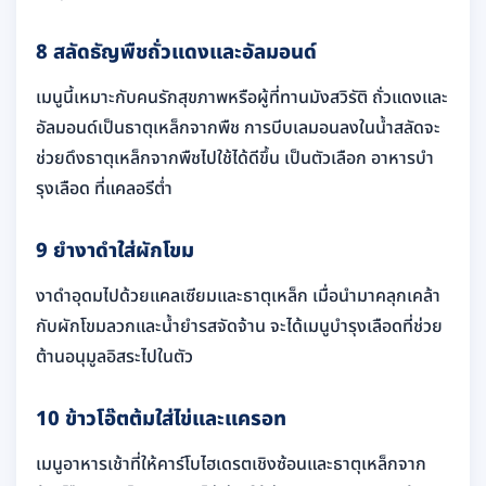
8 สลัดธัญพืชถั่วแดงและอัลมอนด์
เมนูนี้เหมาะกับคนรักสุขภาพหรือผู้ที่ทานมังสวิรัติ ถั่วแดงและ
อัลมอนด์เป็นธาตุเหล็กจากพืช การบีบเลมอนลงในน้ำสลัดจะ
ช่วยดึงธาตุเหล็กจากพืชไปใช้ได้ดีขึ้น เป็นตัวเลือก อาหารบํา
รุงเลือด ที่แคลอรีต่ำ
9 ยำงาดำใส่ผักโขม
งาดำอุดมไปด้วยแคลเซียมและธาตุเหล็ก เมื่อนำมาคลุกเคล้า
กับผักโขมลวกและน้ำยำรสจัดจ้าน จะได้เมนูบำรุงเลือดที่ช่วย
ต้านอนุมูลอิสระไปในตัว
10 ข้าวโอ๊ตต้มใส่ไข่และแครอท
เมนูอาหารเช้าที่ให้คาร์โบไฮเดรตเชิงซ้อนและธาตุเหล็กจาก