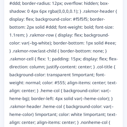
#ddd; border-radius: 12px; overflow: hidden; box-
shadow: 0 4px 6px rgba(0,0,0,0.1); } .rakmor-header {
display: flex; background-color: #f5f5f5; border-
bottom: 2px solid #ddd; font-weight: bold; font-size:
1.1rem; } .rakmor-row { display: flex; background-
color: var(–bg-white); border-bottom: 1px solid #eee;
} .rakmor-row:last-child { border-bottom: none; }
.rakmor-cell { flex: 1; padding: 15px; display: flex; flex-
direction: column; justify-content: center; } .col-title {
background-color: transparent !important; font-
weight: normal; color: #555; align-items: center; text-
align: center; } .heme-col { background-color: var(–
heme-bg); border-left: 4px solid var(–heme-color); }
.rakmor-header .heme-col { background-color: var(–
heme-color) !important; color: white !important; text-
align: center; align-items: center; } .nonheme-col {