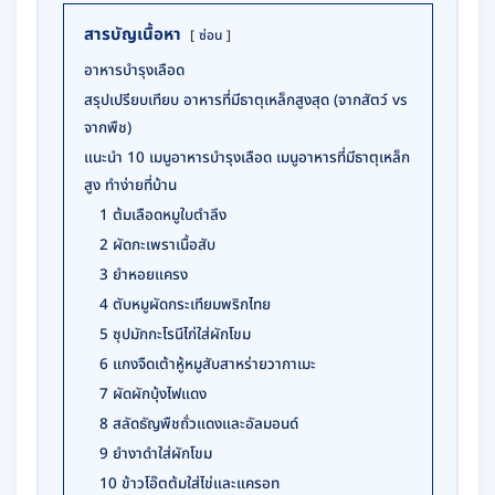
สารบัญเนื้อหา
ซ่อน
อาหารบำรุงเลือด
สรุปเปรียบเทียบ อาหารที่มีธาตุเหล็กสูงสุด (จากสัตว์ vs
จากพืช)
แนะนำ 10 เมนูอาหารบำรุงเลือด เมนูอาหารที่มีธาตุเหล็ก
สูง ทำง่ายที่บ้าน
1 ต้มเลือดหมูใบตำลึง
2 ผัดกะเพราเนื้อสับ
3 ยำหอยแครง
4 ตับหมูผัดกระเทียมพริกไทย
5 ซุปมักกะโรนีไก่ใส่ผักโขม
6 แกงจืดเต้าหู้หมูสับสาหร่ายวากาเมะ
7 ผัดผักบุ้งไฟแดง
8 สลัดธัญพืชถั่วแดงและอัลมอนด์
9 ยำงาดำใส่ผักโขม
10 ข้าวโอ๊ตต้มใส่ไข่และแครอท