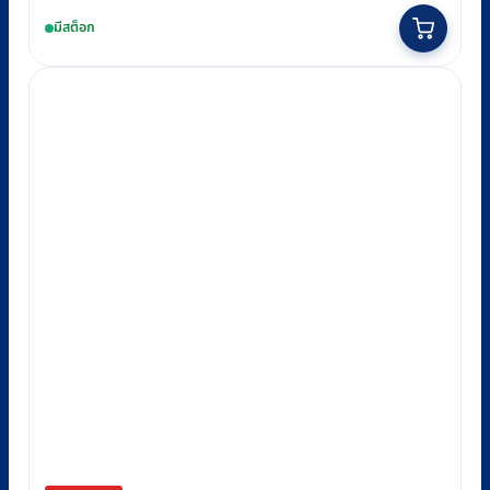
was:
is:
มีสต็อก
฿3,480.
฿3,300.