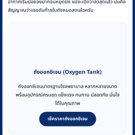
อากาศเริ่มน้อยลงมากจนหยุดนิ่ง แม้จะเปิดวาล์วสุดแล้ว นั่นคือ
สัญญาณว่าแรงดันก๊าซในถังหมดลงแล้วครับ
ถังออกซิเจน (Oxygen Tank)
ถังออกซิเจนมาตรฐานโรงพยาบาล หลากหลายขนาด
พร้อมอุปกรณ์ครบชุด แข็งแรง ทนทาน ปลอดภัย มั่นใจ
ได้ในคุณภาพ
เช็คราคาถังออกซิเจน