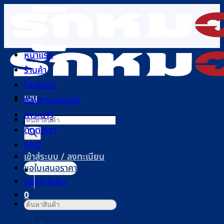
ข้าม
ไป
ยัง
เนื้อหา
หน้าแรก
ร้านค้า
โปรโมชัน
เมนู
ช้อปตามแบรนด์
สาระน่ารู้
Products
ติดต่อเรา
search
FAQ
เข้าสู่ระบบ / ลงทะเบียน
ขอใบเสนอราคา
แจ้งชำระเงิน
0
ค้นหา:
ตะกร้าสินค้า