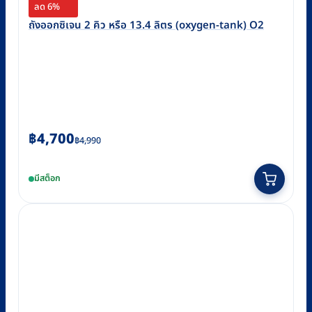
ลด 6%
ถังออกซิเจน 2 คิว หรือ 13.4 ลิตร (oxygen-tank) O2
Original
Current
฿
4,700
฿
4,990
price
price
was:
is:
มีสต็อก
฿4,990.
฿4,700.