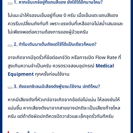
1. หากเข็มเกจ์อยู่ที่แถบสีแดง ยังใช้ได้อีกนานไหม?
ไม่แนะนำให้รอจนเข็มอยู่ที่เลข 0 ครับ เมื่อเข็มแตะแถบสีแดง
ควรรีบเปลี่ยนถังทันที เพราะแรงดันที่เหลืออาจไม่สม่ำเสมอและ
ไม่เพียงพอต่อความต้องการของผู้ป่วยครับ
2. ทำไมเติมมาเต็มถังแต่ใช้ได้แป๊บเดียวก็หมด?
อาจเกิดจากมีจุดรั่วที่ข้อต่อเกจ์วัด หรือการเปิด Flow Rate ที่
สูงเกินความจำเป็นครับ ควรตรวจสอบอุปกรณ์
Medical
Equipment
ทุกครั้งก่อนใช้งาน
3. ถังออกซิเจนมีเสียงดังฟู่ขณะใช้งาน ปกติไหม?
หากมีเสียงดังที่หัวเกจ์อาจเกิดจากข้อต่อไม่แน่น ให้ลองขันให้
แน่นขึ้น หากเสียงดังมาจากสายยางปกติจะเป็นเสียงก๊าซไหล
ครับ แต่ถ้าดังผิดปกติควรปิดวาล์วและเช็กจุดรั่วทันทีครับ