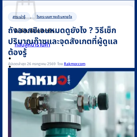
สาระน่ารู้
,
โรคระบบทางเดินหายใจ
ถังออกซิเจนหมดดูยังไง ? วิธีเช็ก
ไม่มีสินค้าในตะกร้า
ปริมาณก๊าซและจุดสังเกตที่ผู้ดูแล
กลับสู่หน้าร้านค้า
ต้องรู้
อัปเดตล่าสุด 26 กรกฎาคม 2569
Rakmor.com
0