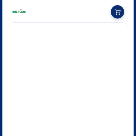
price
price
was:
is:
มีสต็อก
฿8,960.
฿8,300.