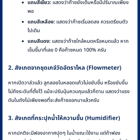
แถบสีเขียว:
แสดงว่าก๊าซยังเต็มหรือมีปริมาณเพียง
พอ
แถบสีเหลือง:
แสดงว่าก๊าซเริ่มลดลง ควรเตรียมตัว
ไปเติม
แถบสีแดง:
แสดงว่าก๊าซใกล้หมดหรือหมดแล้ว หาก
เข็มชี้มาที่เลข 0 คือก๊าซหมด 100% ครับ
2. สังเกตจากชุดเกจ์วัดอัตราไหล (Flowmeter)
หากเปิดวาล์วแล้ว ลูกลอยในหลอดแก้วไม่ขยับขึ้น หรือขยับขึ้น
ไม่ถึงระดับที่ตั้งไว้ แม้จะปรับปุ่มควบคุมแล้วก็ตาม แสดงว่าแรง
ดันในถังไม่เพียงพอที่จะส่งก๊าซออกมาแล้วครับ
3. สังเกตที่กระปุกน้ำให้ความชื้น (Humidifier)
หากปกติจะมีฟองอากาศปุุดๆ ในน้ำขณะใช้งาน แต่ถ้าฟอง