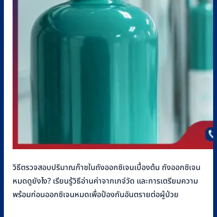
วิธีตรวจสอบปริมาณก๊าซในถังออกซิเจนเบื้องต้น ถังออกซิเจน
หมดดูยังไง? เรียนรู้วิธีอ่านค่าจากเกจ์วัด และการเตรียมความ
พร้อมก่อนออกซิเจนหมดเพื่อป้องกันอันตรายต่อผู้ป่วย