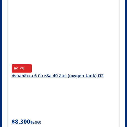
ลด 7%
ถังออกซิเจน 6 คิว หรือ 40 ลิตร (oxygen-tank) O2
Original
Current
฿
8,300
฿
8,960