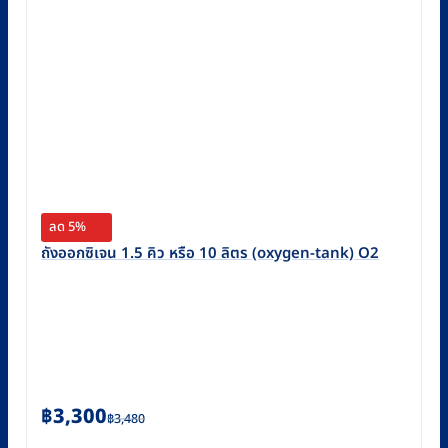
ลด 5%
ถังออกซิเจน 1.5 คิว หรือ 10 ลิตร (oxygen-tank) O2
Original
Current
฿
3,300
฿
3,480
price
price