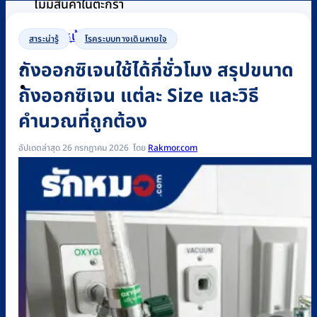
ไม่มีสินค้าในตะกร้า
กลับสู่หน้าร้านค้า
สาระน่ารู้
,
โรคระบบทางเดินหายใจ
ถังออกซิเจนใช้ได้กี่ชั่วโมง สรุปขนาด
0
ถังออกซิเจน แต่ละ Size และวิธี
คำนวณที่ถูกต้อง
อัปเดตล่าสุด 26 กรกฎาคม 2026
Rakmor.com