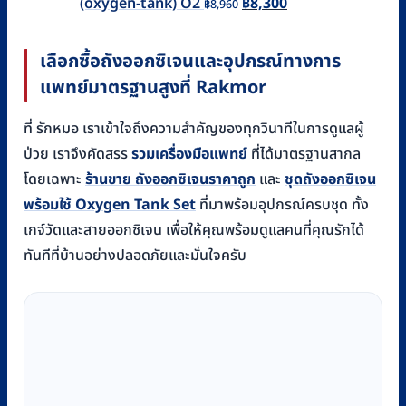
Original
Current
(oxygen-tank) O2
฿
8,300
฿
8,960
price
price
was:
is:
เลือกซื้อถังออกซิเจนและอุปกรณ์ทางการ
฿8,960.
฿8,300.
แพทย์มาตรฐานสูงที่ Rakmor
ที่ รักหมอ เราเข้าใจถึงความสำคัญของทุกวินาทีในการดูแลผู้
ป่วย เราจึงคัดสรร
รวมเครื่องมือแพทย์
ที่ได้มาตรฐานสากล
โดยเฉพาะ
ร้านขาย ถังออกซิเจนราคาถูก
และ
ชุดถังออกซิเจน
พร้อมใช้ Oxygen Tank Set
ที่มาพร้อมอุปกรณ์ครบชุด ทั้ง
เกจ์วัดและสายออกซิเจน เพื่อให้คุณพร้อมดูแลคนที่คุณรักได้
ทันทีที่บ้านอย่างปลอดภัยและมั่นใจครับ