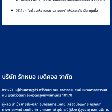
แบรนด์
บน
ควา
การ
ที่
Infusion
เห็น
ไม่มี
ทำงาน
วิธีเลือก “เครื่องให้อาหารทางสายยาง” ให้ปลอดภัย มั่นใจทุกมื้อ
Rakmor
Pump
บน
ความ
และ
จำหน่าย
ยี่ห้อ
Infu
เห็น
วิธี
พร้อม
ไหน
Pu
บน
ใช้
วิธี
ดี
คือ
วิธี
ไซ
เลือก
เลือก
อะไร
เลือก
ริงค์
อย่างไร
วิธี
“เครื่อง
อย่าง
+
ใช้
ให้
ปลอดภัย
รุ่น
งาน
อาหาร
ที่
เครื่
ทาง
Rakmor
ให้
สาย
จำหน่าย
น้ำ
ยาง”
เกลือ
ให้
อย่า
ปลอดภัย
บริษัท รักหมอ เมดิคอล จำกัด
ปลอด
มั่นใจ
ทุก
มื้อ
891/71 หมู่บ้านเศรษฐสิริ ทวีวัฒนา ถนนศาลาธรรมสพน์ แขวงศาลาธรรมส
พน์ เขตทวีวัฒนา จังหวัดกรุงเทพมหานคร 10170
ผู้ผลิต นำเข้า ขายส่ง-ปลีก อุปกรณ์การแพทย์ เครื่องมือแพทย์ ครุภัณฑ์
ทางการแพทย์ เวชภัณฑ์ทางการแพทย์ อุปกรณ์ผู้ป่วย ผู้สูงอายุ และคนพิการ