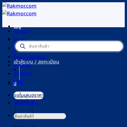
ข้าม
ไป
ยัง
เมนู
เนื้อหา
หน้าแรก
ร้านค้า
Products
search
โปรโมชัน
ช้อปตามแบรนด์
เข้าสู่ระบบ / ลงทะเบียน
สาระน่ารู้
ติดต่อเรา
FAQ
0
ตะกร้าสินค้า
ขอใบเสนอราคา
แจ้งชำระเงิน
ค้นหา: