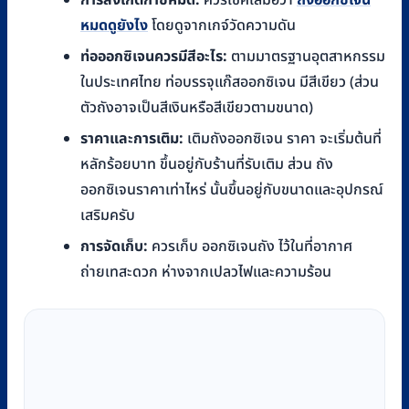
การสังเกตก๊าซหมด:
ควรเช็คเสมอว่า
ถังออกซิเจน
หมดดูยังไง
โดยดูจากเกจ์วัดความดัน
ท่อออกซิเจนควรมีสีอะไร:
ตามมาตรฐานอุตสาหกรรม
ในประเทศไทย ท่อบรรจุแก๊สออกซิเจน มีสีเขียว (ส่วน
ตัวถังอาจเป็นสีเงินหรือสีเขียวตามขนาด)
ราคาและการเติม:
เติมถังออกซิเจน ราคา จะเริ่มต้นที่
หลักร้อยบาท ขึ้นอยู่กับร้านที่รับเติม ส่วน ถัง
ออกซิเจนราคาเท่าไหร่ นั้นขึ้นอยู่กับขนาดและอุปกรณ์
เสริมครับ
การจัดเก็บ:
ควรเก็บ ออกซิเจนถัง ไว้ในที่อากาศ
ถ่ายเทสะดวก ห่างจากเปลวไฟและความร้อน