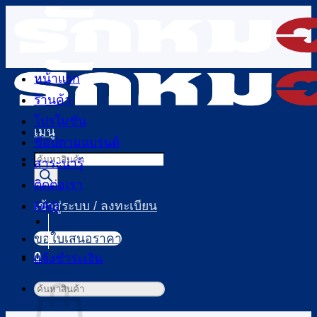
ข้าม
ไป
ยัง
เนื้อหา
หน้าแรก
ร้านค้า
โปรโมชัน
เมนู
ช้อปตามแบรนด์
Products
สาระน่ารู้
search
ติดต่อเรา
FAQ
เข้าสู่ระบบ / ลงทะเบียน
ขอใบเสนอราคา
0
แจ้งชำระเงิน
ตะกร้าสินค้า
ค้นหา: