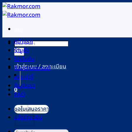
ข้าม
ไป
ยัง
เมนู
เนื้อหา
หน้าแรก
Products
ร้านค้า
search
โปรโมชัน
เข้าสู่ระบบ / ลงทะเบียน
ช้อปตามแบรนด์
สาระน่ารู้
ติดต่อเรา
0
FAQ
ตะกร้าสินค้า
ขอใบเสนอราคา
แจ้งชำระเงิน
ค้นหา: