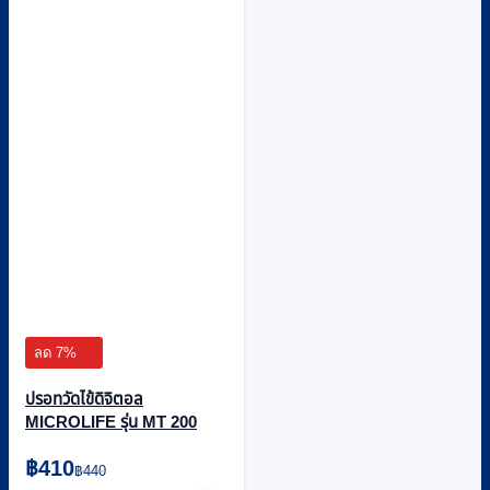
ลด 7%
ปรอทวัดไข้ดิจิตอล
MICROLIFE รุ่น MT 200
Original
Current
฿
410
฿
440
price
price