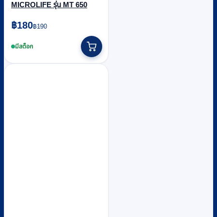
MICROLIFE รุ่น MT 650
Original
Current
฿
180
฿
190
price
price
was:
is:
มีสต็อก
฿190.
฿180.