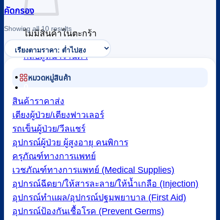
คัดกรอง
Sorted
Showing all 10 results
ไม่มีสินค้าในตะกร้า
by
price:
low
กลับสู่หน้าร้านค้า
to
high
หมวดหมู่สินค้า
0
สินค้าราคาส่ง
เตียงผู้ป่วย/เตียงฟาวเลอร์
รถเข็นผู้ป่วย/วีลแชร์
อุปกรณ์ผู้ป่วย ผู้สูงอายุ คนพิการ
ครุภัณฑ์ทางการแพทย์
เวชภัณฑ์ทางการแพทย์ (Medical Supplies)
อุปกรณ์ฉีดยา/ให้สารละลาย/ให้น้ำเกลือ (Injection)
อุปกรณ์ทำแผล/อุปกรณ์ปฐมพยาบาล (First Aid)
อุปกรณ์ป้องกันเชื้อโรค (Prevent Germs)