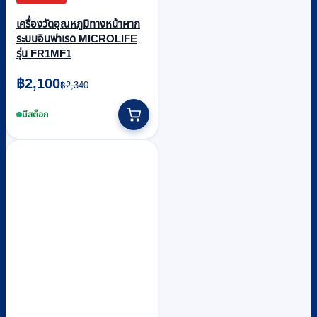
เครื่องวัดอุณหภูมิทางหน้าผาก
ระบบอินฟาเรด MICROLIFE
รุ่น FR1MF1
Original
Current
฿
2,100
฿
2,340
price
price
was:
is:
มีสต็อก
฿2,340.
฿2,100.