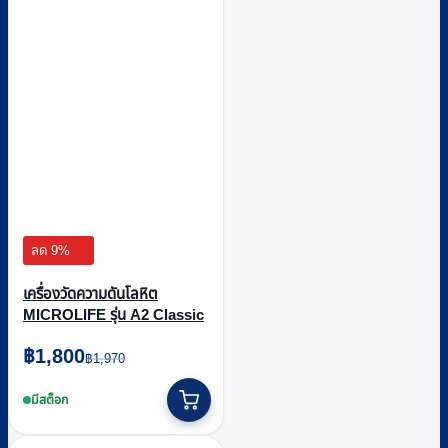
ลด 9%
เครื่องวัดความดันโลหิต
MICROLIFE รุ่น A2 Classic
Original
Current
฿
1,800
฿
1,970
price
price
was:
is:
มีสต็อก
฿1,970.
฿1,800.