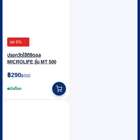
ลด 6%
ปรอทวัดไข้ดิจิตอล
MICROLIFE รุ่น MT 500
Original
Current
฿
290
฿
310
price
price
was:
is:
มีสต็อก
฿310.
฿290.