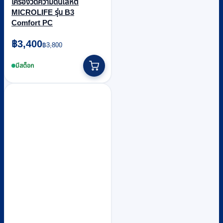
เครื่องวัดความดันโลหิต
MICROLIFE รุ่น B3
Comfort PC
Original
Current
฿
3,400
฿
3,800
price
price
was:
is:
มีสต็อก
฿3,800.
฿3,400.