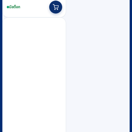
was:
is:
มีสต็อก
฿440.
฿410.