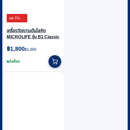
ลด 5%
เครื่องวัดความดันโลหิต
MICROLIFE รุ่น B1 Classic
Original
Current
฿
1,800
฿
1,900
price
price
was:
is:
มีสต็อก
฿1,900.
฿1,800.