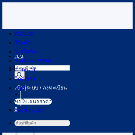
ข้าม
ไป
ยัง
เนื้อหา
หน้าแรก
ร้านค้า
โปรโมชัน
เมนู
ช้อปตามแบรนด์
Products
สาระน่ารู้
search
ติดต่อเรา
FAQ
เข้าสู่ระบบ / ลงทะเบียน
ขอใบเสนอราคา
0
แจ้งชำระเงิน
ตะกร้าสินค้า
ค้นหา: