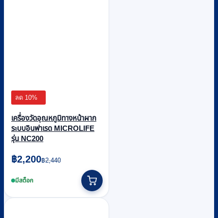
ลด 10%
เครื่องวัดอุณหภูมิทางหน้าผาก
ระบบอินฟาเรด MICROLIFE
รุ่น NC200
Original
Current
฿
2,200
฿
2,440
price
price
was:
is:
มีสต็อก
฿2,440.
฿2,200.