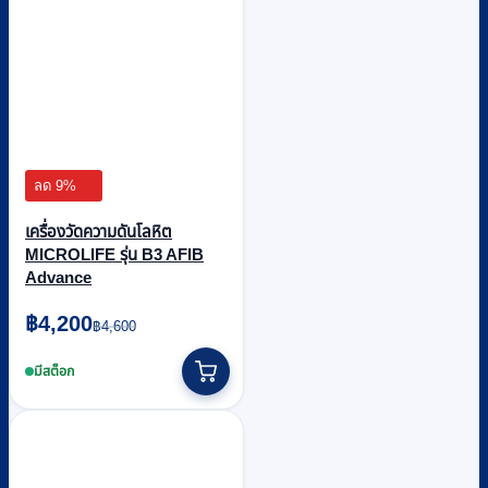
ลด 9%
เครื่องวัดความดันโลหิต
MICROLIFE รุ่น B3 AFIB
Advance
Original
Current
฿
4,200
฿
4,600
price
price
was:
is:
มีสต็อก
฿4,600.
฿4,200.