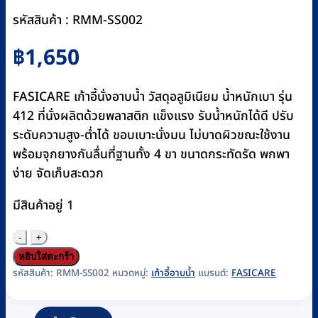
รหัสสินค้า : RMM-SS002
฿
1,650
FASICARE เก้าอี้นั่งอาบน้ำ วัสดุอลูมิเนียม น้ำหนักเบา รุ่น
412 ที่นั่งผลิตด้วยพลาสติก แข็งแรง รับน้ำหนักได้ดี ปรับ
ระดับความสูง-ต่ำได้ ขอบเบาะนั่งมน ไม่บาดผิวขณะใช้งาน
พร้อมจุกยางกันลื่นที่ฐานทั้ง 4 ขา ขนาดกระทัดรัด พกพา
ง่าย จัดเก็บสะดวก
มีสินค้าอยู่ 1
จำนวน
เก้าอี้
หยิบใส่ตะกร้า
อา
รหัสสินค้า:
RMM-SS002
หมวดหมู่:
เก้าอี้อาบน้ำ
แบรนด์:
FASICARE
บน้ำอลู
มิ