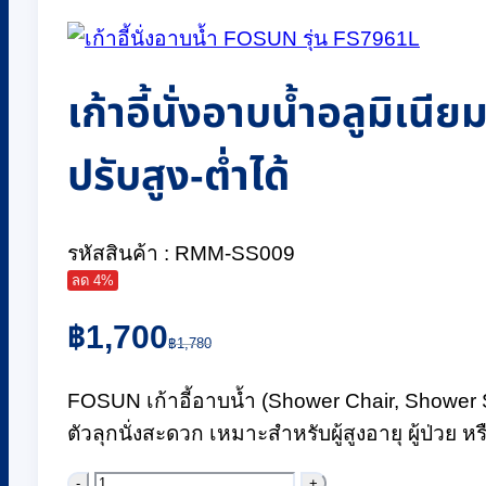
เก้าอี้นั่งอาบน้ำอลูมิ
ปรับสูง-ต่ำได้
รหัสสินค้า : RMM-SS009
ลด 4%
Original
Current
฿
1,700
price
price
฿
1,780
was:
is:
฿1,780.
฿1,700.
FOSUN เก้าอี้อาบน้ำ (Shower Chair, Shower S
ตัวลุกนั่งสะดวก เหมาะสำหรับผู้สูงอายุ ผู้ป่วย 
จำนวน