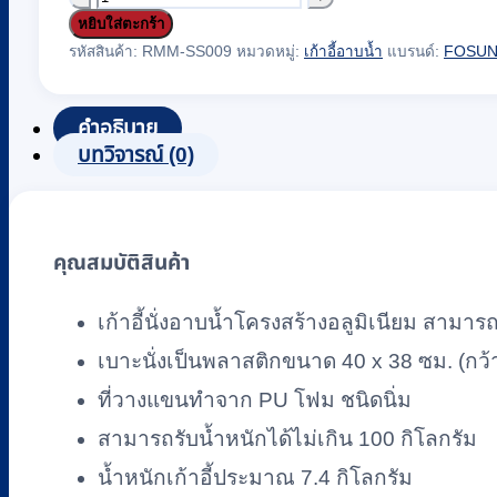
หยิบใส่ตะกร้า
เก้าอี้
รหัสสินค้า:
RMM-SS009
หมวดหมู่:
เก้าอี้อาบน้ำ
แบรนด์:
FOSU
นั่ง
อา
คำอธิบาย
บน้ำอลู
บทวิจารณ์ (0)
มิ
เนียม
FOSUN
รุ่น
คุณสมบัติสินค้า
FS7961L
พร้อม
เก้าอี้นั่งอาบน้ำโครงสร้างอลูมิเนียม สามาร
ที่
เบาะนั่งเป็นพลาสติกขนาด 40 x 38 ซม. (กว้า
วาง
ที่วางแขนทำจาก PU โฟม ชนิดนิ่ม
แขน
สามารถรับน้ำหนักได้ไม่เกิน 100 กิโลกรัม
และ
น้ำหนักเก้าอี้ประมาณ 7.4 กิโลกรัม
พนัก