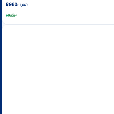
Original
Current
฿
960
฿
1,040
price
price
was:
is:
มีสต็อก
฿1,040.
฿960.