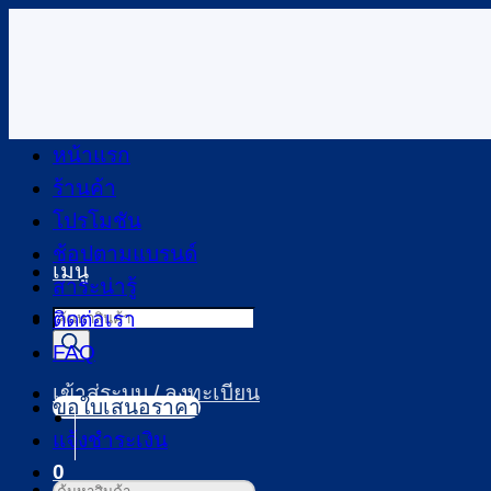
ข้าม
ไป
ยัง
เนื้อหา
หน้าแรก
ร้านค้า
โปรโมชัน
ช้อปตามแบรนด์
เมนู
สาระน่ารู้
Products
ติดต่อเรา
search
FAQ
เข้าสู่ระบบ / ลงทะเบียน
ขอใบเสนอราคา
แจ้งชำระเงิน
0