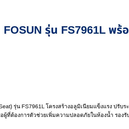
เนียม FOSUN รุ่น FS7961L พร
eat) รุ่น FS7961L โครงสร้างอลูมิเนียมแข็งแรง ปรับระ
หรือผู้ที่ต้องการตัวช่วยเพิ่มความปลอดภัยในห้องน้ำ รองรั