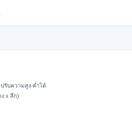
N
ถปรับความสูง-ต่ำได้
ง x ลึก)