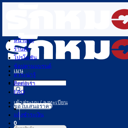
ข้าม
ไป
ยัง
เนื้อหา
หน้าแรก
ร้านค้า
โปรโมชัน
ช้อปตามแบรนด์
เมนู
สาระน่ารู้
Products
ติดต่อเรา
search
FAQ
เข้าสู่ระบบ / ลงทะเบียน
ขอใบเสนอราคา
แจ้งชำระเงิน
0