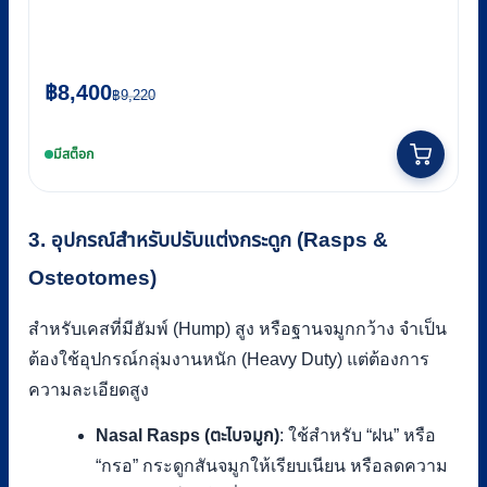
Original
Current
฿
8,400
฿
9,220
price
price
was:
is:
มีสต็อก
฿9,220.
฿8,400.
3. อุปกรณ์สำหรับปรับแต่งกระดูก (Rasps &
Osteotomes)
สำหรับเคสที่มีฮัมพ์ (Hump) สูง หรือฐานจมูกกว้าง จำเป็น
ต้องใช้อุปกรณ์กลุ่มงานหนัก (Heavy Duty) แต่ต้องการ
ความละเอียดสูง
Nasal Rasps (ตะไบจมูก)
: ใช้สำหรับ “ฝน” หรือ
“กรอ” กระดูกสันจมูกให้เรียบเนียน หรือลดความ