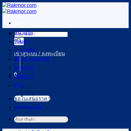
ข้าม
ไป
ยัง
เมนู
เนื้อหา
หน้าแรก
Products
search
ร้านค้า
โปรโมชัน
เข้าสู่ระบบ / ลงทะเบียน
ช้อปตามแบรนด์
สาระน่ารู้
0
ติดต่อเรา
ตะกร้าสินค้า
FAQ
ขอใบเสนอราคา
แจ้งชำระเงิน
ไม่มีสินค้าในตะกร้า
ค้นหา: