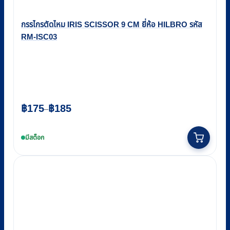
กรรไกรตัดไหม IRIS SCISSOR 9 CM ยี่ห้อ HILBRO รหัส
This
RM-ISC03
product
has
multiple
variants.
The
Price
฿
175
฿
185
–
options
range:
may
฿175
มีสต็อก
be
through
chosen
฿185
on
the
product
page