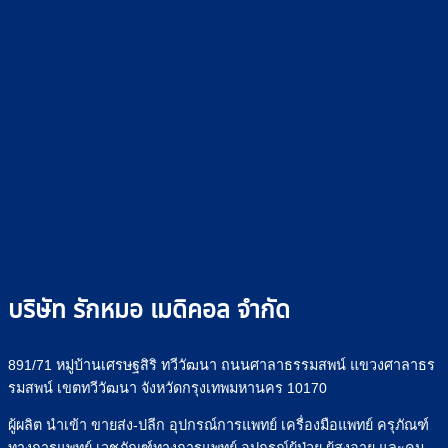
บริษัท รักหมอ เมดิคอล จำกัด
891/71 หมู่บ้านเศรษฐสิริ ทวีวัฒนา ถนนศาลาธรรมสพน์ แขวงศาลาธร
รมสพน์ เขตทวีวัฒนา จังหวัดกรุงเทพมหานคร 10170
ผู้ผลิต นำเข้า ขายส่ง-ปลีก อุปกรณ์การแพทย์ เครื่องมือแพทย์ ครุภัณฑ์