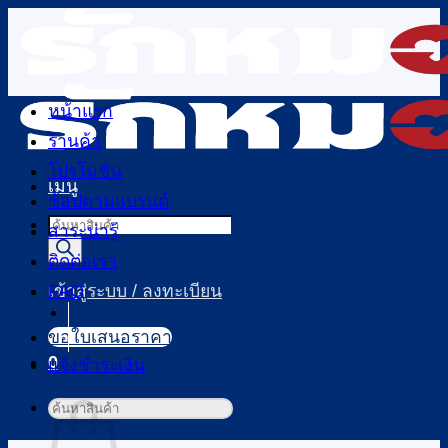
ข้าม
ไป
ยัง
เนื้อหา
หน้าแรก
ร้านค้า
โปรโมชัน
เมนู
ช้อปตามแบรนด์
Products
สาระน่ารู้
search
ติดต่อเรา
FAQ
เข้าสู่ระบบ / ลงทะเบียน
ขอใบเสนอราคา
0
แจ้งชำระเงิน
ตะกร้าสินค้า
ค้นหา: