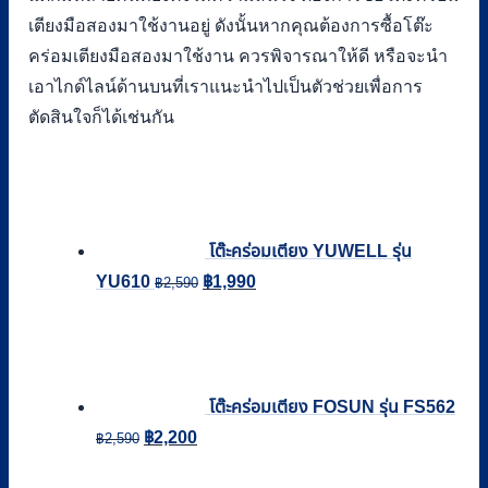
เตียงมือสองมาใช้งานอยู่ ดังนั้นหากคุณต้องการซื้อโต๊ะ
คร่อมเตียงมือสองมาใช้งาน ควรพิจารณาให้ดี หรือจะนำ
เอาไกด์ไลน์ด้านบนที่เราแนะนำไปเป็นตัวช่วยเพื่อการ
ตัดสินใจก็ได้เช่นกัน
โต๊ะคร่อมเตียง YUWELL รุ่น
Original
Current
YU610
฿
1,990
฿
2,590
price
price
was:
is:
฿2,590.
฿1,990.
โต๊ะคร่อมเตียง FOSUN รุ่น FS562
Original
Current
฿
2,200
฿
2,590
price
price