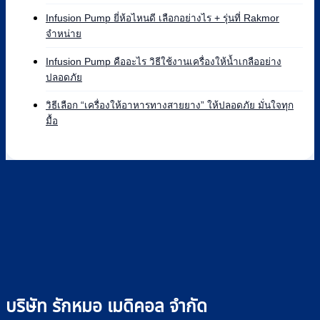
Syringe
เครื่อง
Pump
Syringe
Infusion Pump ยี่ห้อไหนดี เลือกอย่างไร + รุ่นที่ Rakmor
ยี่ห้อ
Pump
ไม่มี
จำหน่าย
ไหน
คือ
ความ
ดี
อะไร
เห็น
Infusion Pump คืออะไร วิธีใช้งานเครื่องให้น้ำเกลืออย่าง
เทียบ
บน
หลัก
ไม่มี
ปลอดภัย
แบรนด์
Infusion
การ
ความ
ที่
Pump
ทำงาน
เห็น
วิธีเลือก “เครื่องให้อาหารทางสายยาง” ให้ปลอดภัย มั่นใจทุก
Rakmor
ยี่ห้อ
และ
บน
ไม่มี
มื้อ
จำหน่าย
ไหน
วิธี
Infusion
ความ
พร้อม
ดี
ใช้
Pump
เห็น
วิธี
เลือก
ไซ
คือ
บน
เลือก
อย่างไร
ริงค์
อะไร
วิธี
+
อย่าง
วิธี
เลือก
รุ่น
ปลอดภัย
ใช้
“เครื่อง
ที่
งาน
ให้
Rakmor
เครื่อง
อาหาร
จำหน่าย
ให้
ทาง
น้ำ
สาย
เกลือ
ยาง”
อย่าง
ให้
บริษัท รักหมอ เมดิคอล จำกัด
ปลอดภัย
ปลอดภัย
มั่นใจ