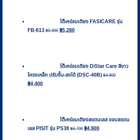
was:
is:
฿2,590.
฿2,200.
โต๊ะคร่อมเตียง FASICARE รุ่น
Original
Current
FB-613
฿
5,280
฿
5,900
price
price
was:
is:
฿5,900.
฿5,280.
โต๊ะคร่อมเตียง DiStar Care สีขาว
โครงเหล็ก ปรับขึ้น-ลงได้ (DSC-40B)
฿
4,800
Original
Current
฿
4,400
price
price
was:
is:
฿4,800.
฿4,400.
โต๊ะคร่อมเตียงสแตนเลส ขอบสแตน
Original
Current
เลส PISIT รุ่น PS38
฿
4,900
฿
6,700
price
price