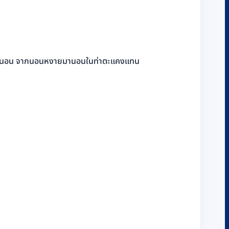
่ยนท่านอน จากนอนหงายมานอนในท่าตะแคงแทน