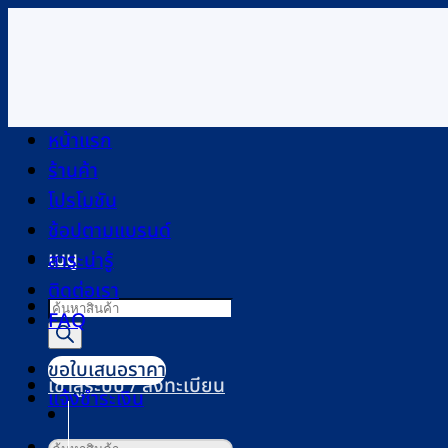
ข้าม
ไป
ยัง
เนื้อหา
หน้าแรก
ร้านค้า
โปรโมชัน
ช้อปตามแบรนด์
เมนู
สาระน่ารู้
ติดต่อเรา
Products
FAQ
search
ขอใบเสนอราคา
เข้าสู่ระบบ / ลงทะเบียน
แจ้งชำระเงิน
ค้นหา: