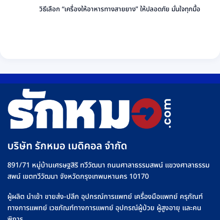
ยี่ห้อ
เลือก
เห็น
วิธีเลือก “เครื่องให้อาหารทางสายยาง” ให้ปลอดภัย มั่นใจทุกมื้อ
ไซ
ไหน
บน
ริงค์
ไม่มี
ดี
Infusion
อย่าง
ความ
เลือก
Pump
ปลอดภัย
เห็น
อย่างไร
คือ
บน
+
อะไร
วิธี
รุ่น
วิธี
เลือก
ที่
ใช้
“เครื่อง
Rakmor
งาน
ให้
จำหน่าย
เครื่อง
อาหาร
ให้
ทาง
น้ำ
สาย
เกลือ
ยาง”
อย่าง
ให้
บริษัท รักหมอ เมดิคอล จำกัด
ปลอดภัย
ปลอดภัย
มั่นใจ
891/71 หมู่บ้านเศรษฐสิริ ทวีวัฒนา ถนนศาลาธรรมสพน์ แขวงศาลาธรรม
ทุก
สพน์ เขตทวีวัฒนา จังหวัดกรุงเทพมหานคร 10170
มื้อ
ผู้ผลิต นำเข้า ขายส่ง-ปลีก อุปกรณ์การแพทย์ เครื่องมือแพทย์ ครุภัณฑ์
ทางการแพทย์ เวชภัณฑ์ทางการแพทย์ อุปกรณ์ผู้ป่วย ผู้สูงอายุ และคน
พิการ