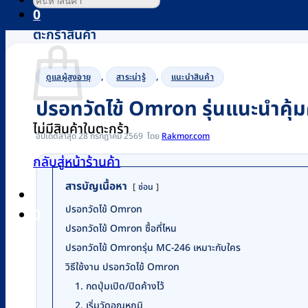
0
ตะกร้าสินค้า
,
,
ดูแลผู้สูงอายุ
สาระน่ารู้
แนะนำสินค้า
ปรอทวัดไข้ Omron รุ่นแนะนำคุ้ม
ไม่มีสินค้าในตะกร้า
อัปเดตล่าสุด 28 กรกฎาคม 2569
Rakmor.com
กลับสู่หน้าร้านค้า
สารบัญเนื้อหา
ซ่อน
ปรอทวัดไข้ Omron
0
ปรอทวัดไข้ Omron ซื้อที่ไหน
ปรอทวัดไข้ Omronรุ่น MC-246 เหมาะกับใคร
วิธีใช้งาน ปรอทวัดไข้ Omron
1. กดปุ่มเปิด/ปิดค้างไว้
2. เริ่มวัดอุณหภูมิ