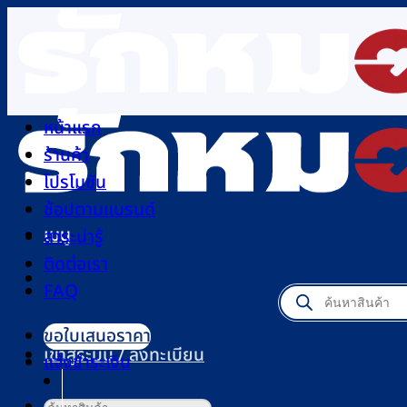
ข้าม
ไป
ยัง
เนื้อหา
หน้าแรก
ร้านค้า
โปรโมชัน
ช้อปตามแบรนด์
เมนู
สาระน่ารู้
ติดต่อเรา
FAQ
Products
search
ขอใบเสนอราคา
เข้าสู่ระบบ / ลงทะเบียน
แจ้งชำระเงิน
ค้นหา: