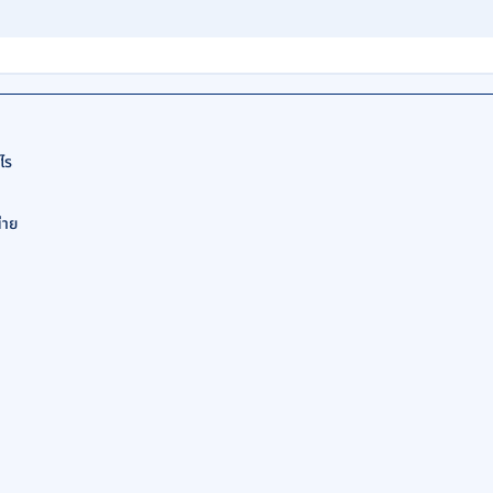
ไร
่าย