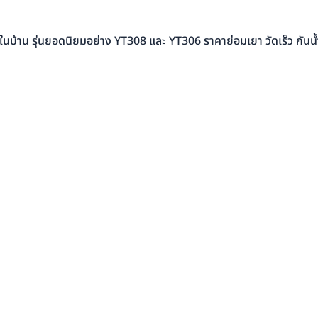
บ้าน รุ่นยอดนิยมอย่าง YT308 และ YT306 ราคาย่อมเยา วัดเร็ว กันน้ำ 