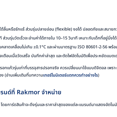
ใต้ลิ้นหรือรักแร้ ส่วนรุ่นปลายอ่อน (flexible) งอได้ ปลอดภัยและสบายกว
ี ส่วนรุ่นวัดเร็วจะอ่านค่าได้ภายใน 10–15 วินาที เหมาะกับเด็กที่อยู่นิ่งไ
วามคลาดเคลื่อนไม่เกิน ±0.1°C และผ่านมาตรฐาน ISO 80601-2-56 พร้อ
ตือนเมื่อวัดเสร็จ บันทึกค่าล่าสุด และตัดไฟอัตโนมัติเพื่อประหยัดแบตเต
รอทแก้วรุ่นเก่าที่บรรจุสารปรอทจริง ควรเปลี่ยนมาใช้แบบดิจิตอล 
ง (อ่านเพิ่มเติมที่บทความ
เทอร์โมมิเตอร์แตกควรทำอย่างไร
)
แบรนด์ที่ Rakmor จำหน่าย
ส่ง โดยการ์ดสินค้าจะดึงรุ่นและราคาล่าสุดของแต่ละแบรนด์มาแสดงอัตโนมั