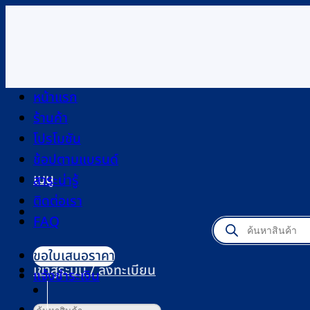
ข้าม
ไป
ยัง
เนื้อหา
หน้าแรก
ร้านค้า
โปรโมชัน
ช้อปตามแบรนด์
เมนู
สาระน่ารู้
ติดต่อเรา
FAQ
Products
search
ขอใบเสนอราคา
เข้าสู่ระบบ / ลงทะเบียน
แจ้งชำระเงิน
ค้นหา: