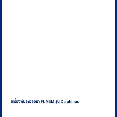
เครื่องพ่นละอองยา FLAEM รุ่น Delphinus