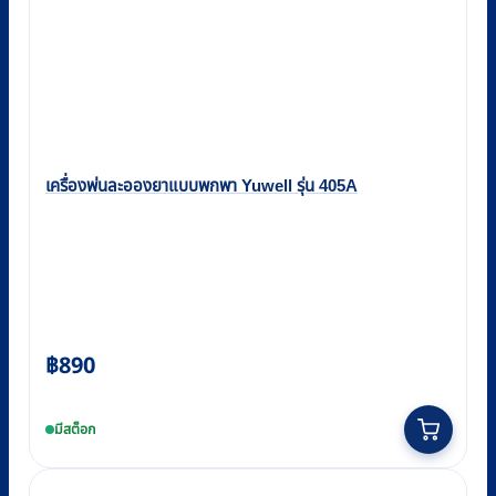
เครื่องพ่นละอองยาแบบพกพา Yuwell รุ่น 405A
฿
890
มีสต็อก