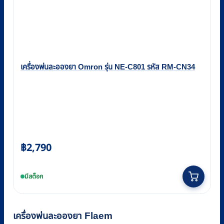
เครื่องพ่นละอองยา Omron รุ่น NE-C801 รหัส RM-CN34
฿
2,790
มีสต็อก
เครื่องพ่นละอองยา Flaem