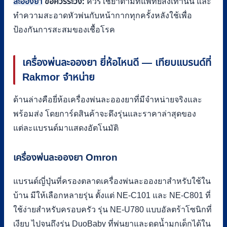
ข้อควรระวัง:
ละอองยา
ควรใช้ยาตามที่แพทย์สั่งเท่านั้น และ
ทำความสะอาดหัวพ่นกับหน้ากากทุกครั้งหลังใช้เพื่อ
ป้องกันการสะสมของเชื้อโรค
เครื่องพ่นละอองยา ยี่ห้อไหนดี — เทียบแบรนด์ที่
Rakmor จำหน่าย
ด้านล่างคือยี่ห้อเครื่องพ่นละอองยาที่มีจำหน่ายจริงและ
พร้อมส่ง โดยการ์ดสินค้าจะดึงรุ่นและราคาล่าสุดของ
แต่ละแบรนด์มาแสดงอัตโนมัติ
เครื่องพ่นละอองยา Omron
แบรนด์ญี่ปุ่นที่ครองตลาดเครื่องพ่นละอองยาสำหรับใช้ใน
บ้าน มีให้เลือกหลายรุ่น ตั้งแต่ NE-C101 และ NE-C801 ที่
ใช้ง่ายสำหรับครอบครัว รุ่น NE-U780 แบบอัลตร้าโซนิกที่
เงียบ ไปจนถึงรุ่น DuoBaby ที่พ่นยาและดูดน้ำมูกเด็กได้ใน