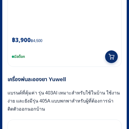
Original
Current
฿
3,900
฿
4,500
price
price
was:
is:
มีสต็อก
฿4,500.
฿3,900.
เครื่องพ่นละอองยา Yuwell
แบรนด์ที่คุ้มค่า รุ่น 403AI เหมาะสำหรับใช้ในบ้าน ใช้งาน
ง่าย และยังมีรุ่น 405A แบบพกพาสำหรับผู้ที่ต้องการนำ
ติดตัวออกนอกบ้าน