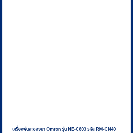
เครื่องพ่นละอองยา Omron รุ่น NE-C803 รหัส RM-CN40