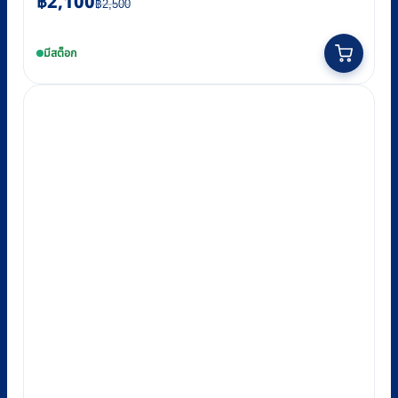
฿
2,100
฿
2,500
price
price
was:
is:
มีสต็อก
฿2,500.
฿2,100.