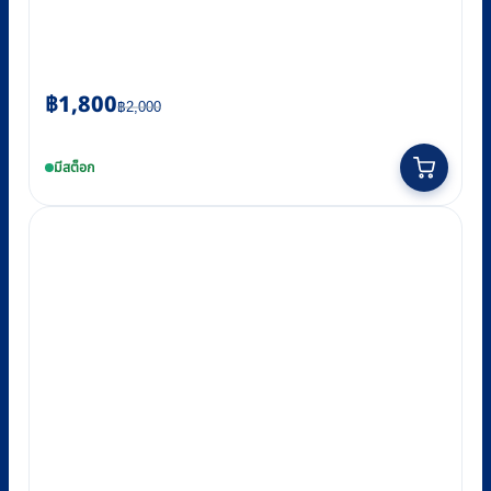
Original
Current
฿
1,800
฿
2,000
price
price
was:
is:
มีสต็อก
฿2,000.
฿1,800.