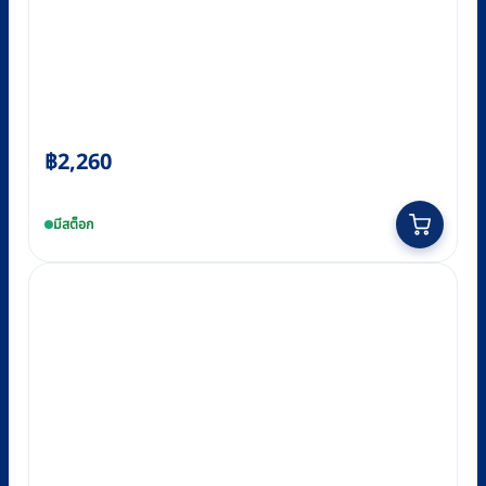
฿
2,260
มีสต็อก