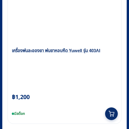
เครื่องพ่นละอองยา พ่นยาหอบหืด Yuwell รุ่น 403AI
฿
1,200
มีสต็อก