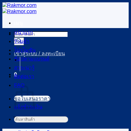
ข้าม
ไป
ยัง
เมนู
เนื้อหา
หน้าแรก
Products
search
ร้านค้า
โปรโมชัน
เข้าสู่ระบบ / ลงทะเบียน
ช้อปตามแบรนด์
สาระน่ารู้
0
ติดต่อเรา
ตะกร้าสินค้า
FAQ
ขอใบเสนอราคา
แจ้งชำระเงิน
ไม่มีสินค้าในตะกร้า
ค้นหา: