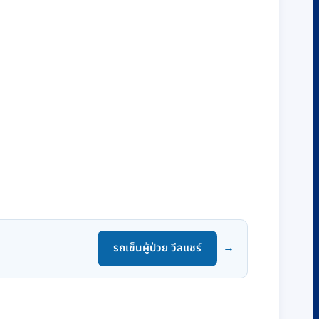
รถเข็นผู้ป่วย วีลแชร์
→