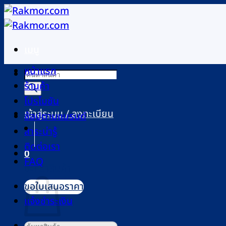
ข้าม
ไป
ยัง
เมนู
เนื้อหา
หน้าแรก
Products
ร้านค้า
search
โปรโมชัน
เข้าสู่ระบบ / ลงทะเบียน
ช้อปตามแบรนด์
สาระน่ารู้
ติดต่อเรา
0
FAQ
ตะกร้าสินค้า
ขอใบเสนอราคา
แจ้งชำระเงิน
ค้นหา: