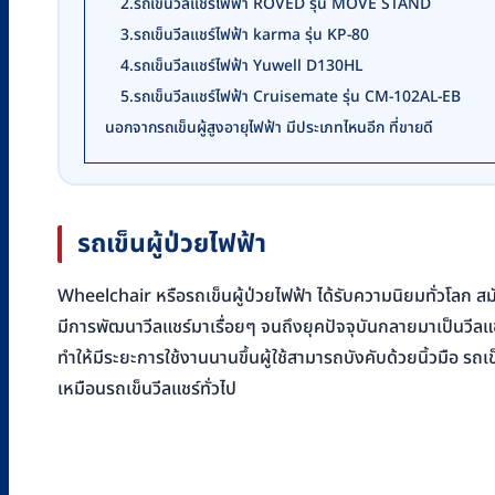
2.รถเข็นวีลแชร์ไฟฟ้า ROVED รุ่น MOVE STAND
3.รถเข็นวีลแชร์ไฟฟ้า karma รุ่น KP-80
4.รถเข็นวีลแชร์ไฟฟ้า Yuwell D130HL
5.รถเข็นวีลแชร์ไฟฟ้า Cruisemate รุ่น CM-102AL-EB
นอกจากรถเข็นผู้สูงอายุไฟฟ้า มีประเภทไหนอีก ที่ขายดี
รถเข็นผู้ป่วยไฟฟ้า
Wheelchair หรือรถเข็นผู้ป่วยไฟฟ้า ได้รับความนิยมทั่วโลก สม
มีการพัฒนาวีลแชร์มาเรื่อยๆ จนถึงยุคปัจจุบันกลายมาเป็นวีล
ทำให้มีระยะการใช้งานนานขึ้นผู้ใช้สามารถบังคับด้วยนิ้วมือ รถเ
เหมือนรถเข็นวีลแชร์ทั่วไป